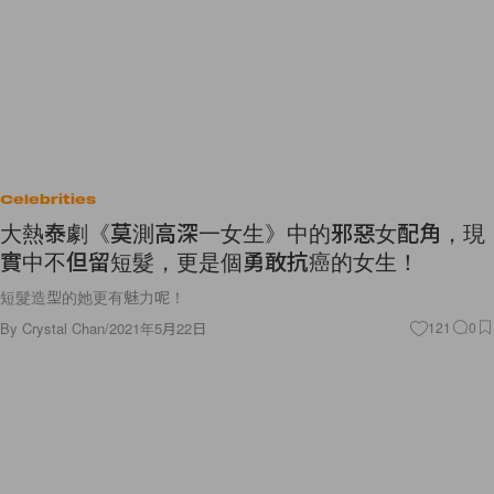
Celebrities
大熱泰劇《莫測高深一女生》中的邪惡女配角，現
實中不但留短髮，更是個勇敢抗癌的女生！
短髮造型的她更有魅力呢！
By
Crystal Chan
/
2021年5月22日
121
0