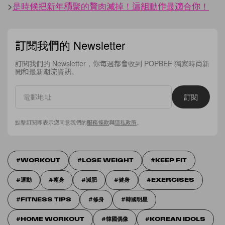
>
是時候把新年積聚的贅肉減掉！這組動作最適合你！
訂閱我們的 Newsletter
訂閱我們的 Newsletter，你每週都會收到 POPBEE 獨家時尚新
聞和最新潮流資訊。
訂閱
點擊訂閱即表示您同意我們的
服務條款
與
隱私政策
。
WORKOUT
LOSE WEIGHT
KEEP FIT
運動
瘦身
減肥
健身
EXERCISES
FITNESS TIPS
修身
韓國明星
HOME WORKOUT
韓國偶像
KOREAN IDOLS