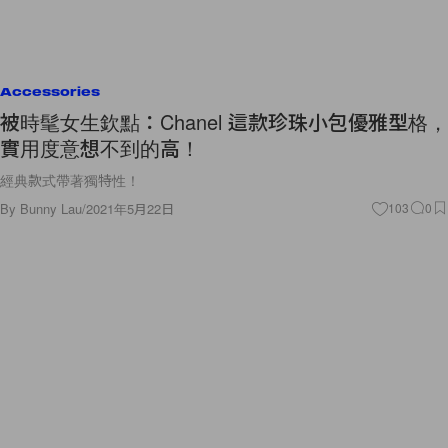
Accessories
被時髦女生欽點：Chanel 這款珍珠小包優雅型格，
實用度意想不到的高！
經典款式帶著獨特性！
By
Bunny Lau
/
2021年5月22日
103
0