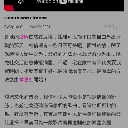
Health and Fitness
By
Crystal Chan
/
May 22, 2021
10
0
各地的
疫情
依然在反覆，距離可以摘下口罩自由外出活
動的那天，相信還有一些日子可待吧。面對疫情，除了
保持個人衛生之外，最好的方法大概就是減少外出，以
免社交活動會傳播病菌。不過，宅在家中有不代表要浪
費時間，相反其實正好把握時間增值自己，最簡單的方
法就由
做運動
開始！
韓流文化的普及，相信不少人即使不是特定偶像的粉
絲，也必定曾經聽過偶像們的歌曲，看過他們所跳的
舞。有沒有想過，其實這些都可以是伴隨你做運動的最
佳選擇？早前因為一段影片而再度翻紅的韓國女團