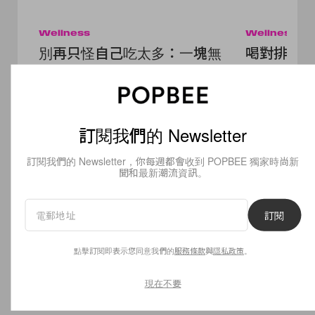
Wellness
Wellness
別再只怪自己吃太多：一塊無
喝對排濕、
糖餅乾，教你分辨自己到底是
伏天減肥清
不是易胖體質！連男神南宮珉
偷變瘦！
也逃不過基因...
Read
Next
訂閱我們的 Newsletter
訂閱我們的 Newsletter，你每週都會收到 POPBEE 獨家時尚新
聞和最新潮流資訊。
訂閱
點擊訂閱即表示您同意我們的
服務條款
與
隱私政策
。
現在不要