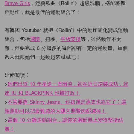
Brave Girls
，經典歌曲《Rollin’》超級洗腦，搭配著舞
蹈動作，就是最佳的運動組合了！
有韓國 Youtuber 就把《Rollin’》中的動作簡化變成運動
組合，包括
深蹲
、扭腰、
平板支撐
等，雖然動作不太
難，但要完成 6 分鐘多的舞蹈卻有一定的運動量。這個
週末就跟她們一起動起來試試吧！
延伸閱讀：
>
她們出道 10 年星途一直暗淡，卻在近日逆襲成功，就
連 IU 和 BLACKPINK 也被打敗！
>
不管要穿 Skinny Jeans、短裙還是泳衣也靠它了：這
組運動可以把最難減的大腿內側贅肉都減掉！
>
這個 10 分鐘運動組合，讓你的胸部馬上變得堅挺結
實！