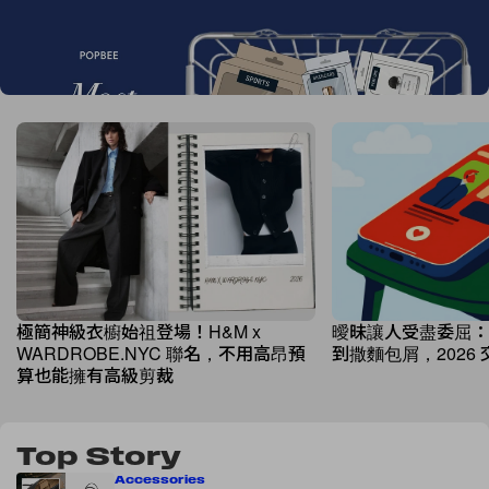
Most Hearted Awards 2026 結果揭曉！10
大時尚、美妝潮流代表誕生
極簡神級衣櫥始祖登場！H&M x
曖昧讓人受盡委屈：從 Co
WARDROBE.NYC 聯名，不用高昂預
到撒麵包屑，2026 
算也能擁有高級剪裁
Top Story
Accessories