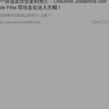
一抹溫柔而堅定的光芒：Chaumet Joséphine Soir
de Fête 珍珠套裝迷人亮相！
宛如懸浮在肌膚上的光芒✨太美了！
By
popbeebee
/
2026年8月6日
345
3