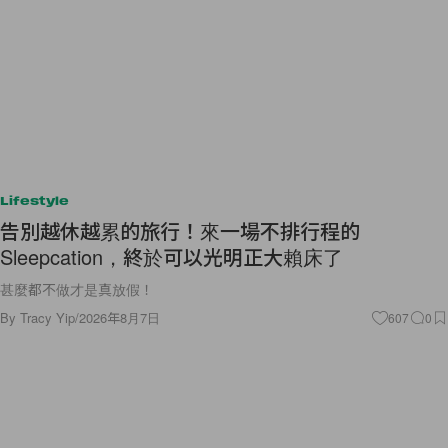
Lifestyle
告別越休越累的旅行！來一場不排行程的
Sleepcation，終於可以光明正大賴床了
甚麼都不做才是真放假！
By
Tracy Yip
/
2026年8月7日
607
0