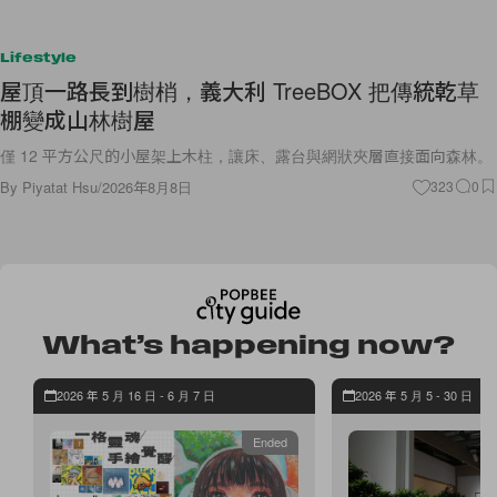
Lifestyle
屋頂一路長到樹梢，義大利 TreeBOX 把傳統乾草
棚變成山林樹屋
僅 12 平方公尺的小屋架上木柱，讓床、露台與網狀夾層直接面向森林。
By
Piyatat Hsu
/
2026年8月8日
323
0
What’s happening now?
2026 年 5 月 16 日 - 6 月 7 日
2026 年 5 月 5 - 30 日
Ended