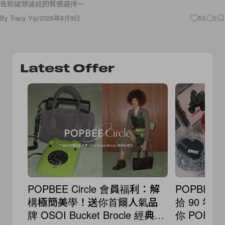
告別罐頭濾鏡的質感選擇～
By
Tracy Yip
/
2026年8月9日
53
0
Latest Offer
POPBEE Circle 會員福利：解
POPBEE 
構極簡美學！送你首爾人氣品
拾 90 
牌 OSOI Bucket Brocle 經典水
你 POPD