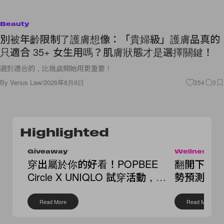
Beauty
別被年齡限制了護膚想像：「貴婦級」護膚品真的
只適合 35+ 女生用嗎？肌膚狀態才是選擇關鍵！
選對適合的，比幾歲開始用更重要！
By
Venus Law
/
2026年8月6日
254
0
Highlighted
Giveaway
Wellness
穿出屬於你的好看！POPBEE
翻開下半年
Circle X UNIQLO 試穿活動，還
勢預測，
送你繭形褲
點
Read More
Read More