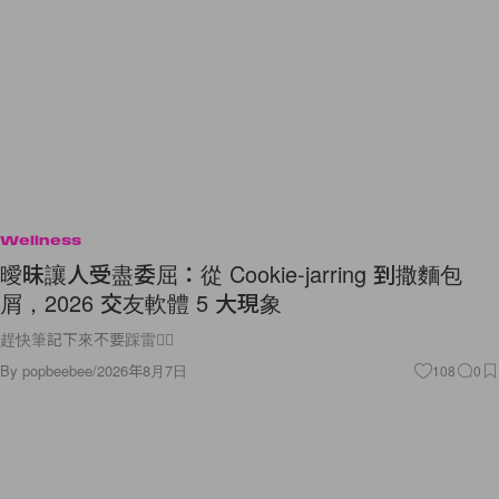
Wellness
曖昧讓人受盡委屈：從 Cookie-jarring 到撒麵包
屑，2026 交友軟體 5 大現象
趕快筆記下來不要踩雷🙅‍♀️
By
popbeebee
/
2026年8月7日
108
0