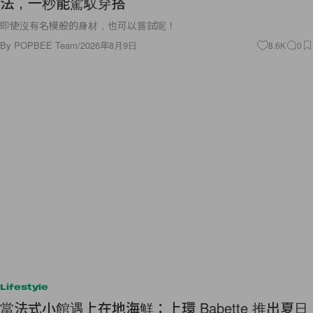
法，一秒能駕馭穿搭
即使沒有名模般的身材，也可以嘗試呢！
By
POPBEE Team
/
2026年8月9日
8.6K
0
Lifestyle
當法式小館遇上在地海鮮：上環 Babette 推出夏日