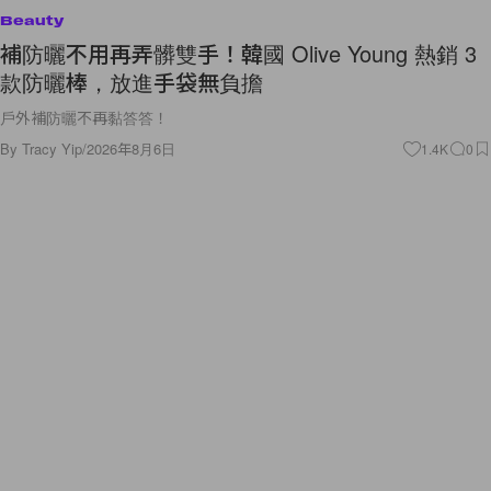
Beauty
補防曬不用再弄髒雙手！韓國 Olive Young 熱銷 3
款防曬棒，放進手袋無負擔
戶外補防曬不再黏答答！
By
Tracy Yip
/
2026年8月6日
1.4K
0