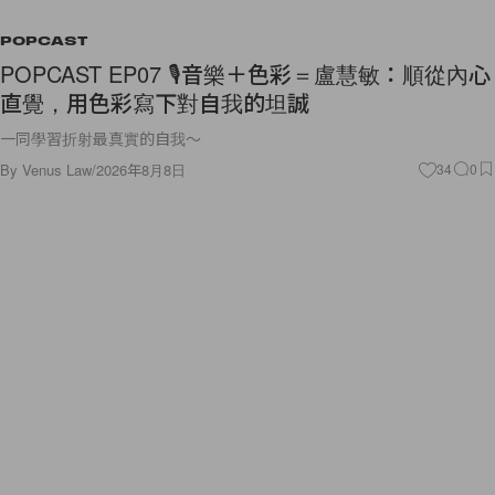
POPCAST
POPCAST EP07 🎙️音樂＋色彩＝盧慧敏：順從內心
直覺，用色彩寫下對自我的坦誠
一同學習折射最真實的自我～
By
Venus Law
/
2026年8月8日
34
0