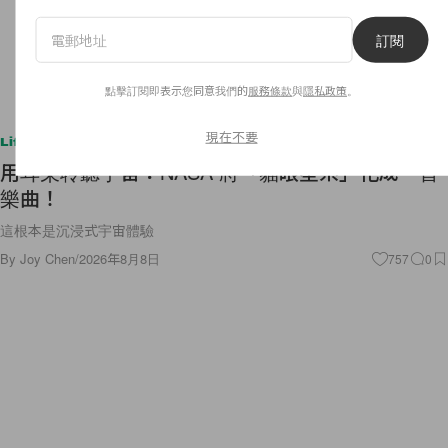
訂閱
點擊訂閱即表示您同意我們的
服務條款
與
隱私政策
。
現在不要
Lifestyle
用耳朵聆聽宇宙：NASA 將「貓眼星系」化成一首
樂曲！
這根本是沉浸式宇宙體驗
By
Joy Chen
/
2026年8月8日
757
0