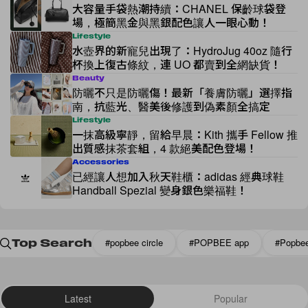
大容量手袋熱潮持續：CHANEL 保齡球袋登
場，極簡黑金與黑銀配色讓人一眼心動！
Lifestyle
水壺界的新寵兒出現了：HydroJug 40oz 隨行
杯換上復古條紋，連 UO 都賣到全網缺貨！
Beauty
防曬不只是防曬傷！最新「養膚防曬」選擇指
南，抗藍光、醫美後修護到偽素顏全搞定
Lifestyle
一抹高級寧靜，留給早晨：Kith 攜手 Fellow 推
出質感抹茶套組，4 款絕美配色登場！
Accessories
已經讓人想加入秋天鞋櫃：adidas 經典球鞋
Handball Spezial 變身銀色樂福鞋！
#popbee circle
#POPBEE app
#Popbe
Top Search
Latest
Popular