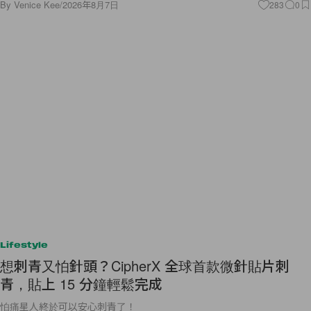
By
Venice Kee
/
2026年8月7日
283
0
Lifestyle
想刺青又怕針頭？CipherX 全球首款微針貼片刺
青，貼上 15 分鐘輕鬆完成
怕痛星人終於可以安心刺青了！