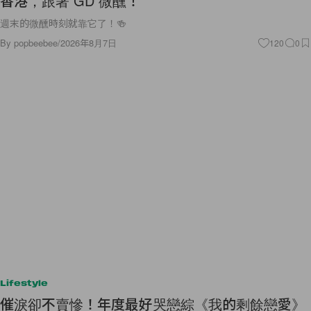
香港，跟著 GD 微醺！
週末的微醺時刻就靠它了！🍻
By
popbeebee
/
2026年8月7日
120
0
Lifestyle
催淚卻不賣慘！年度最好哭戀綜《我的剩餘戀愛》