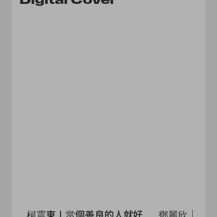
柯震東〡當個善良的人就好
鄧麗欣｜偶像