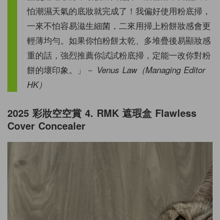
怕潮濕天氣的底妝就完成了！我偏好使用粉底掃，
一來不怕容易滋生細菌，二來用掃上粉餅妝感會更
輕薄均勻。如果你怕粉餅太乾、多堆疊後易顯妝感
重的話，強烈推薦你試試粉底掃，定能一改你對粉
餅的壞印象。」
－ Venus Law（Managing Editor
HK）
2025 彩妝空空賞 4. RMK 遮瑕盒 Flawless
Cover Concealer