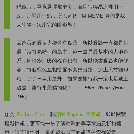
現鐵片，畢竟選擇那麼多，而且很容易這裡用一
點、那裡用一點，所以這個 I’M MEME 真的是我
人生第一次用完的眼影盤！
因為我的眼睛大卻也有點凸，所以眼影一直都是挑
選「沒有亮粉」的為主，這一盤是最基本的大地色
系，同時冷、暖的棕色都有，所以能畫眼影也能修
容，每個棕色互相搭配不太會出錯，加上尺寸很輕
巧，除了日常用之外，如果要旅行我一定也是戴上
這盤，讓行李最精簡化！」
－ Ellen Wang（Editor
TW）
加入
Popbee Circle
和
訂閱 Popbee 電子報
，即時閱覽
最新情報，更可快一步了解精彩的尊享禮遇及折扣優
惠！除了這篇外，最近還有以下的報導值得你留意：