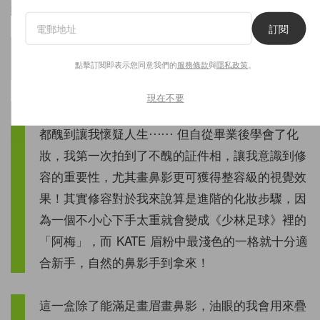
訂閱
「能讓我用到 hit pan 的彩妝不多，當中一定要數
點擊訂閱即表示您同意我們的
服務條款
與
隱私政策
。
KATE 的眉粉。
現在不要
記得中學時每一年都要拍一張新的証件照，每一年
都醜到讓我懷疑人生⋯⋯ 但自從畢業後學會了化
妝，我第一次拍到了不醜的証件相，讓我意識到修
容的重要性，尤其畫鼻影更可獲得整容級的視覺效
果！其實修容對於我來說算是進階的化妝步驟，因
為一個不小心下手太重就會變成《少林足球》裡的
「阿梅」，而 KATE 眉粉中最淺色的一格就十分適
合新手，自然的鼻影手到拿來！
這一盒除了能滿足畫眉畫鼻影，油眼的我會用來疊