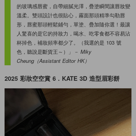
的玻璃感唇蜜，自帶細膩光澤，疊塗瞬間讓唇妝變
溫柔。雙頭設計也很貼心，霧面那頭精準勾勒唇
形，唇蜜那頭輕鬆鋪勻，單塗、疊加隨你選！最讓
人驚喜的是它的持妝力，喝水、吃零食都不容易沾
杯掉色，補妝頻率都少了。（我選的是 103 號
色，聽說是斷貨王～）」
－ Miky
Cheung（Assistant Editor HK）
2025 彩妝空空賞 6 . KATE 3D 造型眉彩餅