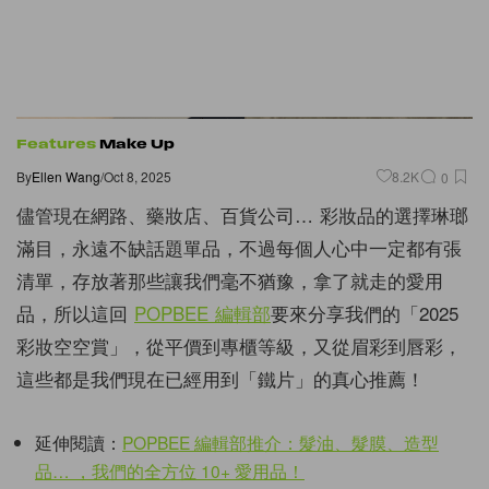
Features
Make Up
By
Ellen Wang
/
Oct 8, 2025
8.2K
0
儘管現在網路、藥妝店、百貨公司… 彩妝品的選擇琳瑯
滿目，永遠不缺話題單品，不過每個人心中一定都有張
清單，存放著那些讓我們毫不猶豫，拿了就走的愛用
品，所以這回
POPBEE 編輯部
要來分享我們的「2025
彩妝空空賞」，從平價到專櫃等級，又從眉彩到唇彩，
這些都是我們現在已經用到「鐵片」的真心推薦！
延伸閱讀：
POPBEE 編輯部推介：髮油、髮膜、造型
品… ，我們的全方位 10+ 愛用品！