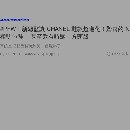
Accessories
#PFW：新總監讓 CHANEL 鞋款超進化！驚喜的 N
種雙色鞋 ，甚至還有時髦「方頭版」
真的是把雙色鞋玩到另一個境界了！
By
POPBEE Team
/
2025年10月7日
1.6K
0