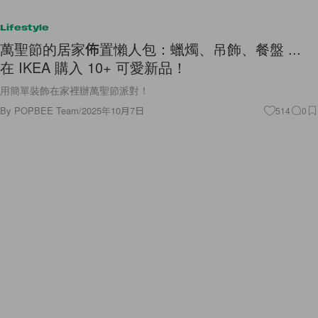
Lifestyle
萬聖節的居家佈置懶人包：蠟燭、吊飾、餐盤 ...
在 IKEA 購入 10+ 可愛新品！
用簡單裝飾在家裡辦萬聖節派對！
By
POPBEE Team
/
2025年10月7日
514
0