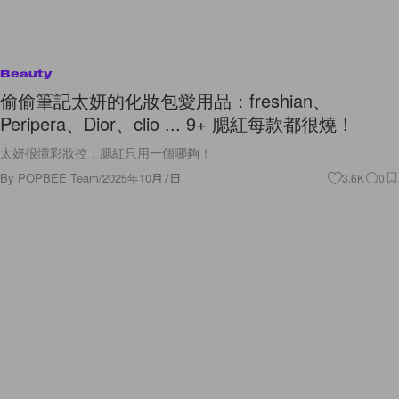
Beauty
偷偷筆記太妍的化妝包愛用品：freshian、
Peripera、Dior、clio ... 9+ 腮紅每款都很燒！
太妍很懂彩妝控，腮紅只用一個哪夠！
By
POPBEE Team
/
2025年10月7日
3.6K
0