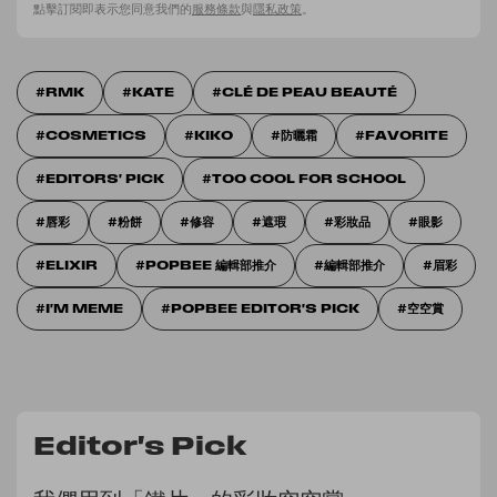
點擊訂閱即表示您同意我們的
服務條款
與
隱私政策
。
RMK
KATE
CLÉ DE PEAU BEAUTÉ
COSMETICS
KIKO
防曬霜
FAVORITE
EDITORS' PICK
TOO COOL FOR SCHOOL
唇彩
粉餅
修容
遮瑕
彩妝品
眼影
ELIXIR
POPBEE 編輯部推介
編輯部推介
眉彩
I'M MEME
POPBEE EDITOR'S PICK
空空賞
Editor's Pick