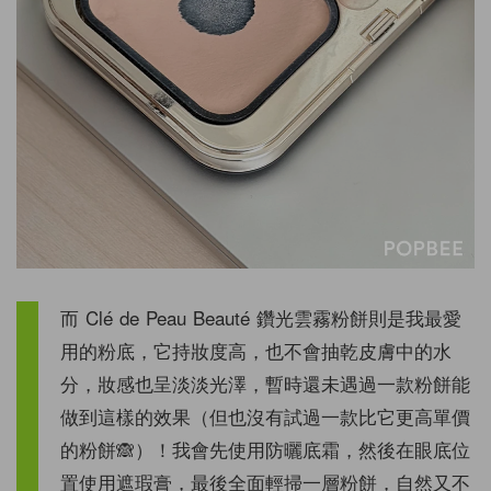
而 Clé de Peau Beauté 鑽光雲霧粉餅則是我最愛
用的粉底，它持妝度高，也不會抽乾皮膚中的水
分，妝感也呈淡淡光澤，暫時還未遇過一款粉餅能
做到這樣的效果（但也沒有試過一款比它更高單價
的粉餅🙈）！我會先使用防曬底霜，然後在眼底位
置使用遮瑕膏，最後全面輕掃一層粉餅，自然又不