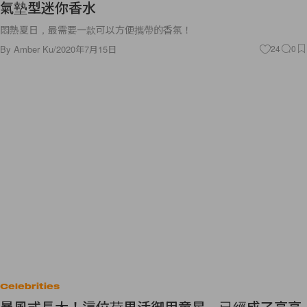
氣墊型迷你香水
悶熱夏日，最需要一款可以方便攜帶的香氛！
By
Amber Ku
/
2020年7月15日
24
0
Celebrities
暴風式長大！這位荷里活御用童星，已經成了亭亭