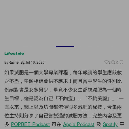
Lifestyle
By
Rachel Sy
/
Jul 16, 2020
3
0
如果減肥是一個大學專業課程，每年報讀的學生應該數
之不盡，學額相信會供不應求！而且當中學生的性別比
例絕對會是女多男少，畢竟不少女生都視減肥為一個終
生目標，總是認為自己「不夠瘦」、「不夠美麗」。 一
直以來，網上以及坊間都流傳很多減肥的秘技，今集兩
位主持則分享了自己嘗試過的減肥方法，完整內容及更
多
POPBEE Podcast
可在
Apple Podcast
及
Spotify
平