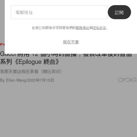
訂閱
點擊訂閱即表示您同意我們的
服務條款
與
隱私政策
。
現在不要
Fashion
Gucci 將用 12 個小時的直播，發表改革後的首個
系列《Epilogue 終曲》
我那天要請假在家看（開玩笑🤣）
By
Ellen Wang
/
2020年7月15日
7
0