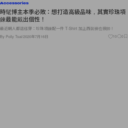
Accessories
時髦博主本季必敗：想打造高級品味，其實珍珠項
鍊最能戴出個性！
最近朝人都這樣穿：珍珠項鍊配一件 T-Shirt 加上西裝褲也很帥！
By
Polly Tsai
/
2020年7月16日
10
0