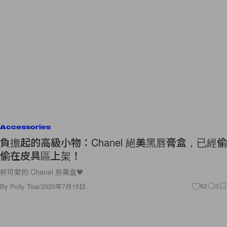
Accessories
負擔起的高級小物：Chanel 絕美黑唇膏盒，已經偷
偷在皮具區上架！
好可愛的 Chanel 唇膏盒🖤
By
Polly Tsai
/
2020年7月15日
62
0