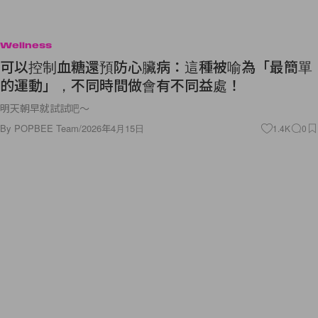
Wellness
可以控制血糖還預防心臟病：這種被喻為「最簡單
的運動」，不同時間做會有不同益處！
明天朝早就試試吧～
By
POPBEE Team
/
2026年4月15日
1.4K
0