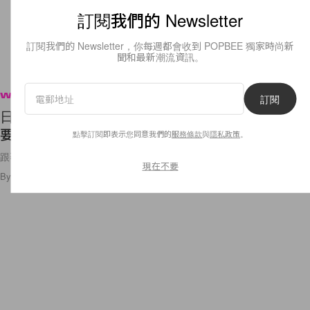
訂閱我們的 Newsletter
訂閱我們的 Newsletter，你每週都會收到 POPBEE 獨家時尚新
聞和最新潮流資訊。
Wellness
訂閱
日本網民票選最佳減肥方法，第 1 位方法正正是需
要留在家中的你最需要的！
點擊訂閱即表示您同意我們的
服務條款
與
隱私政策
。
跟著方法動起來吧！
現在不要
By
Crystal Chan
/
2021年5月28日
28
0