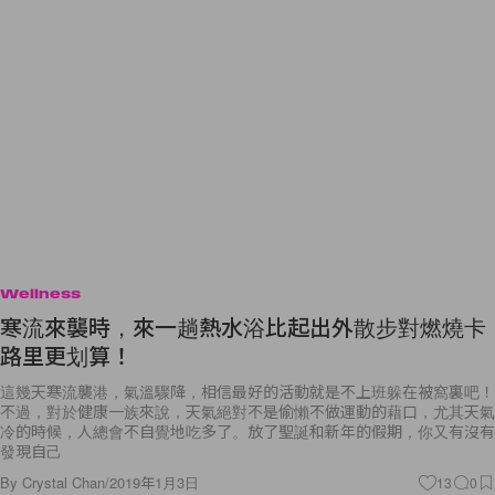
Wellness
寒流來襲時，來一趟熱水浴比起出外散步對燃燒卡
路里更划算！
這幾天寒流襲港，氣溫驟降，相信最好的活動就是不上班躲在被窩裏吧！
不過，對於健康一族來說，天氣絕對不是偷懶不做運動的藉口，尤其天氣
冷的時候，人總會不自覺地吃多了。放了聖誕和新年的假期，你又有沒有
發現自己
By
Crystal Chan
/
2019年1月3日
13
0