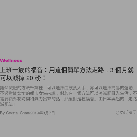
Wellness
上班一族的福音：用這個簡單方法走路，3 個月就
可以減掉 20 磅！
雖然減肥的方法千萬種，可以選擇由飲食入手，亦可以選擇簡易的運動。
不過對於繁忙的都市女生來說，假若有一個方法可以將減肥融入生活，不
需要額外花時間和氣力出來的話，那絕對是種福音。由日本興起的「走路
減肥法」
By
Crystal Chan
/
2019年3月7日
74
0