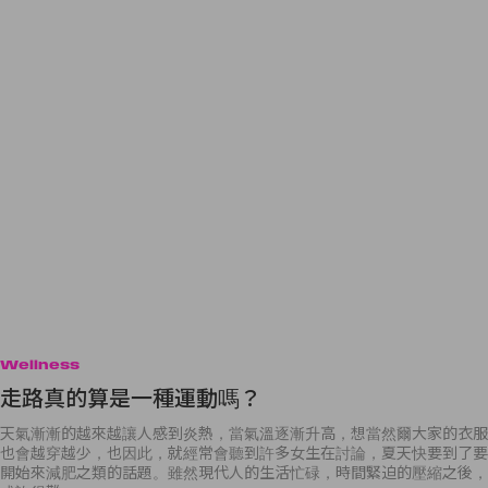
Wellness
走路真的算是一種運動嗎？
天氣漸漸的越來越讓人感到炎熱，當氣溫逐漸升高，想當然爾大家的衣服
也會越穿越少，也因此，就經常會聽到許多女生在討論，夏天快要到了要
開始來減肥之類的話題。雖然現代人的生活忙碌，時間緊迫的壓縮之後，