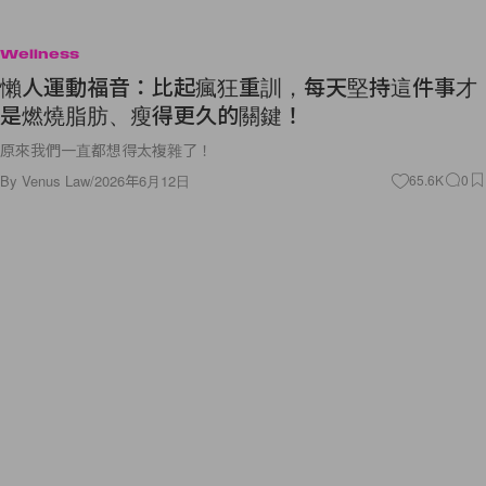
Wellness
懶人運動福音：比起瘋狂重訓，每天堅持這件事才
是燃燒脂肪、瘦得更久的關鍵！
原來我們一直都想得太複雜了！
By
Venus Law
/
2026年6月12日
65.6K
0