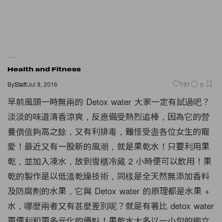
Health and Fitness
By
Staff
/
Jul 8, 2016
191
0
早前風頭一時無兩的 Detox water 大家一定有試過吧？
淡淡的味道清香涼爽，反應備受熱烈追棒，因為它的營
養價值夠高之餘，又有利排毒，難怪受盡各位女生的寵
愛！最近又有一股新的風潮，就是果乾水！只要利用果
乾，並加入凍水，放到雪櫃冷藏 2 小時便可以飲用！果
乾的製作是以低溫乾燥技術，同樣是全天然無添加香料
及防腐劑的水果，它與 Detox water 的原理都是水果 +
水，哪麼兩者又有甚麼差別呢？就是有著比 detox water
更便利和更多元化的優點！果乾水大多以一小包的獨立