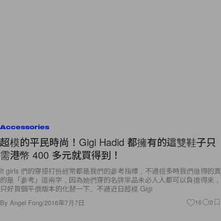
Accessories
超模的平民時尚！Gigi Hadid 都擁有的這雙鞋子只
需港幣 400 多元就買得到！
It girls 們的穿搭打扮經常都是我們的參考指標，不過很多時我們做得的真
的是「參考」這兩字，因為她們穿的名牌單品未必人人都可以負擔得來，
只好買個平價版本的化替一下。不過近日超模 Gigi
By
Angel Fong
/
2016年7月7日
16
0