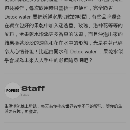
包裝製作，每次飲用時只需拆一包便可，完全節省
Detox water 要把新鮮水果切粒的時間，有些品牌還會
在獨立包好的果乾中加入迷迭香、玫瑰、洛神花等等的
配料，令果乾水增添更多香草的味道，而且沖泡出來的
結果摻著淡淡的透色和花在水中的形態，光是看著已經
令人心情舒坦！比起白開水和 Detox water ，果乾水似
乎會成為未來人人手中的必備隨身喝吧？
Staff
Editor
生活潮流線上雜誌，每天為你帶來世界各地不同的資訊，讓你的生
活更有趣，更豐富。