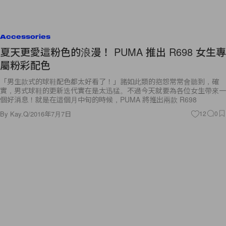
Accessories
夏天更愛這粉色的浪漫！ PUMA 推出 R698 女生專
屬粉彩配色
「男生款式的球鞋配色都太好看了！」諸如此類的抱怨常常會聽到，確
實，男式球鞋的更新迭代實在是太迅猛。不過今天就要為各位女生帶來一
個好消息！就是在這個月中旬的時候，PUMA 將推出兩款 R698
By
Kay.Q
/
2016年7月7日
12
0