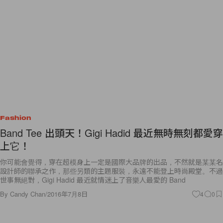
Fashion
Band Tee 出頭天！Gigi Hadid 最近無時無刻都愛穿
上它！
你可能會覺得，穿在超模身上一定是國際大品牌的出品，不然就是某某名
設計師的聯承之作，那些另類的主題服裝，永遠不能登上時尚殿堂。不過
世事無絕對，Gigi Hadid 最近就情迷上了音樂人最愛的 Band
By
Candy Chan
/
2016年7月8日
4
0