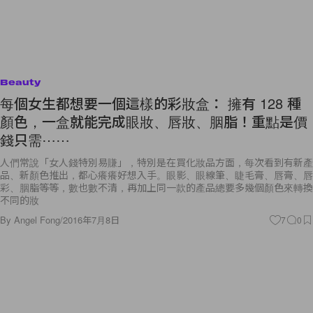
Beauty
每個女生都想要一個這樣的彩妝盒： 擁有 128 種
顏色，一盒就能完成眼妝、唇妝、胭脂！重點是價
錢只需⋯⋯
人們常說「女人錢特別易賺」，特別是在買化妝品方面，每次看到有新產
品、新顏色推出，都心癢癢好想入手。眼影、眼線筆、睫毛膏、唇膏、唇
彩、胭脂等等，數也數不清，再加上同一款的產品總要多幾個顏色來轉換
不同的妝
By
Angel Fong
/
2016年7月8日
7
0