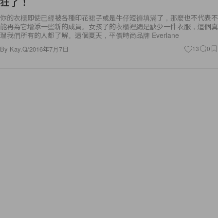
狂了！
你的衣櫃即使已經被各種印花裙子或是牛仔短褲填滿了，那麼也不代表不
能再為它增添一些新的成員。女孩子的衣櫃裡總是缺少一件衣服，這個真
理我們所有的人都了解。這個夏天，平價時尚品牌 Everlane
By
Kay.Q
/
2016年7月7日
13
0