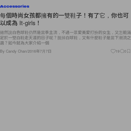
Accessories
每個時尚女孩都擁有的一雙鞋子！有了它，你也可
以成為 It-girls！
雖然說白色球鞋仍然是當季主流，不過一眾愛美愛打扮的女生，又怎能滿
足於一雙白鞋走天涯的日子呢？脫掉白球鞋，又有什麼鞋子是當下潮流之
選？如今就為大家介紹一個
By
Candy Chan
/
2016年7月7日
19
0