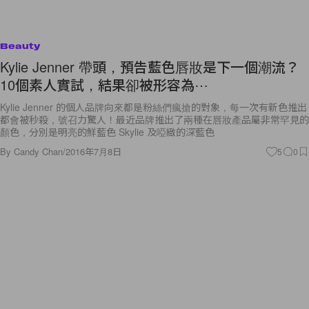
Beauty
Kylie Jenner 帶頭，預告藍色唇妝是下一個潮流？
10個素人實試，結果卻被形容為⋯
Kylie Jenner 的個人品牌向來都是粉絲們瘋搶的對象，每一次有新色推出
都會被秒殺，號召力驚人！最近品牌推出了兩種在唇妝產品屬非常罕見的
顏色，分別是明亮的鮮藍色 Skylie 及啞緻的深藍色
By
Candy Chan
/
2016年7月8日
5
0