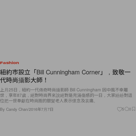
Fashion
紐約市設立「Bill Cunningham Corner」，致敬一
代時尚攝影大師！
上月25日，紐約一代傳奇時尚攝影師 Bill Cunningham 因中風不幸離
世，享年87歲，絕對時尚界來說絕對是充滿傷感的一日，大家紛紛對這
位把一世奉獻在時尚圈的銀髮老人表示懷念及哀痛。
By
Candy Chan
/
2016年7月7日
5
0