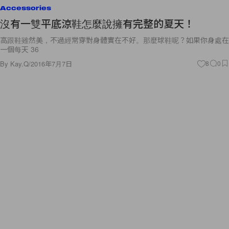
Accessories
沒有一雙平底涼鞋怎麼說擁有完整的夏天！
高跟鞋雖然美，不過經常穿對身體實在不好。那麼球鞋呢？如果你身處在
一個每天 36
By
Kay.Q
/
2016年7月7日
8
0