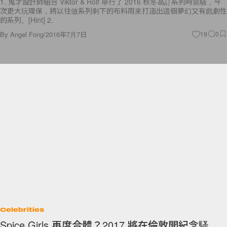
1. 鬼才設計師組合 Viktor & Rolf 舉行了 2016 秋冬高訂系列時裝騷，今
次更大玩環保，將以往做系列剩下的布料用來打造出這個夢幻又有戲劇性
的系列。[Hint] 2.
By
Angel Fong
/
2016年7月7日
19
0
Celebrities
Spice Girls 再度合體？2017 將在倫敦開紀念騷，