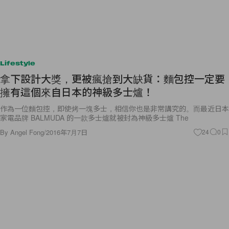
Lifestyle
拿下設計大獎，更被瘋搶到大缺貨：麵包控一定要
擁有這個來自日本的神級多士爐！
作為一位麵包控，即使烤一塊多士，相信你也是非常講究的。而最近日本
家電品牌 BALMUDA 的一款多士爐就被封為神級多士爐 The
By
Angel Fong
/
2016年7月7日
24
0