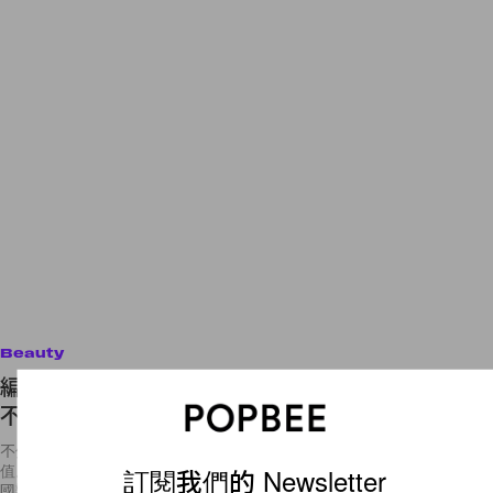
Beauty
編髮其實好多變化：夏日編髮造型示範！當中還有
不少簡易版的入門款式！
不少女生對於鬢辮都比較隨意，常常「想束就束」，往往低估了鬢辮的價
值。其實鬢辮的造型除了有種典雅感外，也可以好多變化，從魚尾辮、法
訂閱我們的 Newsletter
國辮，到髮冠辮等，每一款都是為造型注入不同感覺的法門。運動風當天