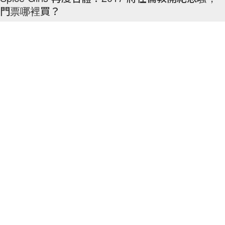
門票哪裡買？
國際集體回憶 Spice Girls 拆夥多時，雖然經常有傳會再次合體，但每次
都只聽樓梯響不見人下來，一次又一次地令粉絲們失望！當然大家心知肚
明，合體一事困難重重，有傳和 Victoria 不和的
By
Candy Chan
/
2016年7月7日
15
0