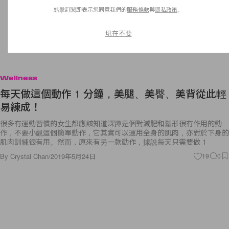
點擊訂閱即表示您同意我們的
服務條款
與
隱私政策
。
現在不要
Wellness
每天做這個動作 1 分鐘，美腿、美臀、美背從此輕
易練成！
很多有運動習慣的女生都應該知道深蹲是個對減肥和塑形很有作用的動
作，不要小覷這個簡單動作，它其實可以運用全身的肌肉，亦對於下身的
肌肉訓練很有用。然而，原來有另一款動作，據說每天只需要做 1
By
Crystal Chan
/
2019年5月24日
19
0