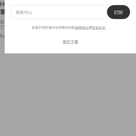
Hollywood 女星都在穿甚麼？本季度最火紅的時尚
單品是……
訂閱
當手指劃過一位又一位 Hollywood 女星演員的 Social media 發佈，發現
了一件不約而同的事！大家都穿上了露肩膀的 Off shoulder
點擊訂閱即表示您同意我們的
服務條款
與
隱私政策
。
By
Staff
/
2015年7月16日
2
0
現在不要