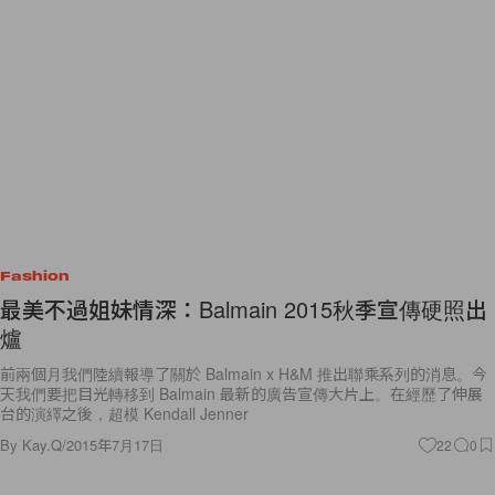
Fashion
最美不過姐妹情深：Balmain 2015秋季宣傳硬照出
爐
前兩個月我們陸續報導了關於 Balmain x H&M 推出聯乘系列的消息。今
天我們要把目光轉移到 Balmain 最新的廣告宣傳大片上。在經歷了伸展
台的演繹之後，超模 Kendall Jenner
By
Kay.Q
/
2015年7月17日
22
0