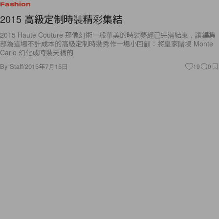
Fashion
2015 高級定制時裝精彩集結
2015 Haute Couture 那像幻術一般華美的時裝夢經已完滿結束，讓編集
部為這場不計成本的高級定制時裝秀作一場小回顧︰將皇家賭場 Monte
Carlo 幻化成時裝天橋的
By
Staff
/
2015年7月15日
19
0