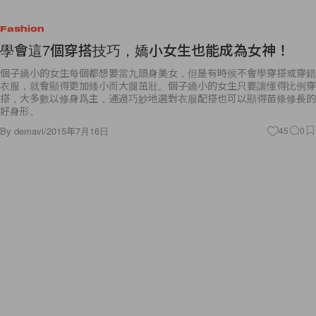
Fashion
學會這7個穿搭技巧，嬌小女生也能成為女神！
個子嬌小的女生每個都想要當九頭身美女，但是有時侯不會學穿搭或穿錯
衣服，就會顯得更加矮小而大腿茁壯。個子嬌小的女生只要讓懂得比例穿
搭，大多數以修身爲主，通過巧妙地選對衣服配搭也可以顯得苗條修長的
好身形。
By
demavi
/
2015年7月16日
45
0