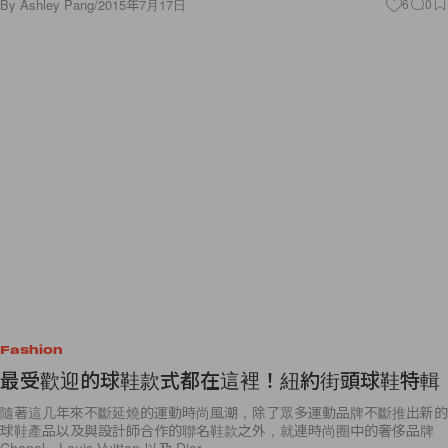
By
Ashley Pang
/
2015年7月17日
6
0
Fashion
最受歡迎的球鞋款式都在這裡！紐約街頭球鞋特輯
隨著這几年來不斷延燒的運動時尚風潮，除了眾多運動品牌不斷推出新的
球鞋產品以及與設計師合作的聯名鞋款之外，就連時尚圈中的奢侈品牌