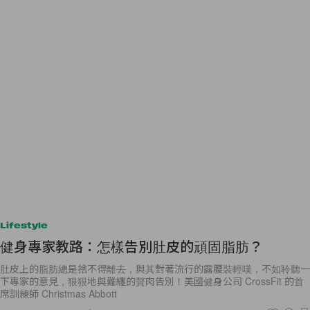
Lifestyle
健身專家教路：怎樣告別肚皮的頑固脂肪？
肚皮上的脂肪總是捨不得離去，與其對著流行的露腰裝輕嘆，不如聆聽一
下專家的意見，狠狠地與難纏的贅肉告別！美國健身公司 CrossFit 的首
席訓練師 Christmas Abbott