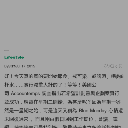
Lifestyle
By
Staff
/
Jul 17, 2015
3
0
好！今天真的真的要開始節食、戒可樂、戒啤酒、喝夠8
杯水……實行減重大計的了！等等！美國公
司 Accountemps
調查指出若希望計劃書與企劃案實行
並成功，應該在星期二開始。為甚麼呢？因為星期一雖
然是一星期之始，可是這天又稱為 Blue Monday 心情還
未回復過來 。而且剛由假日回到工作崗位，會議、電
郵、雜務等事可是特別多，繁重瑣碎事之多讓新計劃的