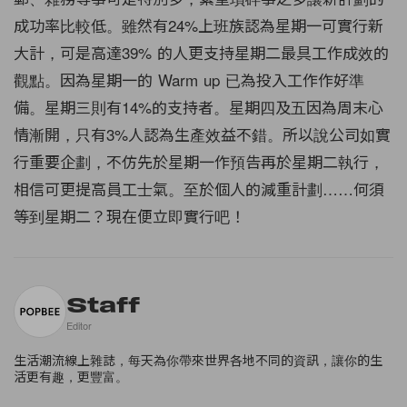
成功率比較低。雖然有24%上班族認為星期一可實行新
大計，可是高達39% 的人更支持星期二最具工作成效的
觀點。因為星期一的 Warm up 已為投入工作作好準
備。星期三則有14%的支持者。星期四及五因為周末心
情漸開，只有3%人認為生產效益不錯。所以說公司如實
行重要企劃，不仿先於星期一作預告再於星期二執行，
相信可更提高員工士氣。至於個人的減重計劃……何須
等到星期二？現在便立即實行吧！
Staff
Editor
生活潮流線上雜誌，每天為你帶來世界各地不同的資訊，讓你的生
活更有趣，更豐富。