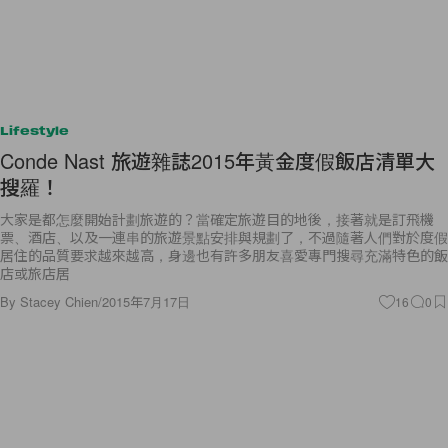
Lifestyle
Conde Nast 旅遊雜誌2015年黃金度假飯店清單大
搜羅！
大家是都怎麼開始計劃旅遊的？當確定旅遊目的地後，接著就是訂飛機
票、酒店、以及一連串的旅遊景點安排與規劃了，不過隨著人們對於度假
居住的品質要求越來越高，身邊也有許多朋友喜愛專門搜尋充滿特色的飯
店或旅店居
By
Stacey Chien
/
2015年7月17日
16
0