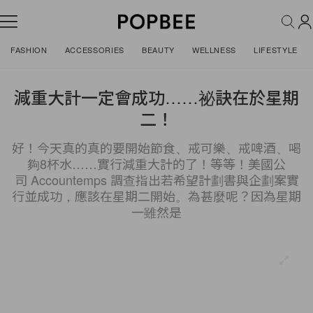
FASHION
ACCESSORIES
BEAUTY
WELLNESS
LIFESTYLE
減重大計一定會成功……祕訣在於星期
二！
好！今天真的真的要開始節食、戒可樂、戒啤酒、喝
夠8杯水……實行減重大計的了！等等！美國公
司 Accountemps 調查指出若希望計劃書與企劃案實
行並成功，應該在星期二開始。為甚麼呢？因為星期
一雖然是