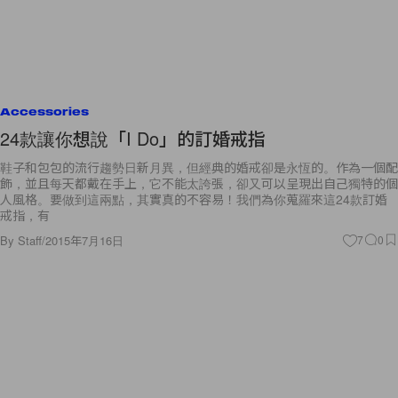
Accessories
24款讓你想說「I Do」的訂婚戒指
鞋子和包包的流行趨勢日新月異，但經典的婚戒卻是永恆的。作為一個配
飾，並且每天都戴在手上，它不能太誇張，卻又可以呈現出自己獨特的個
人風格。要做到這兩點，其實真的不容易！我們為你蒐羅來這24款訂婚
戒指，有
By
Staff
/
2015年7月16日
7
0