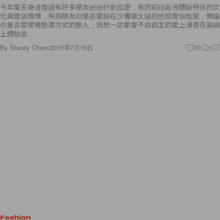
今年夏天身邊陸續有許多朋友紛紛計劃出遊，有的前往歐洲體驗特殊的文
化與建築風情，有的朋友則是喜愛躺在沙灘曬太陽的悠閒度假氛圍，無論
你是喜愛哪種旅遊方式的旅人，我想一定都會不由自主的愛上漫遊在島嶼
上體驗當
By
Stacey Chien
/
2015年7月16日
20
0
Fashion