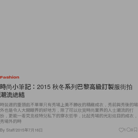
Fashion
時尚小筆記：2015 秋冬系列巴黎高級訂製服街拍
潮流總結
時裝週的重頭戲不單單只有秀場上美不勝收的精緻成衣，秀前與秀後的場
外也是令人大開眼界的好地方，除了可以欣賞時尚業界的人士潮流的打
扮，更能一看究竟模特兒私下的穿衣哲學，比起秀場的光彩炫目的成衣，
秀場外的時
By
Staff
/
2015年7月16日
1
0