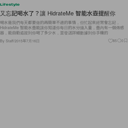
Lifestyle
又忘記喝水了？讓 HidrateMe 智能水壺提醒你
喝水是我們每天都要做的再簡單不過的事情，但忙起來經常會忘記，
HidrateMe 智能水壺能讓你知道你每日的水分攝入量，壺內有一個傳感
器，能自動追蹤到你喝了多少水，並發送詳細數據到你手機的
By
Staff
/
2015年7月16日
85
0