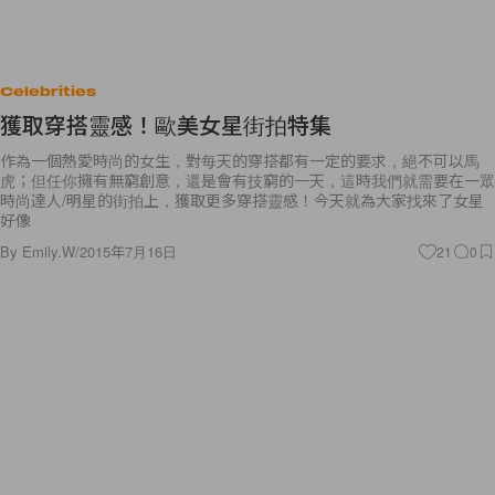
Celebrities
獲取穿搭靈感！歐美女星街拍特集
作為一個熱愛時尚的女生，對每天的穿搭都有一定的要求，絕不可以馬
虎；但任你擁有無窮創意，還是會有技窮的一天，這時我們就需要在一眾
時尚達人/明星的街拍上，獲取更多穿搭靈感！今天就為大家找來了女星
好像
By
Emily.W
/
2015年7月16日
21
0