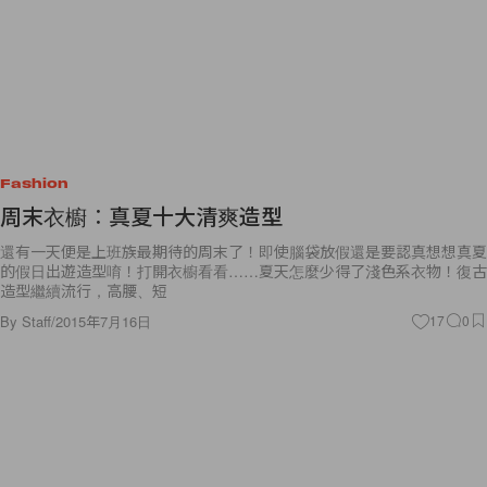
Fashion
周末衣櫥︰真夏十大清爽造型
還有一天便是上班族最期待的周末了！即使腦袋放假還是要認真想想真夏
的假日出遊造型唷！打開衣櫥看看……夏天怎麼少得了淺色系衣物！復古
造型繼續流行，高腰、短
By
Staff
/
2015年7月16日
17
0