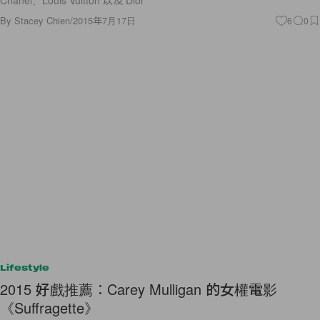
Chanel、Louis Vuitton 以及 Dior
By
Stacey Chien
/
2015年7月17日
6
0
Lifestyle
2015 好戲推薦︰Carey Mulligan 的女權電影
《Suffragette》