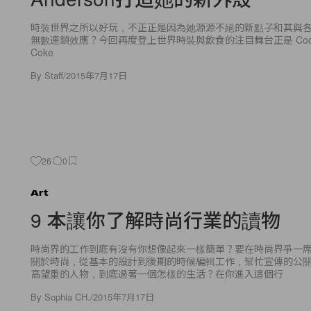
時裝世界之所以好玩，不正正是因為她源源不絕的新點子和其與
無數連鎖效應？今回再度登上世界時裝與飲食的注目舞台正是 Coca Co
Coke
By
Staff
/
2015年7月17日
26
0
Art
9 本讓你了解時尚行業的讀物
時尚界的工作到底有沒有你想像起來一樣簡單？要在時尚界爭一
關於時尚，從基本的設計到後期的時候編輯工作，幫忙宣傳的公
高望重的人物，到底過著一個怎樣的生活？在你進入這個行
By
Sophia CH.
/
2015年7月17日