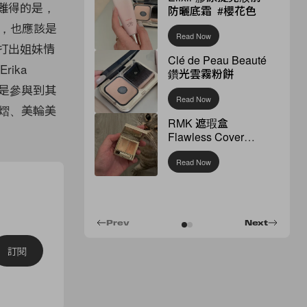
。更難得的是，
防曬底霜 #櫻花色
之中，也應該是
Read Now
力打出姐妹情
Clé de Peau Beauté
ika
鑽光雲霧粉餅
妹倆亦是參與到其
Read Now
熠熠、美輪美
RMK 遮瑕盒
Flawless Cover
Concealer
Read Now
Prev
Next
訂閱