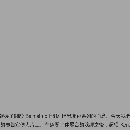
導了關於 Balmain x H&M 推出聯乘系列的消息。今天
 最新的廣告宣傳大片上。在經歷了伸展台的演繹之後，超模 Kendall