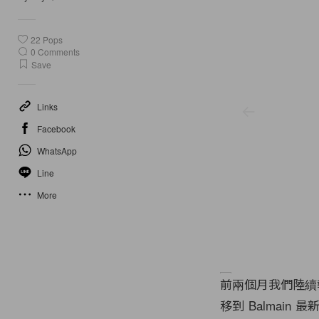
22
Pops
0
Comments
Save
Links
Facebook
WhatsApp
Line
More
前兩個月我們陸續報
移到 Balmain