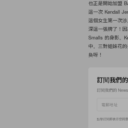
也正是開始加盟 Bal
這一次 Kendall
這個女生第一次涉足
深這一張牌了！因為在
Smalls 的身影。Ke
中。三對姐妹花的共
奐呀！
訂閱我們的 N
訂閱我們的 New
點擊訂閱即表示您同