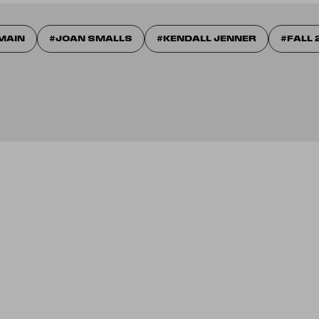
MAIN
JOAN SMALLS
KENDALL JENNER
FALL 