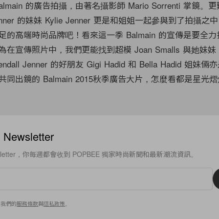
main 的廣告拍攝，由著名攝影師 Mario Sorrenti 掌鏡
 Jenner 的妹妹 Kylie Jenner 更是和姐姐一起參與到了拍攝
的高端時尚品牌吧！看來這一季 Balmain 的宣傳是要全
宣傳照片中，我們更能找到超模 Joan Smalls 與她妹妹 Er
ndall Jenner 的好朋友 Gigi Hadid 和 Bella Hadid 姐
同出鏡的 Balmain 2015秋季廣告大片，怎麼看都是星光
ewsletter
sletter，你每週都會收到 POPBEE 獨家時尚新聞和最新潮流資訊。
意我們的
服務條款
與
隱私政策
。