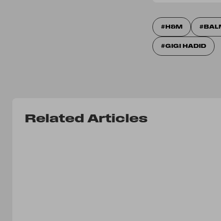
H&M
BAL
GIGI HADID
Related Articles