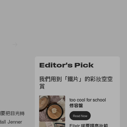
Editor's Pick
我們用到「鐵片」的彩妝空空
賞
too cool for school
修容盤
我們要把目光轉
Read Now
 Jenner
Elixir 膠原提亮妝前