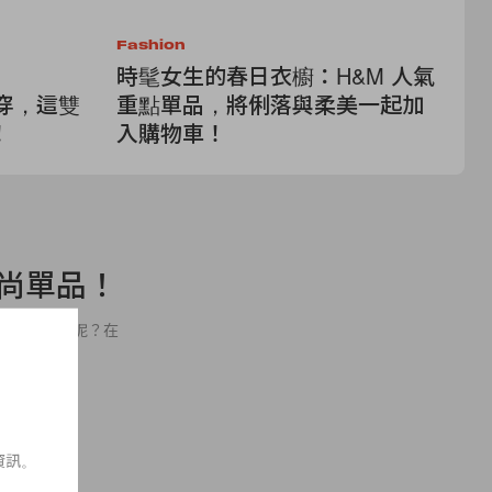
Fashion
Ac
：
時髦女生的春日衣櫥：H&M 人氣
極
服狂穿，這雙
重點單品，將俐落與柔美一起加
皮革
！
入購物車！
袋
靜
備時尚單品！
著獨特風格登場呢？在
ger
資訊。