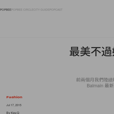
POPBEE
POPBEE CIRCLE
CITY GUIDE
POPCAST
FASHION
ACCES
最美不過姐
前兩個月我們陸續報
Balmain
Fashion
Jul 17, 2015
By
Kay.Q