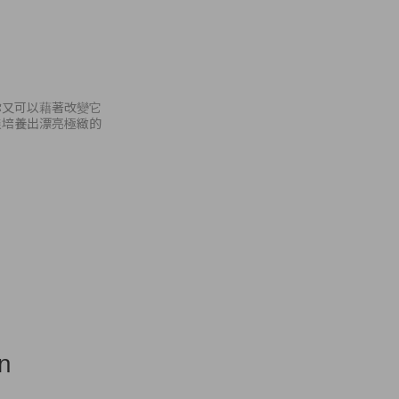
你又可以藉著改變它
樣培養出漂亮極緻的
n