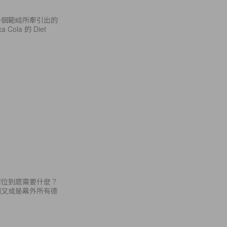
各個範疇所牽引出的
la 的 Diet
席位到底需要什麼？
關又或是幕外所有德