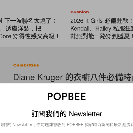
Fashion
p;M 下一波聯名太燒了：
2026 It Girls 必備鞋款
、透膚洋裝，把
Kendall、Hailey 私
ie Core 穿得性感又高級！
鞋絕對能一路穿到盛夏
Celebrities
Diane Kruger 的衣櫥八件必
德國女星 Diane Kruger 的衣櫥到底有甚麼法寶，讓她總能披
八件必備單品中，法國風情的間條紋衣物已穩佔首位，是 Diane Kru
By
Ashley Pang
/
2015年7月17日
訂閱我們的 Newsletter
我們的 Newsletter，你每週都會收到 POPBEE 獨家時尚新聞和最新潮流