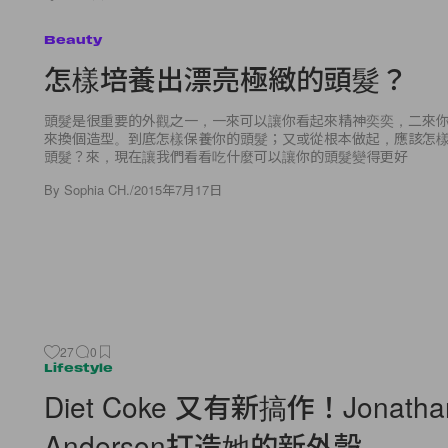
Beauty
怎樣培養出漂亮極緻的頭髮？
頭髮是很重要的外觀之一，一來可以讓你看起來精神奕奕，二來
來換個造型。到底怎樣保養你的頭髮；又或從根本做起，應該怎
頭髮？來，現在讓我們看看吃什麼可以讓你的頭髮變得更好
By
Sophia CH.
/
2015年7月17日
27
0
Lifestyle
Diet Coke 又有新搞作！Jonatha
Anderson打造她的新外殼