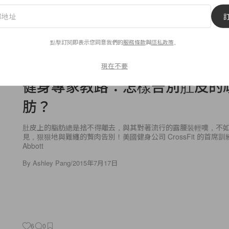
點擊訂閱即表示您同意我們的
服務條款
與
隱私政策
。
5
0
現在不要
Lifestyle
健身專家教路：怎樣告別肚皮的
肪？
肚皮上的脂肪總是捨不得離去，與其對著流行的露腰裝輕嘆，不
見，狠狠地與難纏的贅肉告別！美國健身公司 CrossFit 的首席訓練師 
Abbott
By
Ashley Pang
/
2015年7月17日
6
0