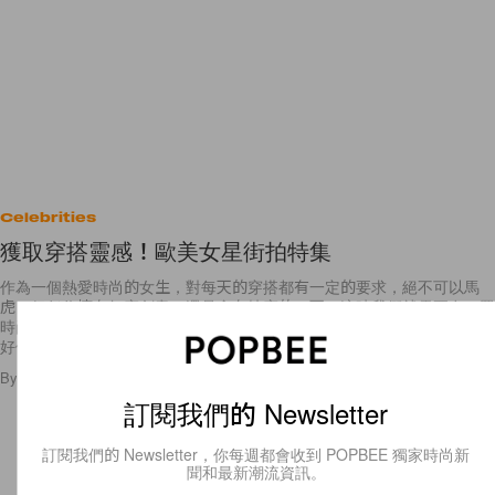
Celebrities
獲取穿搭靈感！歐美女星街拍特集
作為一個熱愛時尚的女生，對每天的穿搭都有一定的要求，絕不可以馬
虎；但任你擁有無窮創意，還是會有技窮的一天，這時我們就需要在一眾
時尚達人/明星的街拍上，獲取更多穿搭靈感！今天就為大家找來了女星
好像
By
Emily.W
/
2015年7月16日
21
0
訂閱我們的 Newsletter
訂閱我們的 Newsletter，你每週都會收到 POPBEE 獨家時尚新
聞和最新潮流資訊。