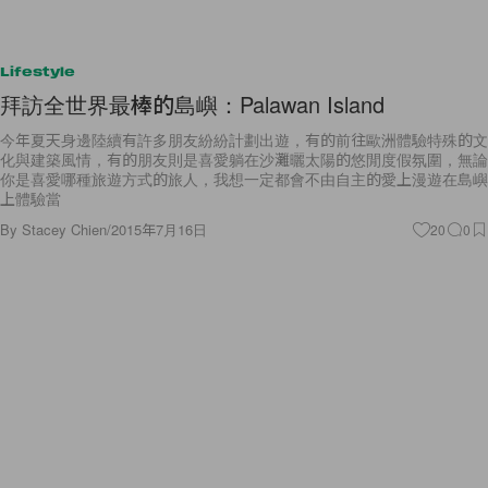
Lifestyle
拜訪全世界最棒的島嶼：Palawan Island
今年夏天身邊陸續有許多朋友紛紛計劃出遊，有的前往歐洲體驗特殊的文
化與建築風情，有的朋友則是喜愛躺在沙灘曬太陽的悠閒度假氛圍，無論
你是喜愛哪種旅遊方式的旅人，我想一定都會不由自主的愛上漫遊在島嶼
上體驗當
By
Stacey Chien
/
2015年7月16日
20
0