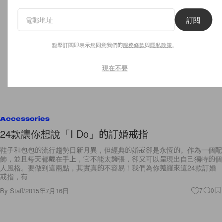
訂閱
點擊訂閱即表示您同意我們的
服務條款
與
隱私政策
。
現在不要
Accessories
24款讓你想說「I Do」的訂婚戒指
鞋子和包包的流行趨勢日新月異，但經典的婚戒卻是永恆的。作為一個配
飾，並且每天都戴在手上，它不能太誇張，卻又可以呈現出自己獨特的個
人風格。要做到這兩點，其實真的不容易！我們為你蒐羅來這24款訂婚
戒指，有
By
Staff
/
2015年7月16日
7
0