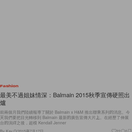
Fashion
最美不過姐妹情深：Balmain 2015秋季宣傳硬照出
爐
前兩個月我們陸續報導了關於 Balmain x H&M 推出聯乘系列的消息。今
天我們要把目光轉移到 Balmain 最新的廣告宣傳大片上。在經歷了伸展
台的演繹之後，超模 Kendall Jenner
By
Kay.Q
/
2015年7月17日
22
0