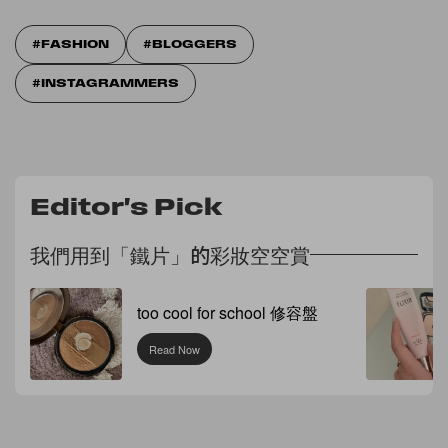
FASHION
BLOGGERS
INSTAGRAMMERS
Editor's Pick
我們用到「鐵片」的彩妝空空賞
too cool for school 修容盤
Read Now