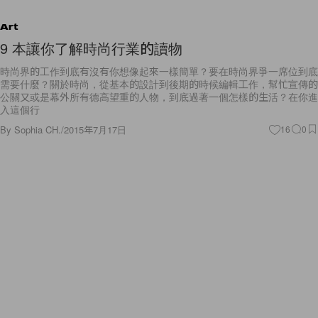
Art
9 本讓你了解時尚行業的讀物
時尚界的工作到底有沒有你想像起來一樣簡單？要在時尚界爭一席位到底
需要什麼？關於時尚，從基本的設計到後期的時候編輯工作，幫忙宣傳的
公關又或是幕外所有德高望重的人物，到底過著一個怎樣的生活？在你進
入這個行
By
Sophia CH.
/
2015年7月17日
16
0