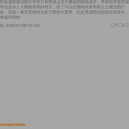
時裝週的重頭戲不單單只有秀場上美不勝收的精緻成衣，秀前與秀後的場
外也是令人大開眼界的好地方，除了可以欣賞時尚業界的人士潮流的打
扮，更能一看究竟模特兒私下的穿衣哲學，比起秀場的光彩炫目的成衣，
秀場外的時
By
Staff
/
2015年7月16日
1
0
Celebrities