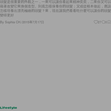
頭髮是很重要的外觀之一，一來可以讓你看起來精神奕奕，二來你又可以
藉著改變它來換個造型。到底怎樣保養你的頭髮；又或從根本做起，應該
怎樣培養出漂亮極緻的頭髮？來，現在讓我們看看吃什麼可以讓你的頭髮
變得更好
By
Sophia CH.
/
2015年7月17日
27
0
Lifestyle