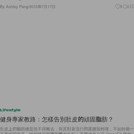
By
Ashley Pang
/
2015年7月17日
5
0
Lifestyle
健身專家教路：怎樣告別肚皮的頑固脂肪？
肚皮上的脂肪總是捨不得離去，與其對著流行的露腰裝輕嘆，不如聆聽一
下專家的意見，狠狠地與難纏的贅肉告別！美國健身公司 CrossFit 的首