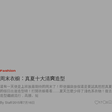
Fashion
周末衣櫥︰真夏十大清爽造型
還有一天便是上班族最期待的周末了！即使腦袋放假還是要認真想想真夏
的假日出遊造型唷！打開衣櫥看看……夏天怎麼少得了淺色系衣物！復古
造型繼續流行，高腰、短
By
Staff
/
2015年7月16日
17
0