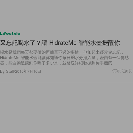
Lifestyle
又忘記喝水了？讓 HidrateMe 智能水壺提醒你
喝水是我們每天都要做的再簡單不過的事情，但忙起來經常會忘記，
HidrateMe 智能水壺能讓你知道你每日的水分攝入量，壺內有一個傳感
器，能自動追蹤到你喝了多少水，並發送詳細數據到你手機的
By
Staff
/
2015年7月16日
85
0