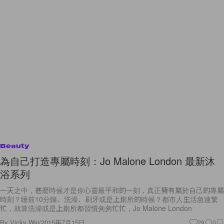
Beauty
為自己打造專屬時刻：Jo Malone London 最新沐
浴系列
一天之中，甚麼時候才是你心靈最平和的一刻，真正擁有屬於自己的專屬
時刻？睡前10分鐘、洗澡、刷牙或是上廁所的時候？都市人生活急速繁
忙，就算洗澡或是上廁所都習慣匆匆忙忙，Jo Malone London
By
Vicky Wai
/
2015年7月15日
29
0