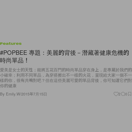
Features
#POPBEE 專題：美麗的背後－潛藏著健康危機的
時尚單品！
愛美是女士的天性；能將五花百門的時尚單品穿在身上，是專屬於我們的
小確幸；利用不同單品，為穿搭擦出不一樣的火花，呈現給大家一個不一
樣的你，很有共鳴對吧？但在這些美麗可愛的單品背後，你可知道它們對
你的健康
By
Emily.W
/
2015年7月15日
2
0