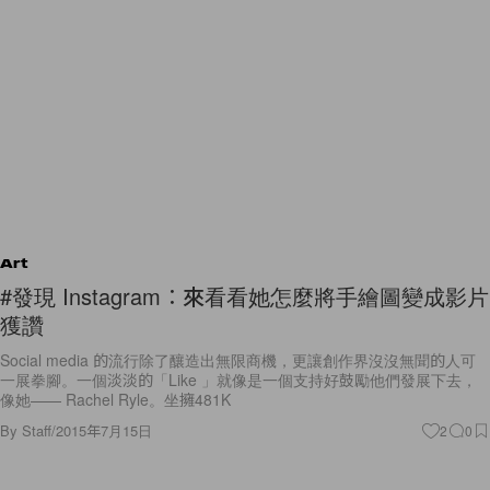
Art
#發現 Instagram︰來看看她怎麼將手繪圖變成影片
獲讚
Social media 的流行除了釀造出無限商機，更讓創作界沒沒無聞的人可
一展拳腳。一個淡淡的「Like 」就像是一個支持好鼓勵他們發展下去，
像她—— Rachel Ryle。坐擁481K
By
Staff
/
2015年7月15日
2
0