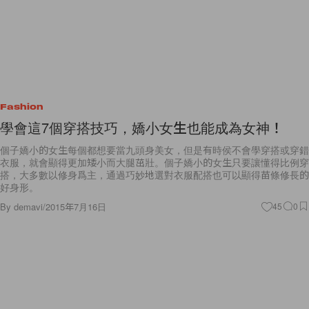
Fashion
學會這7個穿搭技巧，嬌小女生也能成為女神！
個子嬌小的女生每個都想要當九頭身美女，但是有時侯不會學穿搭或穿錯
衣服，就會顯得更加矮小而大腿茁壯。個子嬌小的女生只要讓懂得比例穿
搭，大多數以修身爲主，通過巧妙地選對衣服配搭也可以顯得苗條修長的
好身形。
By
demavi
/
2015年7月16日
45
0