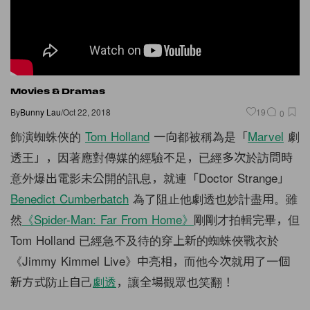
Movies & Dramas
By
Bunny Lau
/
Oct 22, 2018
19
0
飾演蜘蛛俠的
Tom Holland
一向都被稱為是「
Marvel
劇
透王」，因著應對傳媒的經驗不足，已經多次於訪問時
意外爆出電影未公開的訊息，就連「Doctor Strange」
Benedict Cumberbatch
為了阻止他劇透也妙計盡用。雖
然
《Spider-Man: Far From Home》
剛剛才拍輯完畢，但
Tom Holland 已經急不及待的穿上新的蜘蛛俠戰衣於
《Jimmy Kimmel Live》中亮相，而他今次就用了一個
新方式防止自己
劇透
，讓全場觀眾也笑翻！