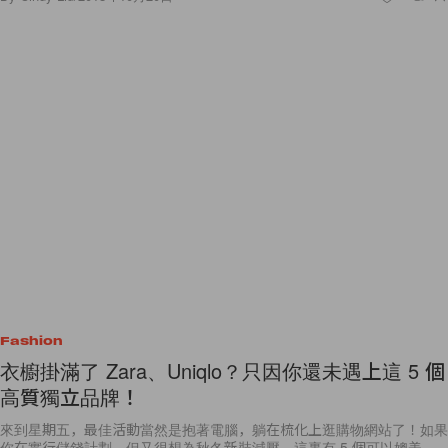
Fashion
衣櫥掛滿了 Zara、Uniqlo？只因你還未遇上這 5 個
高質獨立品牌！
來到星期五，最佳活動當然是抱著電腦，躺在梳化上逛購物網站了！如果
你在實行儲錢計劃，但又很想為秋冬新裝減壓，這裏有 5 個可以媲美