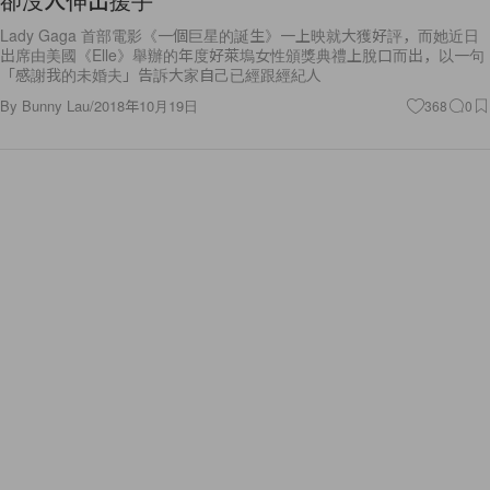
Lady Gaga 首部電影《一個巨星的誕生》一上映就大獲好評，而她近日
出席由美國《Elle》舉辦的年度好萊塢女性頒獎典禮上脫口而出，以一句
「感謝我的未婚夫」告訴大家自己已經跟經紀人
By
Bunny Lau
/
2018年10月19日
368
0