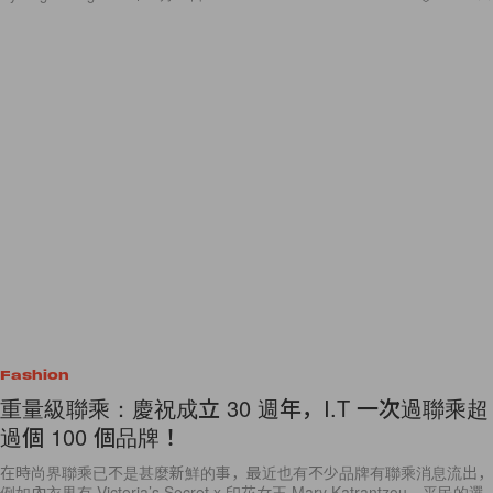
Fashion
重量級聯乘：慶祝成立 30 週年，I.T 一次過聯乘超
過個 100 個品牌！
在時尚界聯乘已不是甚麼新鮮的事，最近也有不少品牌有聯乘消息流出，
例如內衣界有 Victoria’s Secret x 印花女王 Mary Katrantzou，平民的選