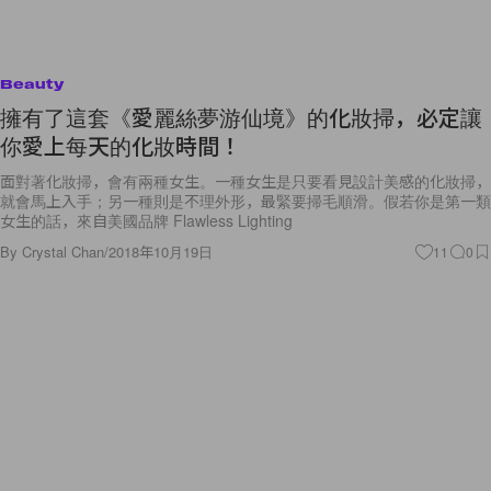
Beauty
擁有了這套《愛麗絲夢游仙境》的化妝掃，必定讓
你愛上每天的化妝時間！
面對著化妝掃，會有兩種女生。一種女生是只要看見設計美感的化妝掃，
就會馬上入手；另一種則是不理外形，最緊要掃毛順滑。假若你是第一類
女生的話，來自美國品牌 Flawless Lighting
By
Crystal Chan
/
2018年10月19日
11
0