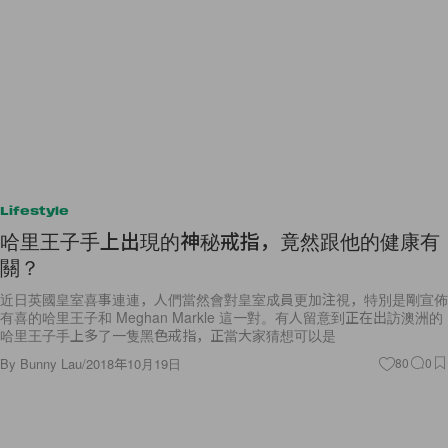
Lifestyle
哈里王子手上出現的神秘戒指，竟然跟他的健康有
關？
近日英國皇室喜事連連，人們當然會對皇室成員更加注視，特別是剛宣佈
有喜的哈里王子和 Meghan Markle 這一對。有人留意到正在出訪澳洲的
哈里王子手上多了一隻黑色戒指，正當大家猜想可以是
By
Bunny Lau
/
2018年10月19日
80
0