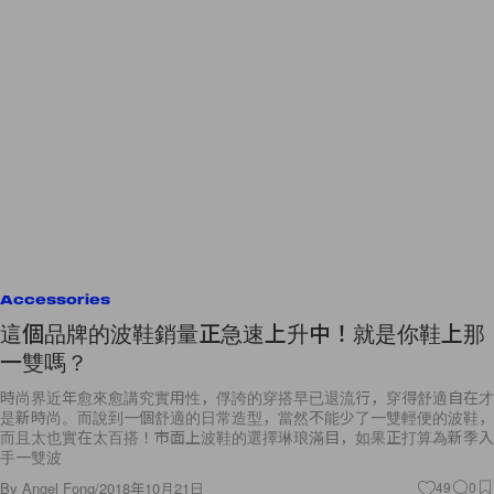
Accessories
這個品牌的波鞋銷量正急速上升中！就是你鞋上那
一雙嗎？
時尚界近年愈來愈講究實用性，俘誇的穿搭早已退流行，穿得舒適自在才
是新時尚。而說到一個舒適的日常造型，當然不能少了一雙輕便的波鞋，
而且太也實在太百搭！市面上波鞋的選擇琳琅滿目，如果正打算為新季入
手一雙波
By
Angel Fong
/
2018年10月21日
49
0