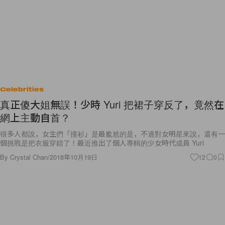
Celebrities
真正傻大姐無誤！少時 Yuri 把裙子穿反了，竟然在
網上主動自首？
很多人都說，女生們「撞衫」是最尷尬的是，不過對女明星來說，還有一
個挑戰是把衣服穿錯了！最近推出了個人專輯的少女時代成員 Yuri
By
Crystal Chan
/
2018年10月19日
12
0