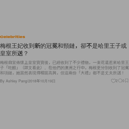
Celebrities
梅根王妃收到新的冠冕和頸鏈，卻不是哈里王子或
皇室所送？
梅根自宣佈懷上皇室寶寶後，已經收到了不少禮物，一束花還惹來哈里王
子「吃醋」（詳文看此）。在他們的澳洲之行中，梅根更分別收到了冠冕
和項鏈，她當然表現得相當高興，但這兩份「大禮」都不是丈夫所送！
By
Ashley Pang
/
2018年10月19日
2
0