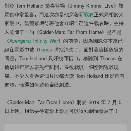
對於 Tom Holland 驚喜登場《Jimmy Kimmel Live》觀
眾也非常驚喜，而這次亦是他穿著新
戰衣
正式亮相於大
家眼中，當觀眾期待著他會介紹自己這件戰衣時，主持
人竟問了一句《Spider-Man: Far From Home》是不是
《
Avengers: Infinity War
》的前傳，因為蜘蛛俠本來已
經在電影中被
Thanos
彈指消失了，面對著這樣危險的
問題，Tom Holland 只好找個藉口，稱聽到 Thanos 在
搶劫銀行所以要先行離開，最後就以一個空翻逃離現
場。不少人看過這個片段都大讚 Tom Holland 比從前有
進步，懂得如何避免自己劇透。
《Spider-Man: Far From Home》將於 2019 年 7 月 5
日上映，相信要待電影上影才可以得知劇情發展了！