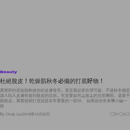
Beauty
杜絕脫皮！乾燥肌秋冬必備的打底好物！
其實好的底妝能夠使你的皮膚發亮，甚至看起來吹彈可破。不過秋冬總是
讓人陷入皮膚乾燥到脫皮的症狀，究竟要如何上妝上的完美無瑕，還要不
能脫皮，其實妝前打底就是非常重要的一部分。 如果說你有著像小編一
樣
By
Cindy Liu
/
2018年10月20日
31
0