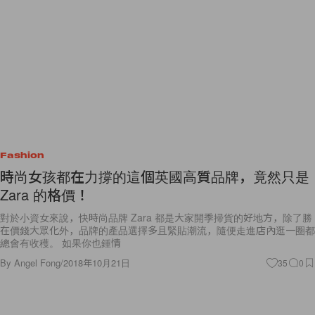
Fashion
時尚女孩都在力撐的這個英國高質品牌，竟然只是
Zara 的格價！
對於小資女來說，快時尚品牌 Zara 都是大家開季掃貨的好地方，除了勝
在價錢大眾化外，品牌的產品選擇多且緊貼潮流，隨便走進店內逛一圈都
總會有收穫。 如果你也鍾情
By
Angel Fong
/
2018年10月21日
35
0