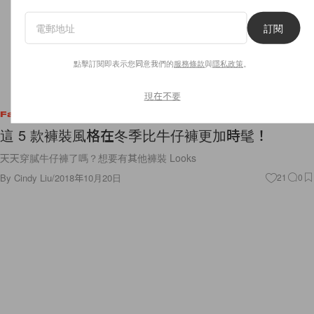
訂閱
點擊訂閱即表示您同意我們的
服務條款
與
隱私政策
。
現在不要
Fashion
這 5 款褲裝風格在冬季比牛仔褲更加時髦！
天天穿膩牛仔褲了嗎？想要有其他褲裝 Looks
By
Cindy Liu
/
2018年10月20日
21
0