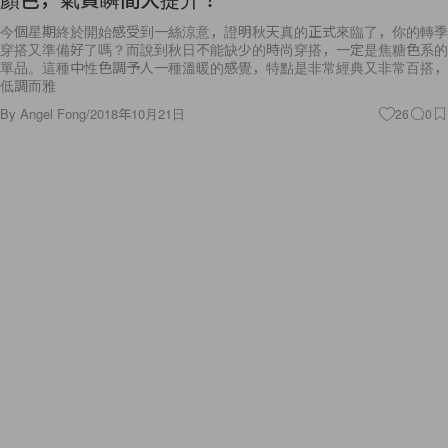
今個星期終於開始感受到一絲涼意，證明秋天真的正式來臨了，你的轉季
穿搭又準備好了嗎？而說到秋日不能缺少的時尚穿搭，一定是焦糖色系的
單品。這種中性色調予人一種溫暖的感覺，特點是非常經典又非常百搭，
低調而雅
By
Angel Fong
/
2018年10月21日
26
0