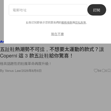
訂閱
點擊訂閱即表示您同意我們的
服務條款
與
隱私政策
。
現在不要
Accessories
五趾鞋熱潮勢不可擋，不想要太運動的款式？讓
Coperni 這 3 款五趾鞋給你驚喜！
極具話題性的鞋履革命再度升級！
By
Venus Law
/
2026年8月6日
94
0