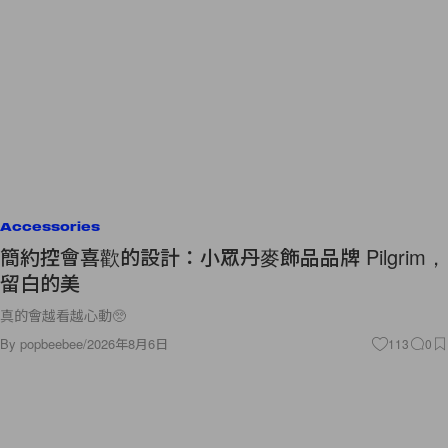
Accessories
簡約控會喜歡的設計：小眾丹麥飾品品牌 Pilgrim，
留白的美
真的會越看越心動🥺
By
popbeebee
/
2026年8月6日
113
0