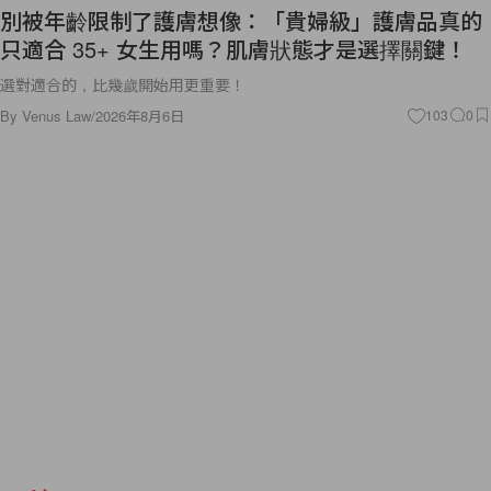
別被年齡限制了護膚想像：「貴婦級」護膚品真的
只適合 35+ 女生用嗎？肌膚狀態才是選擇關鍵！
選對適合的，比幾歲開始用更重要！
By
Venus Law
/
2026年8月6日
103
0