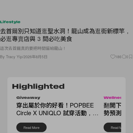
Lifestyle
去首爾別只知道逛聖水洞！龍山成為逛街新標竿，
必逛專賣店與 3 間必吃美食
這次去首爾真的要把時間留給龍山！
By
Tracy Yip
/
2026年8月5日
186
0
Highlighted
Giveaway
Wellness
穿出屬於你的好看！POPBEE
翻開下半年
Circle X UNIQLO 試穿活動，還
勢預測，
送你繭形褲
點
Read More
Read More