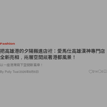
Fashion
把高雄港的夕陽搬進店裡：愛馬仕高雄漢神專門店
全新亮相，兩層空間藏著港都風景！
以一座港灣寫下空間新篇章！
By
Polly Tsai
/
2026年8月6日
214
0