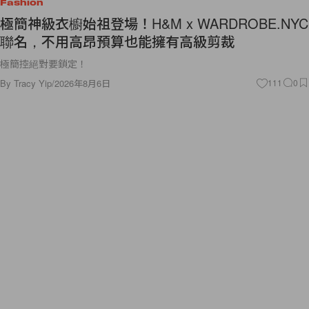
Fashion
極簡神級衣櫥始祖登場！H&M x WARDROBE.NYC
聯名，不用高昂預算也能擁有高級剪裁
極簡控絕對要鎖定！
By
Tracy Yip
/
2026年8月6日
111
0