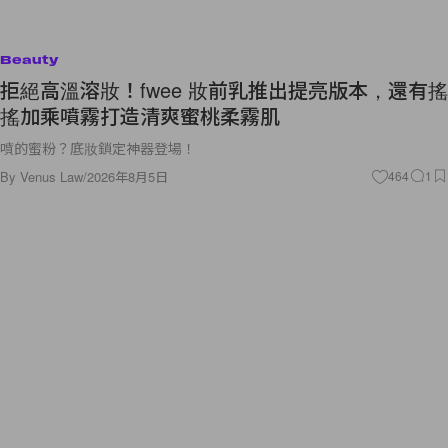
Beauty
拒絕高溫溶妝！fwee 妝前乳推出提亮版本，還有搖
搖加乘噴霧打造清爽蜜桃柔霧肌
噴的蜜粉？底妝鎖定神器登場！
By
Venus Law
/
2026年8月5日
464
1