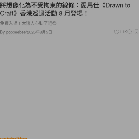
將想像化為不受拘束的線條：愛馬仕《Drawn to
Craft》香港巡迴活動 8 月登場！
免費入場！太讓人心動了吧😍
By
popbeebee
/
2026年8月5日
1.1K
1
Celebrities