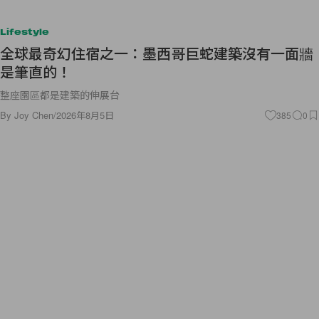
Lifestyle
全球最奇幻住宿之一：墨西哥巨蛇建築沒有一面牆
是筆直的！
整座園區都是建築的伸展台
By
Joy Chen
/
2026年8月5日
385
0