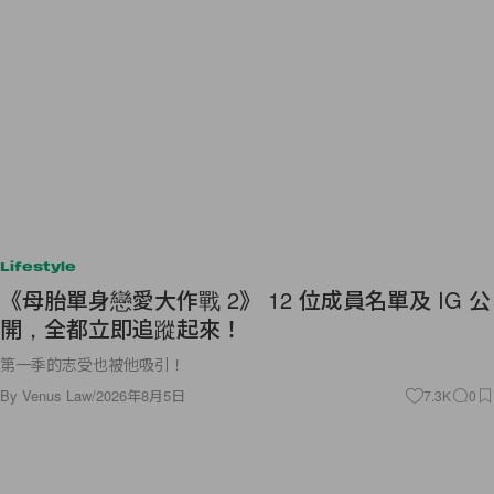
Lifestyle
《母胎單身戀愛大作戰 2》 12 位成員名單及 IG 公
開，全都立即追蹤起來！
第一季的志受也被他吸引！
By
Venus Law
/
2026年8月5日
7.3K
0