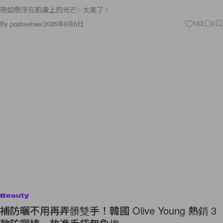
宛如懸浮在肌膚上的光芒✨太美了！
By
popbeebee
/
2026年8月6日
153
0
Beauty
補防曬不用再弄髒雙手！韓國 Olive Young 熱銷 3