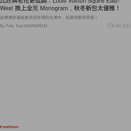
比經典老花更低調：Louis Vuitton Squire East-
West 換上全黑 Monogram，秋冬新包太優雅！
品牌標誌被藏進若隱若現的光澤中，低調得更有質感！
By
Polly Tsai
/
2026年8月5日
2.1K
0
Fashion