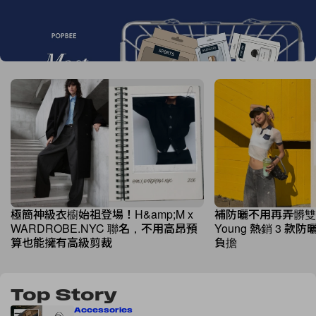
Most Hearted Awards 2026 結果揭曉！10
大時尚、美妝潮流代表誕生
極簡神級衣櫥始祖登場！H&amp;M x
補防曬不用再弄髒雙手！
WARDROBE.NYC 聯名，不用高昂預
Young 熱銷 3 
算也能擁有高級剪裁
負擔
Top Story
Accessories