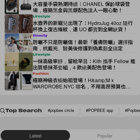
大容量手袋熱潮持續：CHANEL 保齡球袋登
場，極簡黑金與黑銀配色讓人一眼心動！
Lifestyle
水壺界的新寵兒出現了：HydroJug 40oz 隨行
杯換上復古條紋，連 UO 都賣到全網缺貨！
Beauty
防曬不只是防曬傷！最新「養膚防曬」選擇指
南，抗藍光、醫美後修護到偽素顏全搞定
Lifestyle
一抹高級寧靜，留給早晨：Kith 攜手 Fellow 推
出質感抹茶套組，4 款絕美配色登場！
Fashion
極簡神級衣櫥始祖登場！H&amp;M x
WARDROBE.NYC 聯名，不用高昂預算也能
擁有高級剪裁
#popbee circle
#POPBEE app
#Popbe
Top Search
Latest
Popular