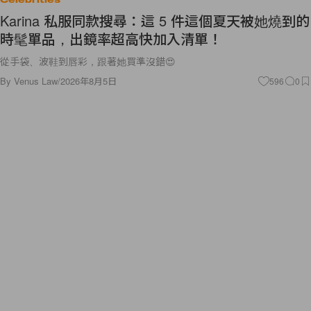
Karina 私服同款搜尋：這 5 件這個夏天被她燒到的
時髦單品，出鏡率超高快加入清單！
從手袋、波鞋到唇彩，跟著她買準沒錯😍
By
Venus Law
/
2026年8月5日
596
0