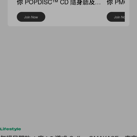
你 POPDISC™ CD 隨身聽及
你 PMQ
I’M Fine AURA 菲林相機
Join Now
Join Now
Lifestyle