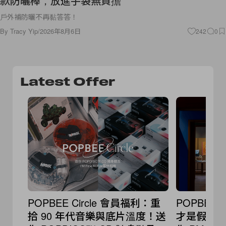
款防曬棒，放進手袋無負擔
戶外補防曬不再黏答答！
By
Tracy Yip
/
2026年8月6日
242
0
Latest Offer
POPBEE Circle 會員福利：重
POPBEE 
拾 90 年代音樂與底片溫度！送
才是假期的