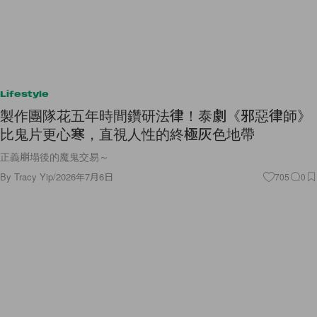
Lifestyle
製作團隊花五年時間鑽研法律！泰劇《邪惡律師》
比鬼片更心寒，直視人性的終極灰色地帶
正義崩塌後的魔鬼交易～
By
Tracy Yip
/
2026年7月6日
705
0