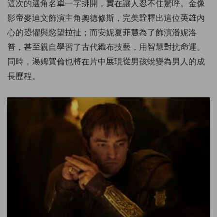
這次的選角名單一字排開，實在讓人忍不住驚呼。金像
影帝麥迪文飾演主角奧德修斯，完美詮釋出這位英雄內
心的恐懼與慾望拉扯；而安妮夏菲慧為了飾演潘妮洛
普，甚至親自學習了古代織布技藝，用智慧對抗命運。
同時，湯姆賀倫也將在片中展現從男孩蛻變為男人的成
長歷程。