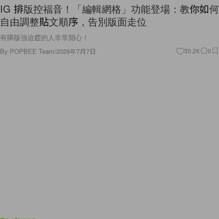
IG 排版控福音！「編輯網格」功能登場：教你如何
自由調整貼文順序，告別版面走位
有排版強迫症的人非常開心！
By
POPBEE Team
/
2026年7月7日
30.2K
0