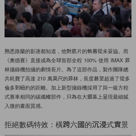
熟悉路蘭的影迷都知道，他對底片的執著從未妥協。而
《奧德賽》直接成為全球首部全程 100% 使用 IMAX 菲
林攝錄機拍攝的劇情長片。為了這部作品，製作團隊總
共耗費了高達 210 萬英尺的菲林，長度甚至超過了從多
倫多到紐約的距離。加上新型攝錄機採用了與一級方程
式賽車相同的碳纖維部件，只為在大銀幕上呈現最細膩
入微的畫面質感。
拒絕數碼特效：橫跨六國的沉浸式實景