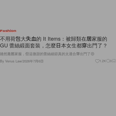
Fashion
不用荷包大失血的 It Items：被歸類在居家服的
GU 蕾絲緞面套裝，怎麼日本女生都穿出門了？
雖然是居家服，但這微甜的蕾絲細節真的太適合穿出門了😍
By
Venus Law
/
2026年7月6日
1.2K
0