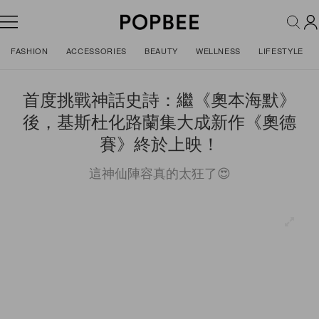
FASHION
ACCESSORIES
BEAUTY
WELLNESS
LIFESTYLE
首度挑戰神話史詩：繼《奧本海默》
後，基斯杜化路蘭集大成新作《奧德
賽》終於上映！
這神仙陣容真的太狂了😍