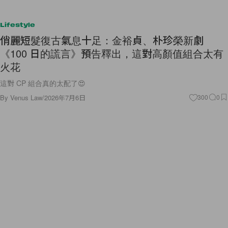
Lifestyle
俏麗短髮復古氣息十足：金裕貞、朴珍榮新劇
《100 日的謊言》預告釋出，這對高顏值組合太有
火花
這對 CP 組合真的太配了😍
By
Venus Law
/
2026年7月6日
300
0