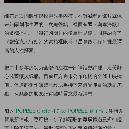
細看這次的製作規模與故事內核，不難發現這部片就像
是路蘭創作生涯的一次總盤點。裡面有著《奧本海默》
的道德掙扎、《潛行凶間》的多層世界感，同時融合了
《鄧寇克大行動》的實拍極限與《星際啟示錄》裡最深
層的人性探索。
把二十多年的功力全部傾注在一部神話史詩裡，這份野
心確實讓人佩服。目前官方尚未公布確切的全球上映檔
期，但這部鉅作無疑已經成為接下來最受矚目的話題焦
點，有興趣的朋友記得隨時留意最新消息。
加入
POPBEE Circle
和
訂閱 POPBEE 電子報
，即時閱
覽最新情報，更可快一步了解精彩的尊享禮遇及折扣優
惠！除了這篇外，最近還有以下的報導值得你留意：