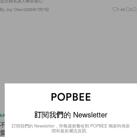
這次聯名讓人眼冒愛心
By
Joy Chen
/
2026年7月7日
1.4K
0
訂閱我們的 Newsletter
Lifestyle
不斷更新｜2026 中秋禮盒推薦：從精品月餅到可
訂閱我們的 Newsletter，你每週都會收到 POPBEE 獨家時尚新
聞和最新潮流資訊。
愛聯名，送禮清單先收藏！