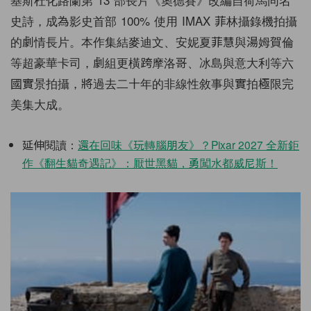
史詩，成為影史首部 100% 使用 IMAX 菲林攝錄機拍攝
的劇情長片。本作集結麥迪文、安妮夏菲慧與湯姆賀倫
等超豪華卡司，劇組更橫跨摩洛哥、冰島與意大利等六
國實景拍攝，將過去二十年的非線性敘事與實拍極限完
美集大成。
延伸閱讀：
還在回味《玩轉腦朋友》？Pixar 2027 全新鉅
作《翻生貓奇遇記》：厭世黑貓，勇闖水都威尼斯！