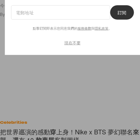
今年中秋想送得更有品味？就看這篇！
訂閱
By
Polly Tsai
/
2026年7月7日
2.6K
0
點擊訂閱即表示您同意我們的
服務條款
與
隱私政策
。
現在不要
Celebrities
把世界巡演的感動穿上身！Nike x BTS 夢幻聯名來
襲，還有 10 款專屬客製圖樣