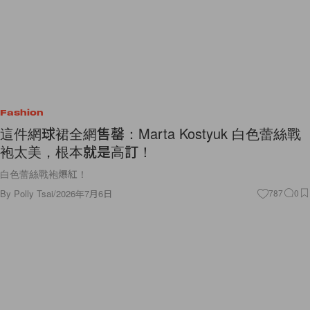
Fashion
這件網球裙全網售罄：Marta Kostyuk 白色蕾絲戰
袍太美，根本就是高訂！
白色蕾絲戰袍爆紅！
By
Polly Tsai
/
2026年7月6日
787
0