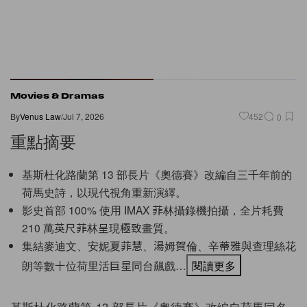
Movies & Dramas
By
Venus Law
/
Jul 7, 2026
452
0
重點摘要
基斯杜化路蘭第 13 部長片《奧德賽》改編自三千年前的
荷馬史詩，以現代視角重新演繹。
影史首部 100% 使用 IMAX 菲林攝錄機拍攝，全片耗費
210 萬英尺菲林呈現極致畫質。
集結麥迪文、安妮夏菲慧、湯姆賀倫、辛蒂雅與查理絲花
朗等數十位荷里活巨星同台飆戲…
閱讀更多
基斯杜化路蘭第 13 部長片《奧德賽》改編自荷馬同名