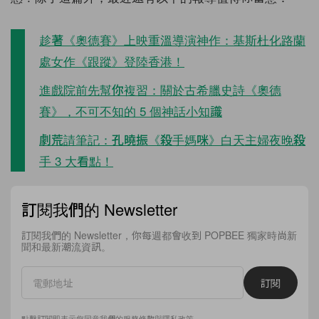
趁著《奧德賽》上映重溫導演神作：基斯杜化路蘭
處女作《跟蹤》登陸香港！
進戲院前先幫你複習：關於古希臘史詩《奧德
賽》，不可不知的 5 個神話小知識
劇荒請筆記：孔曉振《殺手媽咪》白天主婦夜晚殺
手 3 大看點！
訂閱我們的 Newsletter
訂閱我們的 Newsletter，你每週都會收到 POPBEE 獨家時尚新
聞和最新潮流資訊。
訂閱
點擊訂閱即表示您同意我們的
服務條款
與
隱私政策
。