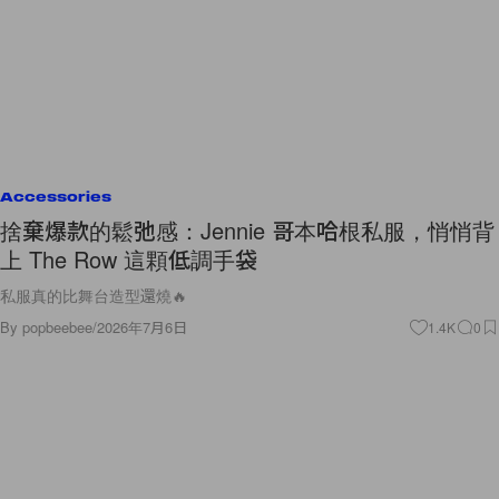
Accessories
捨棄爆款的鬆弛感：Jennie 哥本哈根私服，悄悄背
上 The Row 這顆低調手袋
私服真的比舞台造型還燒🔥
By
popbeebee
/
2026年7月6日
1.4K
0