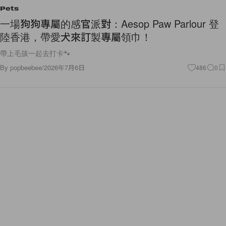
Pets
一場狗狗專屬的感官派對：Aesop Paw Parlour 登
陸香港，帶愛犬來訂製專屬領巾！
帶上毛孩一起去打卡🐾
By
popbeebee
/
2026年7月6日
486
0