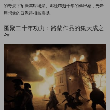
的奇景下拍攝冥府場景。那種跨越千年的孤寂感，光是
用想像的就覺得相當震撼。
匯聚二十年功力：路蘭作品的集大成之
作