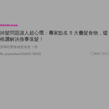
Wellness
掉髮問題讓人超心慌：專家點名 5 大養髮食物，從
根源解決換季落髮！
原來吃對食物更有效！😍
By
popbeebee
/
2026年7月6日
892
0