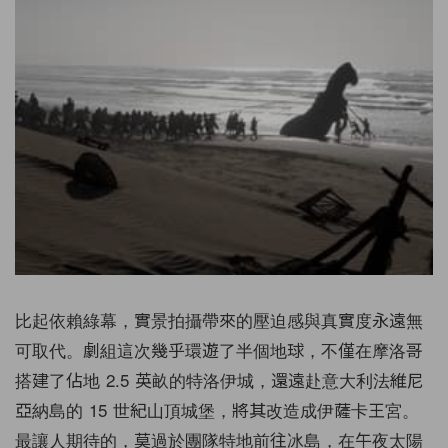
比起依賴綠幕，實景拍攝帶來的壓迫感與真實度永遠無
可取代。劇組這次幾乎環遊了半個地球，不僅在摩洛哥
搭建了佔地 2.5 英畝的特洛伊城，還遠赴意大利法維尼
亞納島的 15 世紀山頂城堡，將其改造成伊薩卡王宮。
最讓人期待的，莫過於團隊特地前往冰島，在午夜太陽