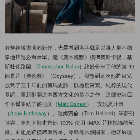
有些神級導演的新作，光是看到名字就足以讓人毫不猶
豫地排進必看清單。繼《奧本海默》橫掃奧斯卡後，基
斯杜化路蘭（
Christopher Nolan
）終於帶來了他的第 13
部長片《奧德賽》（Odyssey）。沒想到這次他將目光
放到了三千年前的荷馬史詩，以極度寫實、純粹的現代
基調，重新翻開這本西方文化的奠基之作。這部史詩巨
作不僅集結了麥迪文（
Matt Damon
）、安妮夏菲慧
（
Anne Hathaway
）、湯姆賀倫（Tom Holland）等夢幻
陣容，更創下影史首部 100% 使用 IMAX 菲林拍攝的紀
錄。劇組足跡橫跨摩洛哥、冰島等六個國家，徹底展現