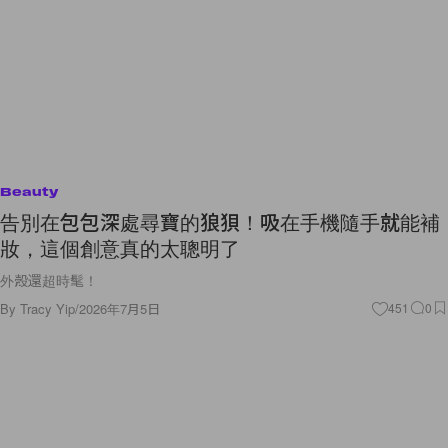
Beauty
告別在包包深處尋寶的狼狽！吸在手機隨手就能補
妝，這個創意真的太聰明了
外殼還超時髦！
By
Tracy Yip
/
2026年7月5日
451
0