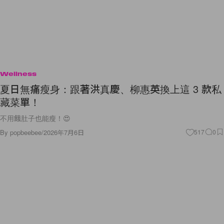
Wellness
夏日無痛瘦身：跟著洪真慶、柳惠英換上這 3 款私
藏菜單！
不用餓肚子也能瘦！😍
By
popbeebee
/
2026年7月6日
517
0