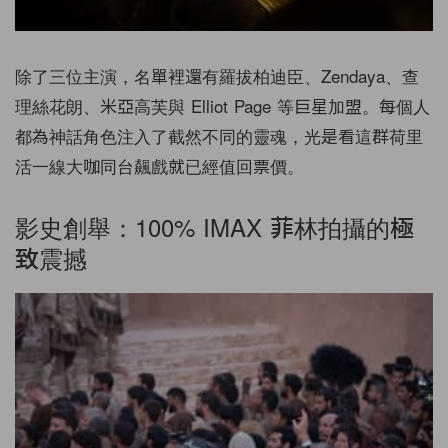
除了三位主演，名單裡還有羅拔柏迪臣、Zendaya、查
理絲花朗、米亞高芙與 Elliot Page 等巨星加盟。每個人
都為神話角色注入了截然不同的靈魂，光是看這群荷里
活一線大咖同台飆戲就已經值回票價。
影史創舉：100% IMAX 菲林拍攝的極
致震撼