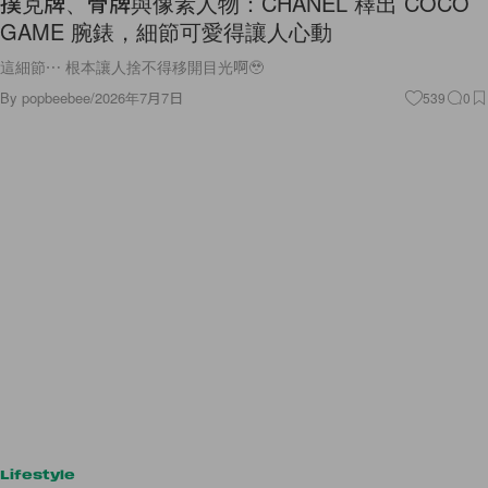
撲克牌、骨牌與像素人物：CHANEL 釋出 COCO
GAME 腕錶，細節可愛得讓人心動
這細節⋯ 根本讓人捨不得移開目光啊🥹
By
popbeebee
/
2026年7月7日
539
0
Lifestyle