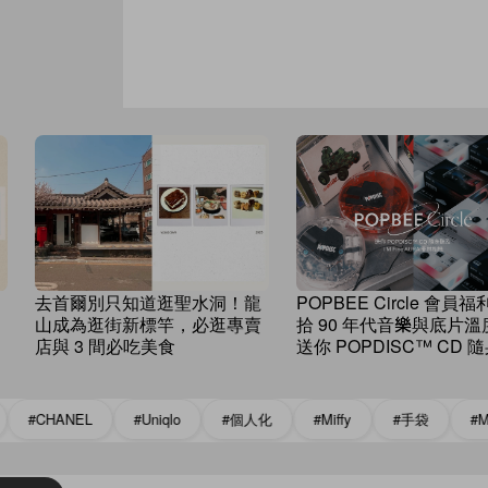
去首爾別只知道逛聖水洞！龍
POPBEE Circle 會員
山成為逛街新標竿，必逛專賣
拾 90 年代音樂與底片溫
店與 3 間必吃美食
送你 POPDISC™ CD 
及 I’M Fine AURA 菲林
HANEL
#Uniqlo
#個人化
#Miffy
#手袋
#MUJI