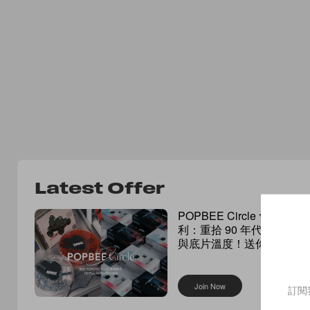
Latest Offer
POPBEE Circle 會員福
利：重拾 90 年代音樂
與底片溫度！送你
POPDISC™ CD 隨身
聽及 I’M Fine AURA 菲
林相機
Join Now
訂閱