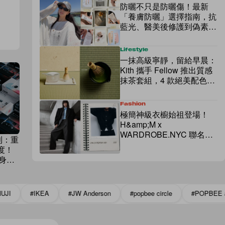
防曬不只是防曬傷！最新
「養膚防曬」選擇指南，抗
藍光、醫美後修護到偽素顏
全搞定
Lifestyle
一抹高級寧靜，留給早晨：
Kith 攜手 Fellow 推出質感
抹茶套組，4 款絕美配色登
場！
Fashion
極簡神級衣櫥始祖登場！
H&amp;M x
WARDROBE.NYC 聯名，
福利：重
不用高昂預算也能擁有高級
度！
剪裁
隨身聽
相機
#IKEA
#JW Anderson
#popbee circle
#POPBEE app