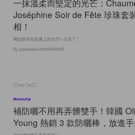
一抹溫柔而堅定的光芒：Chaume
Joséphine Soir de Fête 珍
相！
宛如懸浮在肌膚上的光芒✨太美了！
By
popbeebee
/
2026年8月6日
181
0
Beauty
補防曬不用再弄髒雙手！韓國 Oli
Young 熱銷 3 款防曬棒，放進
戶外補防曬不再黏答答！