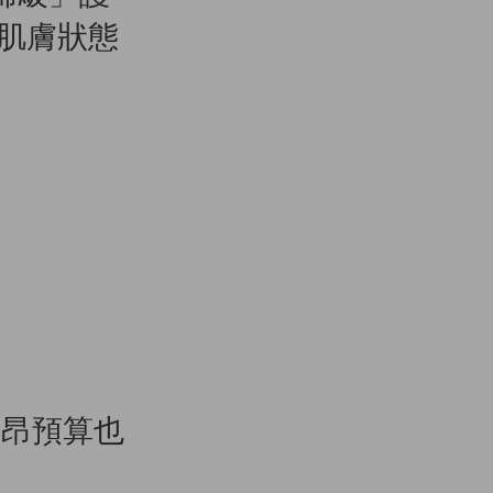
？肌膚狀態
用高昂預算也