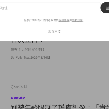
Lifestyle
每場只開放 4 席：5 道式 Coffee
點擊訂閱即表示您同意我們的
服務條款
與
隱私政策
。
OMAKASE，東京預約制咖啡名店 L
現在不要
首次登台！
僅有 4 天的限定企劃！
By
Polly Tsai
/
2026年8月6日
90
0
Beauty
別被年齡限制了護膚想像：「貴