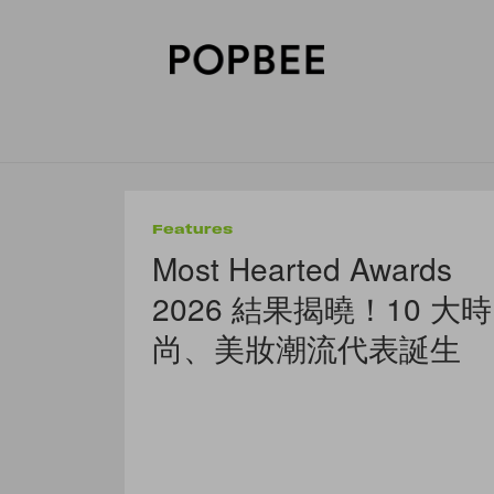
SORIES
BEAUTY
WELLNESS
LIFESTYLE
CELEBRITIES
V
Features
Most Hearted Awards
2026 結果揭曉！10 大時
尚、美妝潮流代表誕生