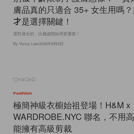
膚品真的只適合 35+ 女生用嗎
才是選擇關鍵！
選對適合的，比幾歲開始用更重要！
By
Venus Law
/
2026年8月6日
113
0
Fashion
極簡神級衣櫥始祖登場！H&M x
WARDROBE.NYC 聯名，不
能擁有高級剪裁