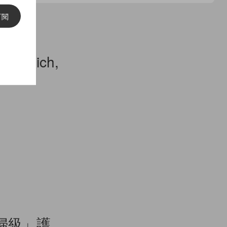
訂閱
onich,
婦級」護