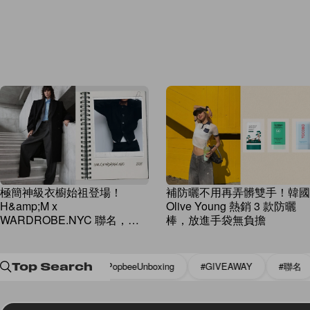
極簡神級衣櫥始祖登場！
補防曬不用再弄髒雙手！韓國
H&amp;M x
Olive Young 熱銷 3 款防曬
WARDROBE.NYC 聯名，不
棒，放進手袋無負擔
用高昂預算也能擁有高級剪裁
PBEE app
#PopbeeUnboxing
#GIVEAWAY
#聯名
#C
Top Search