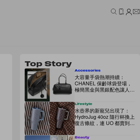
IDEO
CAMPAIGN
Top Story
Accessories
大容量手袋熱潮持續：
CHANEL 保齡球袋登場，
極簡黑金與黑銀配色讓人一
眼心動！
Lifestyle
水壺界的新寵兒出現了：
HydroJug 40oz 隨行杯換上
復古條紋，連 UO 都賣到全
網缺貨！
Beauty