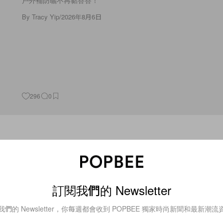
By
Tracy Yip
/
2026年8月6日
296
0
POPBEE Circle 會員福
利：這才是假期的正確
打開方式 ！送你 PMQ
雙館「一日門票」
訂閱我們的 Newsletter
Join Now
我們的 Newsletter，你每週都會收到 POPBEE 獨家時尚新聞和最新潮流