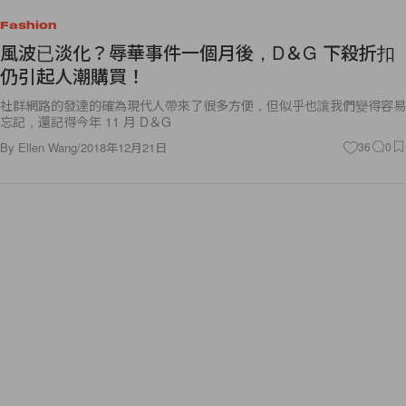
Fashion
風波已淡化？辱華事件一個月後，D＆G 下殺折扣
仍引起人潮購買！
社群網路的發達的確為現代人帶來了很多方便，但似乎也讓我們變得容易
忘記，還記得今年 11 月 D＆G
By
Ellen Wang
/
2018年12月21日
36
0