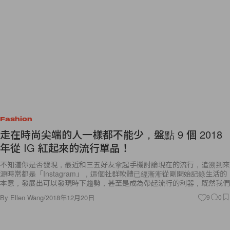
Fashion
走在時尚尖端的人一樣都不能少，盤點 9 個 2018
年從 IG 紅起來的流行單品！
不知道你是否發現，最近和三五好友拿起手機討論現在的流行，追溯到來
源時常都是「Instagram」，這個社群軟體已經漸漸從剛開始記錄生活的
本意，發展出可以發現時下趨勢，甚至是成為帶起流行的利器，既然我們
By
Ellen Wang
/
2018年12月20日
9
0