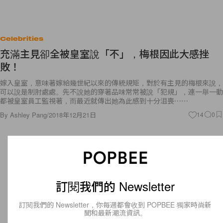
Celebrities
充滿主見卻全被皇室說「不」，梅根因此大感挫
敗！
嫁入皇室，意味著嫁給幾世紀以來的傳統規矩，對於有主見的梅根來說，
可以說是制肘處處。先不說她的穿著品味常常被說「犯規」，連一舉一動
都被皇室員工監視著，而最近就傳出她為此感到十分沮喪⋯⋯
By
Ashley Pang
/
2018年12月21日
14
0
訂閱我們的 Newsletter
訂閱我們的 Newsletter，你每週都會收到 POPBEE 獨家時尚新
聞和最新潮流資訊。