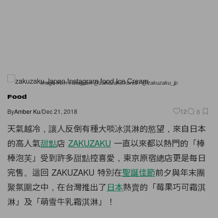
Image from Instagram @zakuzaku.korea / @zakuzaku_jp
Food
By
Amber Ku
/
Dec 21, 2018
12
0
天氣越冷，讓人反倒有種大啖冰淇淋的慾望，來自日本
的高人氣
甜點
店
ZAKUZAKU
一直以來都以熱門的「棒
棒泡芙」受到許多甜點控喜愛，東京原宿總店更是每日
完售。這回 ZAKUZAKU 特別在
聖誕佳節
前夕與年末團
聚氛圍之中，在台灣推出了
日本
熱賣的「莓果巧可霜淇
淋」及「萌雪牛乳霜淇淋」！