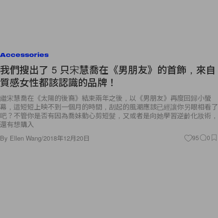
Accessories
我們搜出了 5 只宋慧喬在《男朋友》的首飾，來自
質感女性都該認識的品牌！
繼宋慧喬在《太陽的後裔》結束兩年之後，以《男朋友》再度回歸小螢
幕，這短短上映不到一個月的時間，刮起的風潮應該已經讓你另眼相看了
吧？不管你是否有因為喬妹動心剪短髮，又或者是向她學習逆齡化妝術，
還有想購入
By
Ellen Wang
/
2018年12月20日
95
0