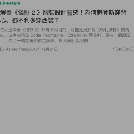
Lifestyle
解畫《怪獸 2 》服裝設計靈感！為何魁登斯穿背
心、鄧不利多穿西裝？
每人進場看《怪獸 2》都有不同目的，可能是出於對《哈利波特》的情
結，或者被演員 Eddie Redmayne、Ezra Miller 等吸引，還有一個原因
——為了一睹完美的復古服裝。負責設計戲服的
By
Ashley Pang
/
2018年12月21日
48
0