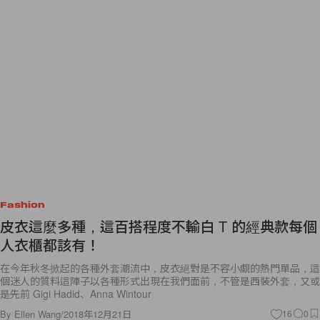
Fashion
皮衣這麼多種，這百搭程度不輸白 T 的經典款每個
人衣櫃都該有！
在今年秋冬掀起的各種外套潮流中，皮衣絕對是不容小覷的熱門單品，這
個迷人的質料這陣子以各種形式出現在我們面前，不管是西裝外套，又或
是先前 Gigi Hadid、Anna Wintour
By
Ellen Wang
/
2018年12月21日
16
0