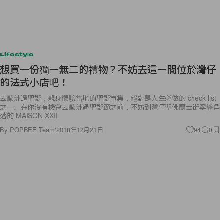
Lifestyle
想買一份獨一無二的禮物？不妨去這一間位於灣仔
的法式小店吧！
去歐洲過聖誕，親身體驗當地的聖誕市集，絕對是人生必做的 check list
之一。在你沒有機會去歐洲過聖誕節之前，不妨到灣仔聖佛蘭士街寧靜角
落的 MAISON XXII
By
POPBEE Team
/
2018年12月21日
94
0