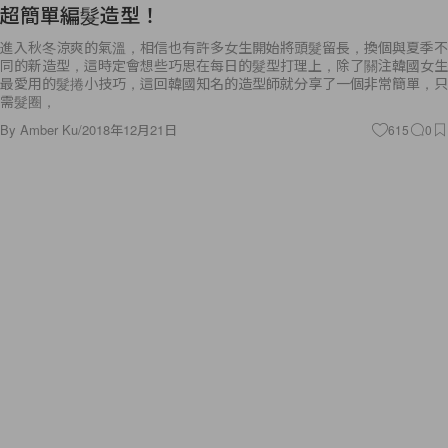
超簡單編髮造型！
進入秋冬涼爽的氣溫，相信也有許多女生開始將頭髮留長，換個與夏季不
同的新造型，這時定會想些巧思在每日的髮型打理上，除了關注韓國女生
最愛用的髮捲小技巧，這回韓國知名的造型師就分享了一個非常簡單，只
需髮圈，
By
Amber Ku
/
2018年12月21日
615
0