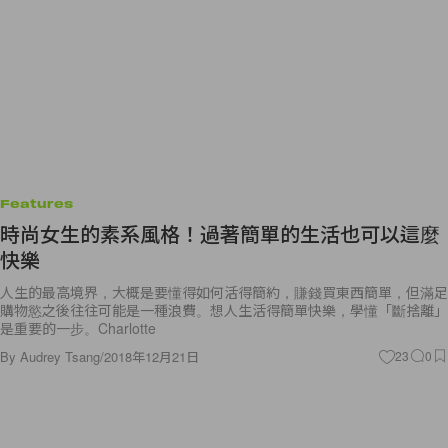
Features
時尚女生的素系風格！過著簡單的生活也可以這麼
快樂
人生的最高境界，大概是要懂得如何活得簡約，賺錢買東西簡單，但滿足
購物慾之後往往可能是一種浪費。想人生活得簡單快樂，學懂「斷捨離」
是重要的一步。Charlotte
By
Audrey Tsang
/
2018年12月21日
23
0