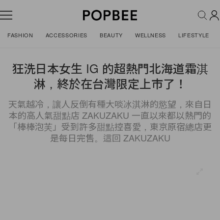
FASHION
ACCESSORIES
BEAUTY
WELLNESS
LIFESTYLE
狂洗日本女生 IG 的超熱門北海道霜淇
淋，終於在台灣限定上市了！
天氣越冷，讓人反倒有種大啖冰淇淋的慾望，來自日
本的高人氣甜點店 ZAKUZAKU 一直以來都以熱門的
「棒棒泡芙」受到許多甜點控喜愛，東京原宿總店更
是每日完售。這回 ZAKUZAKU