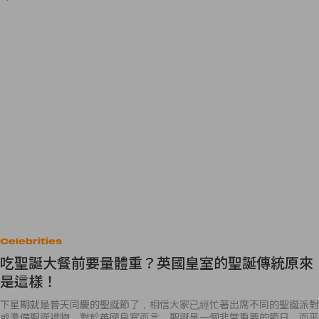
Celebrities
吃聖誕大餐前要量體重？英國皇室的聖誕傳統原來
是這樣！
下星期就是普天同慶的聖誕節了，相信大家已經忙著出席不同的聖誕派對
或準備聖誕禮物。對於英國皇室而言，聖誕是一個非常重要的節日，而平