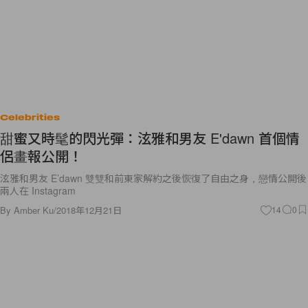
Celebrities
甜蜜又時髦的閃光彈：泫雅和男友 E'dawn 首個情
侶畫報公開！
泫雅和男友 E’dawn 雙雙和前東家解約之後恢復了自由之身，戀情公開後
兩人在 Instagram
By
Amber Ku
/
2018年12月21日
14
0