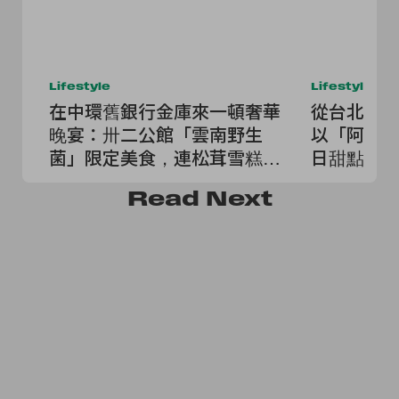
Lifestyle
Lifestyle
在中環舊銀行金庫來一頓奢華
從台北到
晚宴：卅二公館「雲南野生
以「阿里
菌」限定美食，連松茸雪糕都
日甜點快
令人驚豔！
Read
Next