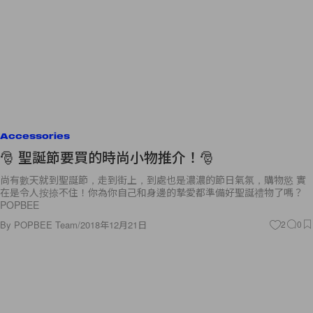
Accessories
🎅 聖誕節要買的時尚小物推介！🎅
尚有數天就到聖誕節，走到街上，到處也是濃濃的節日氣氛，購物慾 實
在是令人按捺不住！你為你自己和身邊的摯愛都準備好聖誕禮物了嗎？
POPBEE
By
POPBEE Team
/
2018年12月21日
2
0