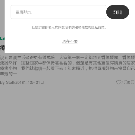
訂閱
點擊訂閱即表示您同意我們的
服務條款
與
隱私政策
。
Lifestyle
現在不要
療癒居家小物，別再只會買香氛蠟燭啦！
說到要讓生活過得更有儀式感，大家第一個一定都想到香氛蠟燭。香氛蠟
燭雖然好，讓整個家中都保持著香香的，但還是有其他更值得購買的居家
療癒小物，我們就繼續一起看下去！年末將近，執得買項好物來犒賞自己
辛勞的一
By
Staff
/
2018年12月21日
7
0