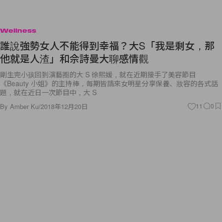
Wellness
誰說強勢女人不能得到幸福？大S「我是剩女，那
他就是人渣」和佘詩曼大聊感情觀
剛生完小孩回到演藝圈的大 S 徐熙媛，就在近期接手了美容節目
《Beauty 小姐》的主持棒，每期皆請來女明星分享保養、妝容的各式話
題，就在近日一次節目中，大 S
By
Amber Ku
/
2018年12月20日
11
0