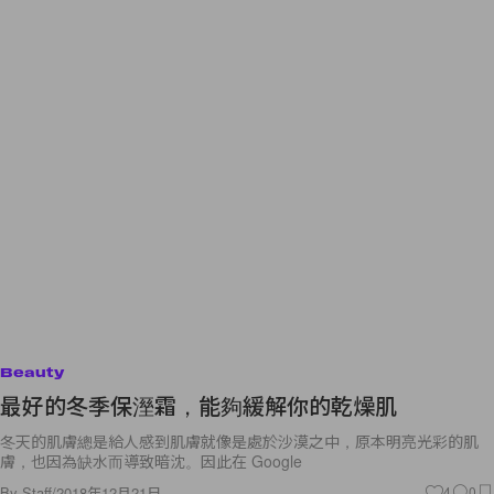
Beauty
最好的冬季保溼霜，能夠緩解你的乾燥肌
冬天的肌膚總是給人感到肌膚就像是處於沙漠之中，原本明亮光彩的肌
膚，也因為缺水而導致暗沈。因此在 Google
By
Staff
/
2018年12月21日
4
0