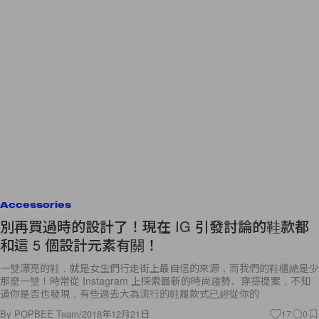
Accessories
別再買過時的設計了！現在 IG 引發討論的鞋款都
和這 5 個設計元素有關！
一雙漂亮的鞋，就是女生們行走街上最自信的來源，而我們的鞋櫃總是少
那麼一雙！時常從 Instagram 上探索最新的時尚趨勢、穿搭提案，不知
道你是否也發現，有些過去大為流行的鞋履款式已經從你的
By
POPBEE Team
/
2018年12月21日
17
0