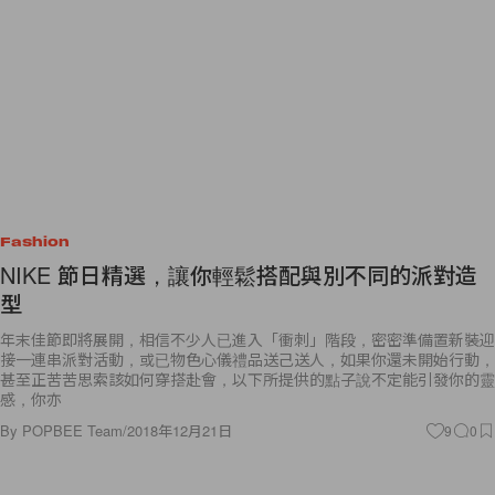
Fashion
NIKE 節日精選，讓你輕鬆搭配與別不同的派對造
型
年末佳節即將展開，相信不少人已進入「衝刺」階段，密密準備置新裝迎
接一連串派對活動，或已物色心儀禮品送己送人，如果你還未開始行動，
甚至正苦苦思索該如何穿搭赴會，以下所提供的點子說不定能引發你的靈
感，你亦
By
POPBEE Team
/
2018年12月21日
9
0