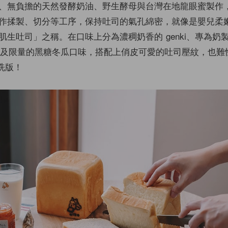
、無負擔的天然發酵奶油、野生酵母與台灣在地龍眼蜜製作
作揉製、切分等工序，保持吐司的氣孔綿密，就像是嬰兒柔
肌生吐司」之稱。在口味上分為濃稠奶香的 genki、專為奶
o、以及限量的黑糖冬瓜口味，搭配上俏皮可愛的吐司壓紋，也難
速洗版！