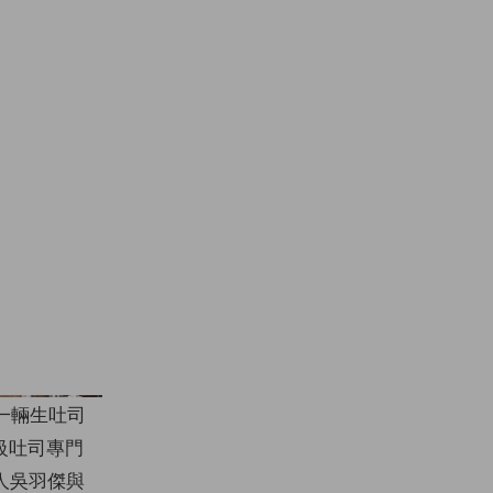
的一輛生吐司
級吐司專門
人吳羽傑與