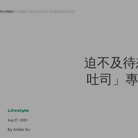
POPBEE
POPBEE CIRCLE
CITY GUIDE
POPCAST
FASHION
ACCES
迫不及待
吐司」專門
Lifestyle
Aug 27, 2020
By
Amber Ku