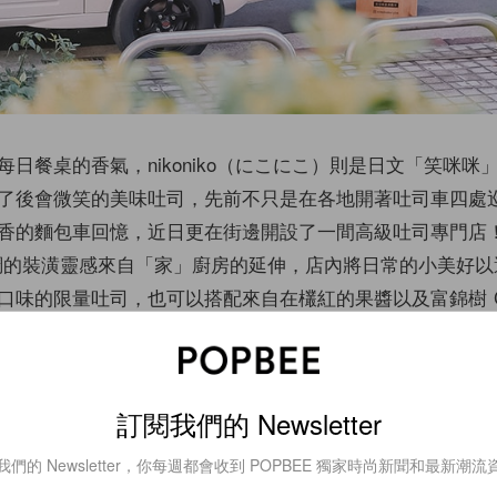
日餐桌的香氣，nikoniko（にこにこ）則是日文「笑咪咪
了後會微笑的美味吐司，先前不只是在各地開著吐司車四處
香的麵包車回憶，近日更在街邊開設了一間高級吐司專門店！n
暖木質調的裝潢靈感來自「家」廚房的延伸，店內將日常的小美好
口味的限量吐司，也可以搭配來自在欉紅的果醬以及富錦樹 Ca
起帶走。
訂閱我們的 Newsletter
我們的 Newsletter，你每週都會收到 POPBEE 獨家時尚新聞和最新潮流