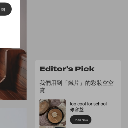
訂閱
Editor's Pick
我們用到「鐵片」的彩妝空空
賞
too cool for school
修容盤
Read Now