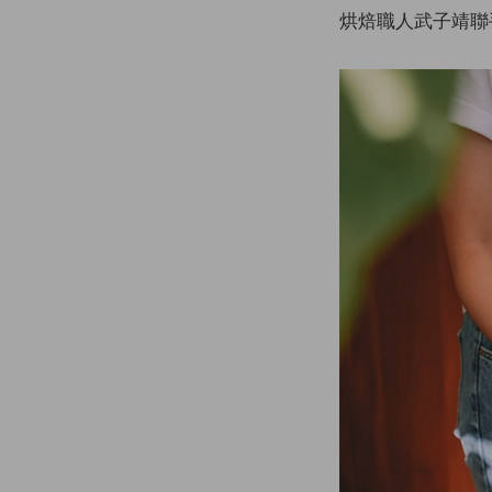
烘焙職人武子靖聯手