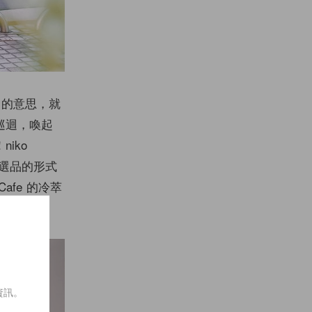
」的意思，就
巡迴，喚起
iko
以選品的形式
fe 的冷萃
資訊。