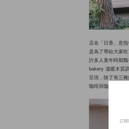
店名「日香」意指每
是為了帶給大家吃
許多人童年時期飄
bakery 溫
呈現，除了有三種
咖啡與咖啡歐蕾一
訂閱