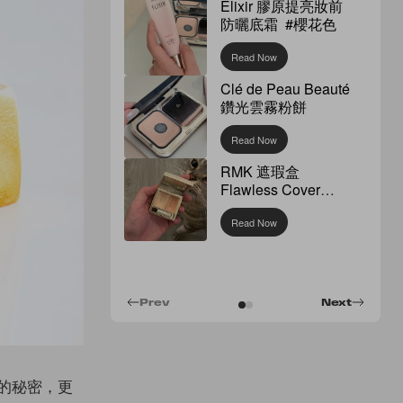
Elixir 膠原提亮妝前
防曬底霜 #櫻花色
Read Now
Clé de Peau Beauté
鑽光雲霧粉餅
Read Now
RMK 遮瑕盒
Flawless Cover
Concealer
Read Now
Prev
Next
味的秘密，更