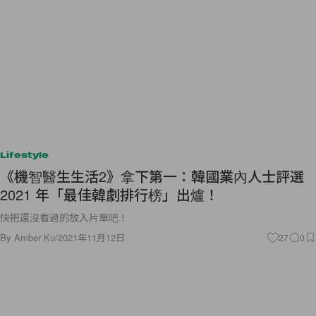
Lifestyle
《機智醫生生活2》拿下第一：韓國業內人士評選
2021 年「最佳韓劇排行榜」出爐！
快把還沒看過的放入片單吧！
By
Amber Ku
/
2021年11月12日
27
0