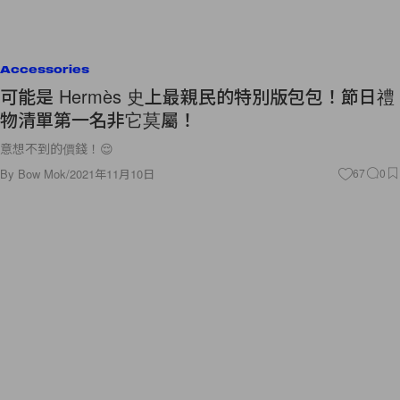
Accessories
可能是 Hermès 史上最親民的特別版包包！節日禮
物清單第一名非它莫屬！
意想不到的價錢！😌
By
Bow Mok
/
2021年11月10日
67
0