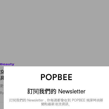
Beauty
女生們都在等著搶的 Aesop 年末禮盒，背後藏著別
具意義的溫暖故事！
更優惠價格入手 Aesop 人氣品項的好機會！
訂閱我們的 Newsletter
By
Amber Ku
/
2021年11月11日
44
0
訂閱我們的 Newsletter，你每週都會收到 POPBEE 獨家時尚新
聞和最新潮流資訊。