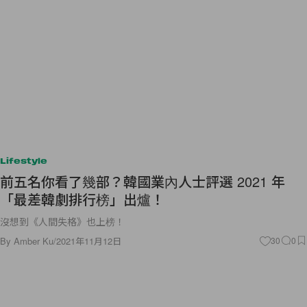
Lifestyle
前五名你看了幾部？韓國業內人士評選 2021 年
「最差韓劇排行榜」出爐！
沒想到《人間失格》也上榜！
By
Amber Ku
/
2021年11月12日
30
0