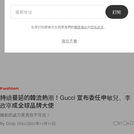
訂閱
點擊訂閱即表示您同意我們的
服務條款
與
隱私政策
。
現在不要
Fashion
持續蔓延的韓流熱潮！Gucci 宣布委任申敏兒、李
政宰成全球品牌大使
韓劇的威力果真勢不可擋！
By
Cindy Chim
/
2021年11月11日
27
0