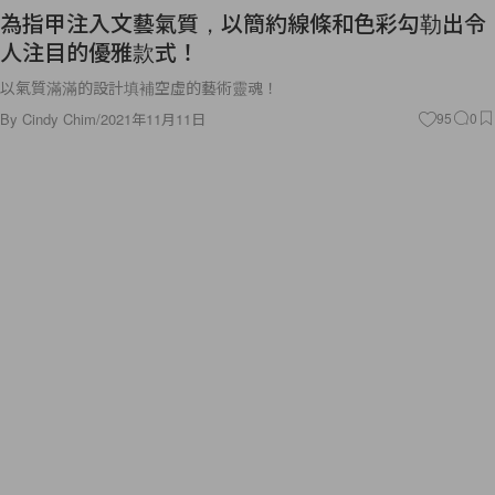
為指甲注入文藝氣質，以簡約線條和色彩勾勒出令
人注目的優雅款式！
以氣質滿滿的設計填補空虛的藝術靈魂！
By
Cindy Chim
/
2021年11月11日
95
0