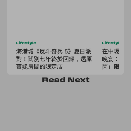
Lifestyle
Lifestyle
海港城《反斗奇兵 5》夏日派
在中環舊
對！闊別七年終於回歸，還原
晚宴：卅
寶妮房間的限定店
菌」限定
令人驚豔
Read
Next