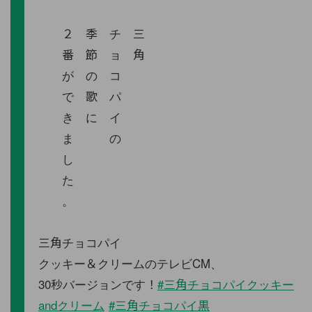
２ 季 チ 三
番 節 ョ 角
が の コ
で 歌 パ
き に イ
ま の
し
た
。
三角チョコパイ
クッキー＆クリームのテレビCM、
30秒バージョンです！
#三角チョコパイクッキー
andクリーム
#三角チョコパイ黒