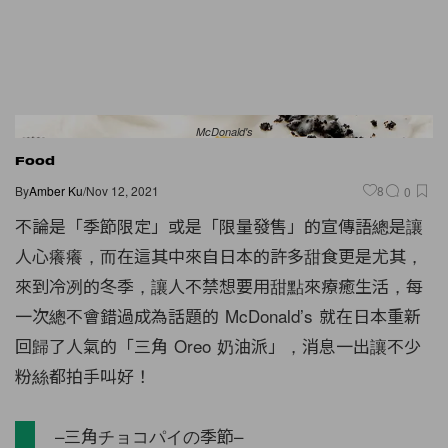
McDonald's
Food
By
Amber Ku
/
Nov 12, 2021
8
0
不論是「季節限定」或是「限量發售」的宣傳語總是讓
人心癢癢，而在這其中來自日本的許多甜食更是尤其，
來到冷冽的冬季，讓人不禁想要用甜點來療癒生活，每
一次總不會錯過成為話題的 McDonald’s 就在日本重新
回歸了人氣的「三角 Oreo 奶油派」，消息一出讓不少
粉絲都拍手叫好！
–三角チョコパイの季節–