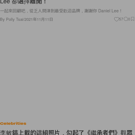
Lee 卻選擇離開！
一起來回顧吧，從乏人問津到最受歡迎品牌，謝謝你 Daniel Lee！
By
Polly Tsai
/
2021年11月11日
57
0
Celebrities
李敏鎬上載的這組照片，勾起了《繼承者們》觀眾