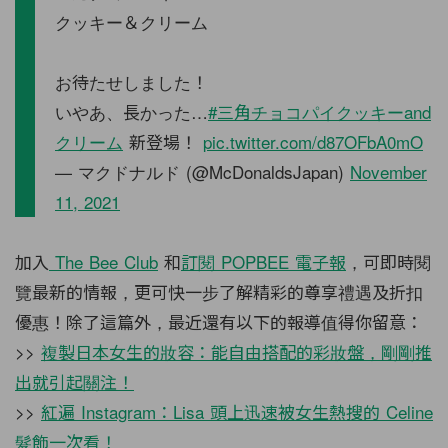
クッキー＆クリーム
お待たせしました！
いやあ、長かった…
#三角チョコパイクッキーand
クリーム
新登場！
pic.twitter.com/d87OFbA0mO
— マクドナルド (@McDonaldsJapan)
November
11, 2021
加入
The Bee Club
和
訂閱
POPBEE
電子報
，可即時閱
覽最新的情報，更可快一步了解精彩的尊享禮遇及折扣
優惠！除了這篇外，最近還有以下的報導值得你留意：
>>
複製日本女生的妝容：能自由搭配的彩妝盤，剛剛推
出就引起關注！
>>
紅遍 Instagram：Lisa 頭上迅速被女生熱搜的 Celine
髮飾一次看！