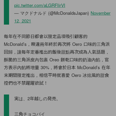
pic.twitter.com/aLGRFIirVI
— マクドナルド (@McDonaldsJapan)
November
12, 2021
每年在不同節日都會以限定品項吸引顧客的
McDonald’s，睽違兩年終於再次將 Oero 口味的三角派
回歸，讓每年定番推出的飯後甜點再次成為人氣話題，
酥脆的三角派皮內包裹 Oreo 餅乾口味的奶油內餡，官
方表示內餡將增量 30%，將會於日本 McDonald’s 在年
末期間限定推出，相信平時就喜愛 Oero 冰炫風的甜食
控們也不禁躍躍欲試！
実は、2年越しの発売。
三角チョコパイ