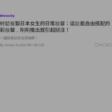
Beauty
輕鬆複製日本女生的日常妝容：這款能自由搭配的
彩妝盤，剛剛推出就引起關注！
一盤就能搞定妝容細節！
By
Amber Ku
/
2021年11月10日
13
0