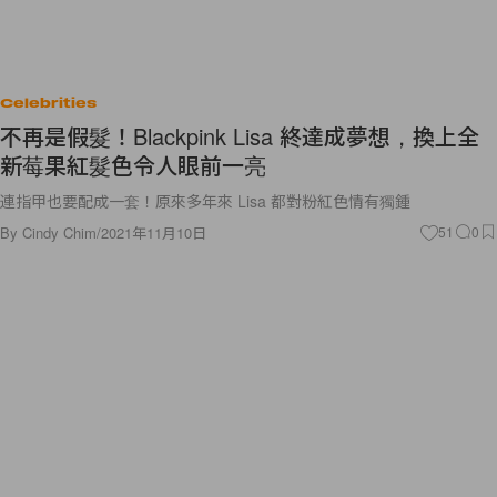
Celebrities
不再是假髮！Blackpink Lisa 終達成夢想，換上全
新莓果紅髮色令人眼前一亮
連指甲也要配成一套！原來多年來 Lisa 都對粉紅色情有獨鍾
By
Cindy Chim
/
2021年11月10日
51
0