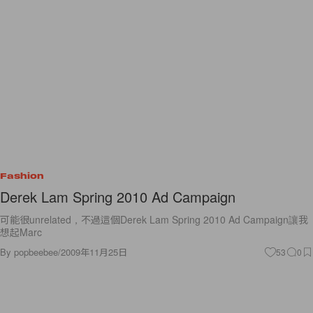
Fashion
Derek Lam Spring 2010 Ad Campaign
可能很unrelated，不過這個Derek Lam Spring 2010 Ad Campaign讓我
想起Marc
By
popbeebee
/
2009年11月25日
53
0