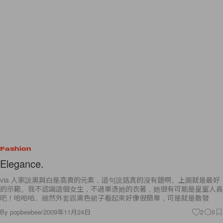
Fashion
Elegance.
via 人家說黑與白是高貴的元素，這句說話真的沒有錯啊。上圖就是最好
的示範。我不認識這個女生，不過單憑她的衣著，她很有可能是皇室人員
吧！哈哈哈。雖然外套跟黑色裙子看起來好像很簡單，可是就是散發
By
popbeebee
/
2009年11月24日
2
0