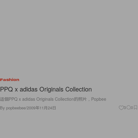
Fashion
PPQ x adidas Originals Collection
這個PPQ x adidas Originals Collection的照片，Popbee
By
popbeebee
/
2009年11月24日
3
0