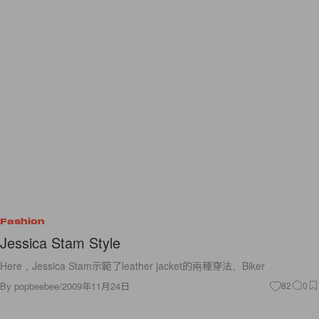
Fashion
Jessica Stam Style
Here，Jessica Stam示範了leather jacket的兩種穿法。Biker
By
popbeebee
/
2009年11月24日
82
0