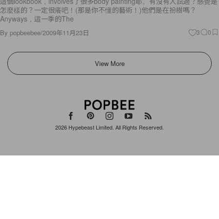
這個lookbook，involves了很多body painting耶。有沒有人試過？感覺是
怎麼樣的？一定很癢吧！(那是你不懂的藝術！)他們是在扮樹嗎？
Anyways，這一季的The
By
popbeebee
/
2009年11月23日
3
0
View More
2026
Hypebeast Limited
. All Rights Reserved.