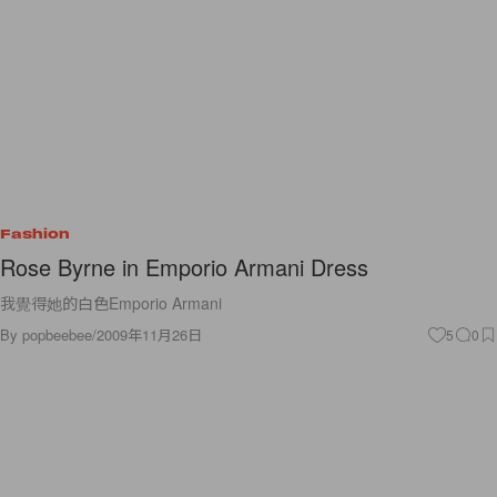
Fashion
Rose Byrne in Emporio Armani Dress
我覺得她的白色Emporio Armani
By
popbeebee
/
2009年11月26日
5
0