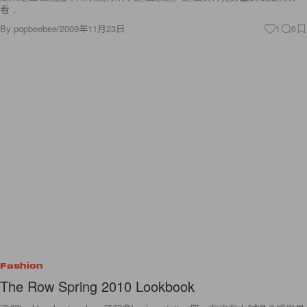
看，
By
popbeebee
/
2009年11月23日
1
0
Fashion
The Row Spring 2010 Lookbook