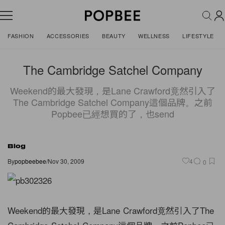
FASHION
ACCESSORIES
BEAUTY
WELLNESS
LIFESTYLE
The Cambridge Satchel Company
Weekend的最大發現，是Lane Crawford竟然引入了
The Cambridge Satchel Company這個品牌。之前
Popbee已經想買的了，也send
Blog
By
popbeebee
/
Nov 30, 2009
4
0
Weekend的最大發現，是Lane Crawford竟然引入了The