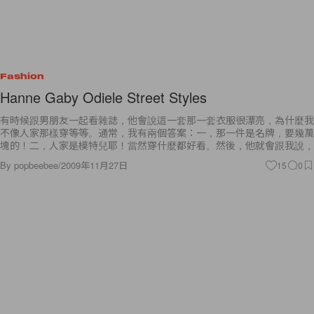
Fashion
Hanne Gaby Odiele Street Styles
有時候跟男朋友一起看雜誌，他會說這一套那一套衣服很漂亮，為什麼我
不像人家那樣穿等等。通常，我有兩個答案：一，那一件是名牌，要幾萬
塊的！二，人家是模特兒耶！當然穿什麼都好看。然後，他就會跟我說，
By
popbeebee
/
2009年11月27日
15
0