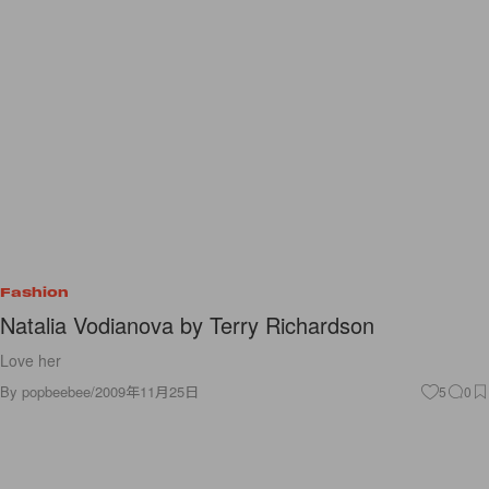
Fashion
Natalia Vodianova by Terry Richardson
Love her
By
popbeebee
/
2009年11月25日
5
0