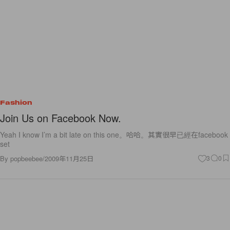
Fashion
Join Us on Facebook Now.
Yeah I know I’m a bit late on this one。哈哈。其實很早已經在facebook
set
By
popbeebee
/
2009年11月25日
3
0