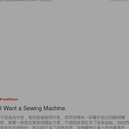
Fashion
I Want a Sewing Machine.
不知道為什麼，看到這幾張照片後，突然想擁有一部屬於自己的縫紉機
呢。其實一直想在家嘗試縫點什麼，不過因為現在多了兩隻貓貓，怕牠們
走來走去很危險，所以就打消了這個念頭。這個模特兒身上的衣服真好