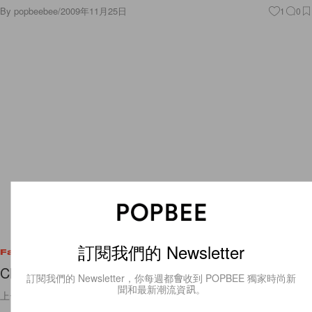
By
popbeebee
/
2009年11月25日
1
0
訂閱我們的 Newsletter
Fashion
Chloe Sevigny For Opening Ceremony Tote
訂閱我們的 Newsletter，你每週都會收到 POPBEE 獨家時尚新
聞和最新潮流資訊。
上一次Popbee去日本旅行的時候，都有去參觀過Opening