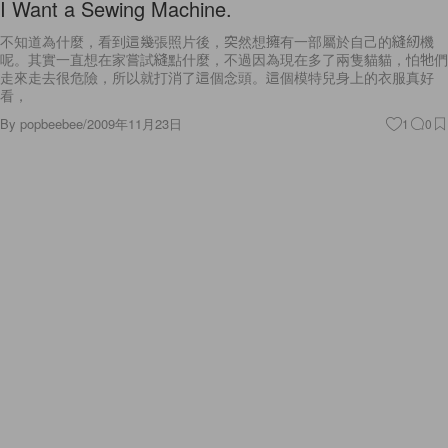
I Want a Sewing Machine.
不知道為什麼，看到這幾張照片後，突然想擁有一部屬於自己的縫紉機
呢。其實一直想在家嘗試縫點什麼，不過因為現在多了兩隻貓貓，怕牠們
走來走去很危險，所以就打消了這個念頭。這個模特兒身上的衣服真好
看，
By
popbeebee
/
2009年11月23日
1
0