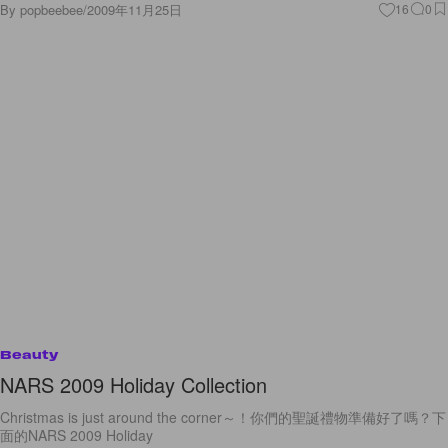
By
popbeebee
/
2009年11月25日
16
0
Beauty
NARS 2009 Holiday Collection
Christmas is just around the corner～！你們的聖誕禮物準備好了嗎？下
面的NARS 2009 Holiday