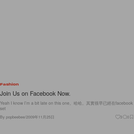
Fashion
Join Us on Facebook Now.
Yeah I know I’m a bit late on this one。哈哈。其實很早已經在facebook
set
By
popbeebee
/
2009年11月25日
3
0