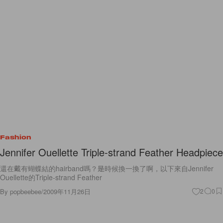
Fashion
Jennifer Ouellette Triple-strand Feather Headpiece
還在戴有蝴蝶結的hairband嗎？是時候換一換了啊，以下來自Jennifer
Ouellette的Triple-strand Feather
By
popbeebee
/
2009年11月26日
2
0