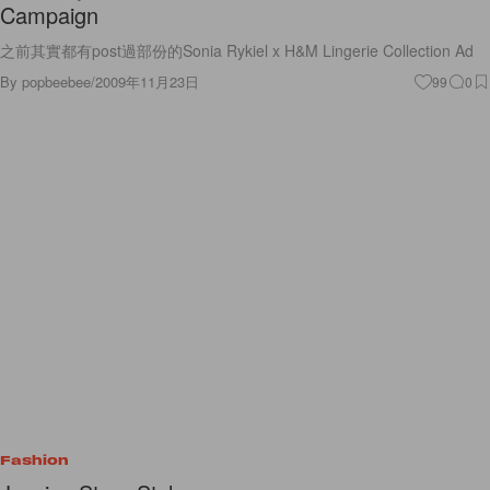
Campaign
之前其實都有post過部份的Sonia Rykiel x H&M Lingerie Collection Ad
By
popbeebee
/
2009年11月23日
99
0
Fashion