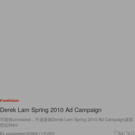
Fashion
Derek Lam Spring 2010 Ad Campaign
可能很unrelated，不過這個Derek Lam Spring 2010 Ad Campaign讓我
想起Marc
By
popbeebee
/
2009年11月25日
53
0