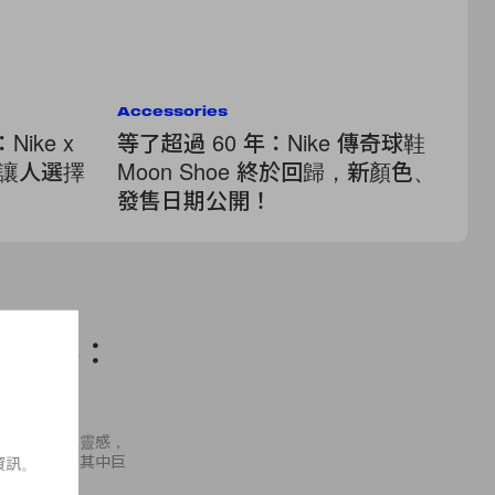
Accessories
Fe
ike x
等了超過 60 年：Nike 傳奇球鞋
4
歸，讓人選擇
Moon Shoe 終於回歸，新顏色、
B
發售日期公開！
蕾
民品評：
」
總會從網上拿靈感，
的旅遊景點，其中巨
資訊。