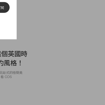
訂閱
 這個英國時
約風格！
打北歐式的極簡美
 COS