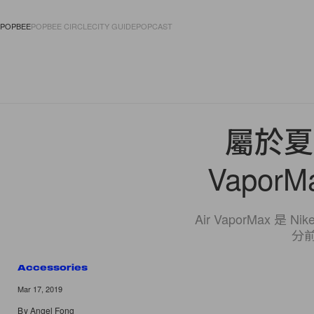
POPBEE
POPBEE CIRCLE
CITY GUIDE
POPCAST
FASHION
ACCES
屬於夏
Vapor
Air VaporMa
分前
Accessories
Mar 17, 2019
By
Angel Fong