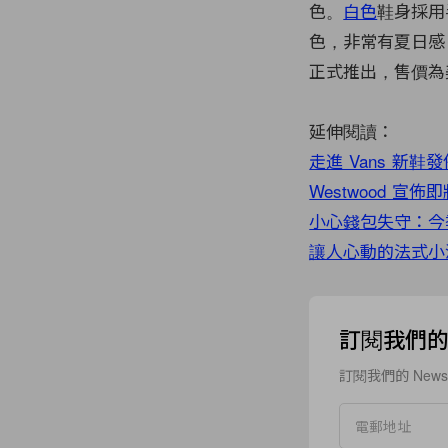
色。
白色
鞋身採用
色，非常有夏日感
正式推出，售價為
延伸閱讀：
走進 Vans 新鞋
Westwood 
小心錢包失守：今
讓人心動的法式小
訂閱我們的 N
訂閱我們的 New