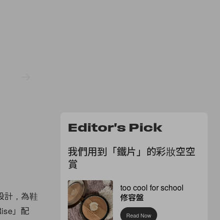
Editor's Pick
我們用到「鐵片」的彩妝空空
賞
too cool for school
設計，為鞋
修容盤
ise」配
Read Now