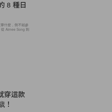
 8 種日
天穿什麼，倒不如參
imee Song 到
就穿這款
歲！