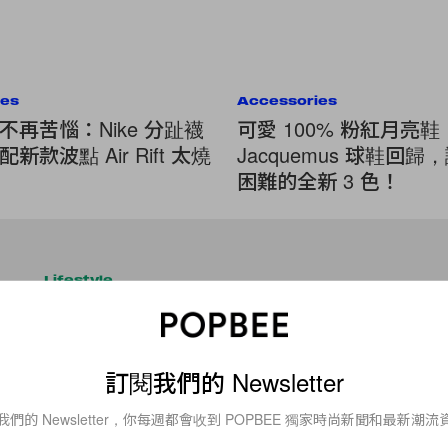
ies
Accessories
不再苦惱：Nike 分趾襪
可愛 100% 粉紅月亮鞋：N
新款波點 Air Rift 太燒
Jacquemus 球鞋回
困難的全新 3 色！
Lifestyle
這些旅遊名勝全是「地雷」！網
「到此一遊可能會氣到摔手機！
訂閱我們的 Newsletter
上班辛辛苦苦攢錢，就是為了旅行歎世界！選擇旅遊目的地時，
看看有什麼必去的國家名勝。近日就有網民分享多個「超地雷」
我們的 Newsletter，你每週都會收到 POPBEE 獨家時尚新聞和最新潮流
石陣、蒙娜麗莎名畫等也榜上有名！指它們被吹噓得太過了