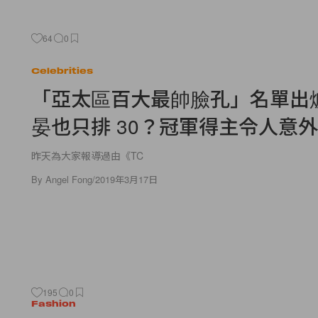
64
0
Celebrities
「亞太區百大最帥臉孔」名單出
晏也只排 30？冠軍得主令人意
昨天為大家報導過由《TC
By
Angel Fong
/
2019年3月17日
195
0
Fashion