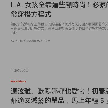
L.A. 女孩全靠這些顯時尚！必藏的
常穿搭方程式
如何才能減輕早上準備出門的痛苦？與其每天打開衣櫃惆悵着今
考歐美女生的穿搭方式。綜合出洛杉磯女孩 8 種日常穿搭方程式，從 A
Julie
By
Katie Yip
/
2019年3月17日
207
0
Fashion
連泫雅、歐陽娜娜也愛它！初春
舒適又減齡的單品，馬上年輕 5 