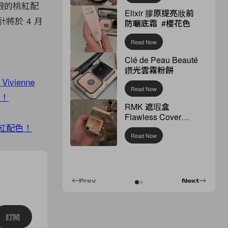
眼的桃紅配
Elixir 膠原提亮妝前
將於 4 月
防曬底霜 #櫻花色
Read Now
Clé de Peau Beauté
鑽光雲霧粉餅
！
Vivienne
Read Now
光！
RMK 遮瑕盒
Flawless Cover
Concealer
紅配色！
Read Now
Prev
Next
訂閱