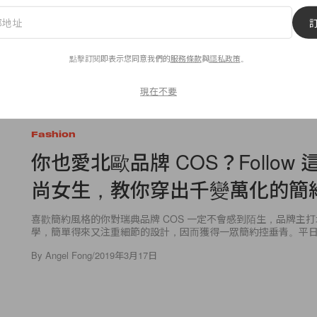
By
Katie Yip
/
2019年3月17日
點擊訂閱即表示您同意我們的
服務條款
與
隱私政策
。
現在不要
73
0
Fashion
你也愛北歐品牌 COS？Follow
尚女生，教你穿出千變萬化的簡
喜歡簡約風格的你對瑞典品牌 COS 一定不會感到陌生，品牌主
學，簡單得來又注重細節的設計，因而獲得一眾簡約控垂青。平日看
By
Angel Fong
/
2019年3月17日