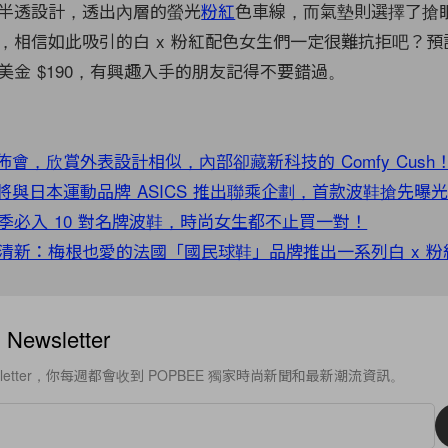
半透設計，透出內層的螢光
粉紅
色車線，而氣墊則選擇了搶
，相信如此吸引的白 x 粉紅配色女生們一定很難抗拒吧？預計
美金 $190，有興趣入手的朋友記得不要錯過。
發佈會，欣賞外表設計相似，內部卻藏新科技的 Comfy Cush
宣佈即將與日本運動品牌 ASICS 推出聯乘企劃，首款波鞋搶先曝
季必入 10 對名牌波鞋，時尚女生都不止買一對！
清新：梅根也愛的法國「國民球鞋」品牌推出一系列白 x 粉
ewsletter
sletter，你每週都會收到 POPBEE 獨家時尚新聞和最新潮流資訊。