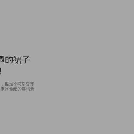
過的裙子
！
員，但是不時都會穿
國家肖像館的募捐活