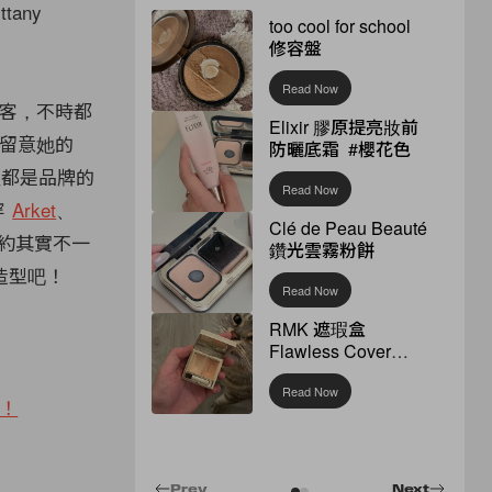
any
too cool for school
修容盤
Read Now
一位博客，不時都
Elixir 膠原提亮妝前
留意她的
防曬底霜 #櫻花色
櫃裡都是品牌的
Read Now
穿
Arket
、
Clé de Peau Beauté
約其實不一
鑽光雲霧粉餅
造型吧！
Read Now
RMK 遮瑕盒
Flawless Cover
Concealer
Read Now
！
Prev
Next