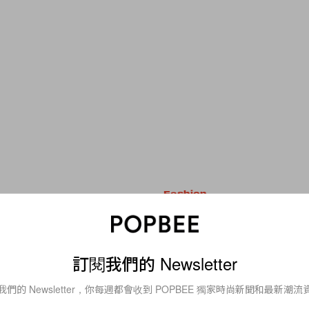
Fashion
Shirt + 半截裙」穿搭
選一對「不搭的鞋」吧
 5 個造型要點，讓你這
業造型師的 Wrong-Sho
出最獨特氣質
Theory，能一秒為造
訂閱我們的 Newsletter
驚喜
我們的 Newsletter，你每週都會收到 POPBEE 獨家時尚新聞和最新潮流