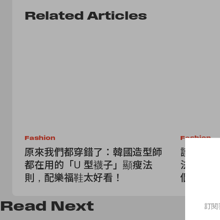
Related Articles
Fashion
Fashion
原來我們都穿錯了：韓國造型師
謹守「T 
都在用的「U 型襪子」顯瘦法
法：教你
則，配樂福鞋太好看！
個夏天穿
Read
Next
訂閱