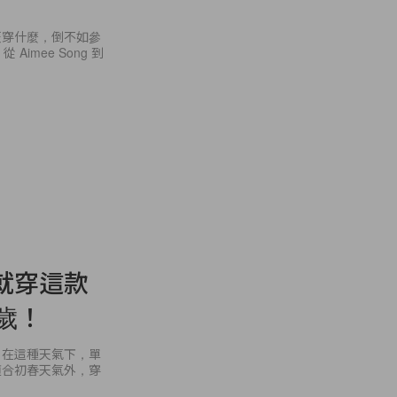
天穿什麼，倒不如參
imee Song 到
就穿這款
歲！
。在這種天氣下，單
適合初春天氣外，穿