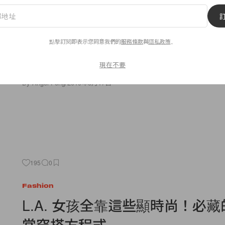
Celebrities
「亞太區百大最帥臉孔」名單出
晏也只排 30？冠軍得主令人意
點擊訂閱即表示您同意我們的
服務條款
與
隱私政策
。
現在不要
昨天為大家報導過由《TC
By
Angel Fong
/
2019年3月17日
195
0
Fashion
L.A. 女孩全靠這些顯時尚！必藏的
常穿搭方程式