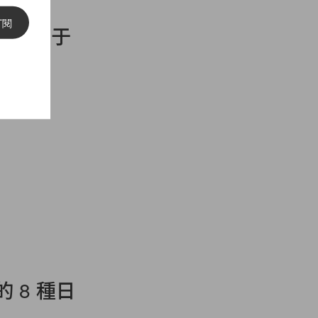
訂閱
爐！彭于
外⋯⋯
 8 種日