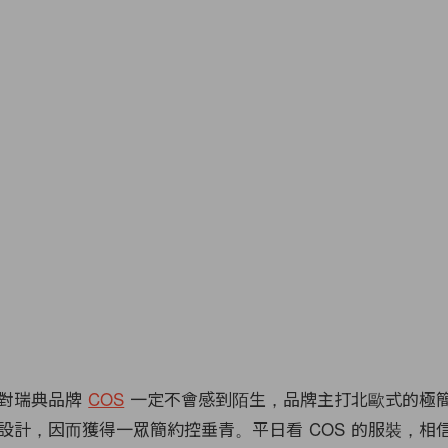
對瑞典品牌
COS
一定不會感到陌生，品牌主打北歐式的極
設計，因而獲得一眾簡約控垂青。平日看 COS 的服裝，相