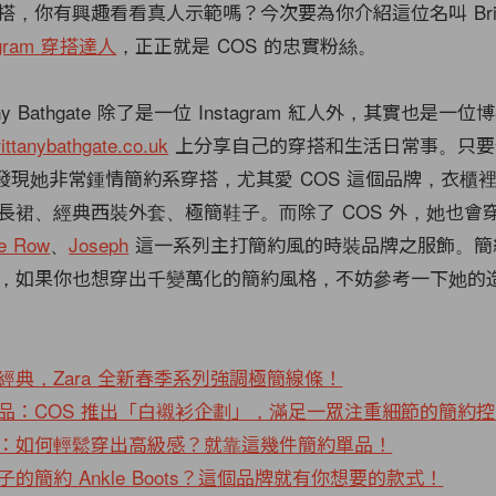
搭，你有興趣看看真人示範嗎？今次要為你介紹這位名叫 Britt
agram 穿搭達人
，正正就是 COS 的忠實粉絲。
any Bathgate 除了是一位 Instagram 紅人外，其實也是
rittanybathgate.co.uk
上分享自己的穿搭和生活日常事。只要
 你就會發現她非常鍾情簡約系穿搭，尤其愛 COS 這個品牌，衣
長裙、經典西裝外套、極簡鞋子。而除了 COS 外，她也會
e Row
、
Joseph
這一系列主打簡約風的時裝品牌之服飾。簡
，如果你也想穿出千變萬化的簡約風格，不妨參考一下她的
經典，Zara 全新春季系列強調極簡線條！
品：COS 推出「白襯衫企劃」，滿足一眾注重細節的簡約控
0+：如何輕鬆穿出高級感？就靠這幾件簡約單品！
的簡約 Ankle Boots？這個品牌就有你想要的款式！