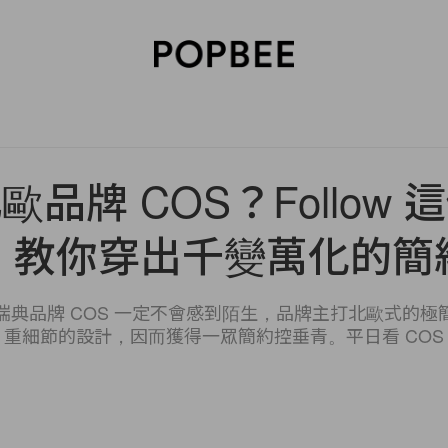
SORIES
BEAUTY
WELLNESS
LIFESTYLE
CELEBRITIES
V
品牌 COS？Follow
，教你穿出千變萬化的簡
瑞典品牌 COS 一定不會感到陌生，品牌主打北歐式的極
重細節的設計，因而獲得一眾簡約控垂青。平日看 COS