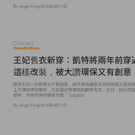
By
Angel Fong
/
2019年3月17日
14
0
Celebrities
王妃舊衣新穿：凱特將兩年前穿
這樣改裝，被大讚環保又有創意
凱特王妃一向節儉又不愛鋪張，雖然貴為備受注目的英國王室成
上平價品牌的服裝，而且還經常被拍到翻穿舊衣。近日，她出席
動時，亦依然保持環保作風！ [caption
By
Angel Fong
/
2019年3月17日