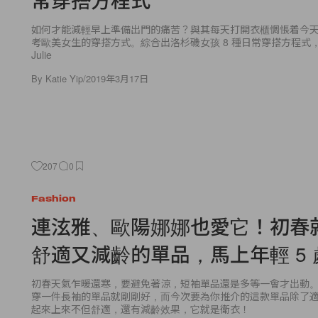
如何才能減輕早上準備出門的痛苦？與其每天打開衣櫃惆悵着今
考歐美女生的穿搭方式。綜合出洛杉磯女孩 8 種日常穿搭方程式，從 A
Julie
By
Katie Yip
/
2019年3月17日
207
0
Fashion
連泫雅、歐陽娜娜也愛它！初春
舒適又減齡的單品，馬上年輕 5 
初春天氣乍暖還寒，要避免著涼，短袖單品還是多等一會才出動
穿一件長袖的單品就剛剛好，而今次要為你推介的這款單品除了
起來上來不但舒適，還有減齡效果，它就是衛衣！