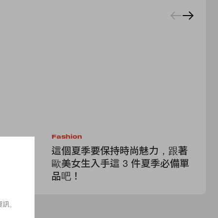
Fashion
Fa
：來自專
這個夏季要保持時尚魅力，跟著
夏
es
歐美女生入手這 3 件夏季必備單
個
型帶來無限
品吧！
讓
資訊。