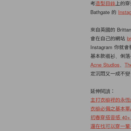
考
造型目錄
上的穿
Bathgate 的
Inst
來自英國的 Britt
會在自己的網站
b
Instagram
基本款襯衫、俐落
Acne Studios
、
Th
定沉悶又一成不變
延伸閱讀：
主打衣櫥裡的永恆
衣櫥必備之基本單
初春穿搭靈感 4
還在找可以穿一輩子