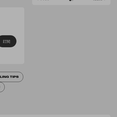
訂閱
LING TIPS
E