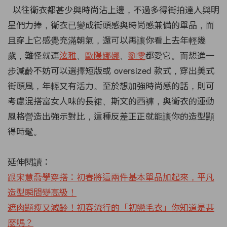
以往衛衣都甚少與時尚沾上邊，不過多得街拍達人與明
星們力捧，衛衣已變成街頭感與時尚感兼備的單品，而
且穿上它感覺充滿朝氣，還可以再讓你看上去年輕幾
歲，難怪就連
泫雅
、
歐陽娜娜
、
劉雯
都愛它。而想進一
步減齡不妨可以選擇短版或 oversized 款式，穿出美式
街頭風，年輕又有活力。至於想加強時尚感的話，則可
考慮混搭富女人味的長裙、斯文的西褲，與衛衣的運動
風格營造出強示對比，這種反差正正就能讓你的造型顯
得時髦。
延伸閱讀：
跟宋慧喬學穿搭：初春將這兩件基本單品加起來，平凡
造型瞬間變高級！
遮肉顯瘦又減齡！初春流行的「初戀毛衣」你知道是甚
麼嗎？