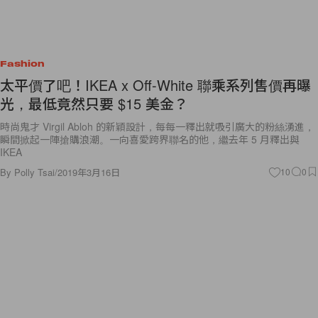
Fashion
太平價了吧！IKEA x Off-White 聯乘系列售價再曝
光，最低竟然只要 $15 美金？
時尚鬼才 Virgil Abloh 的新穎設計，每每一釋出就吸引廣大的粉絲湧進，
瞬間掀起一陣搶購浪潮。一向喜愛跨界聯名的他，繼去年 5 月釋出與
IKEA
By
Polly Tsai
/
2019年3月16日
10
0