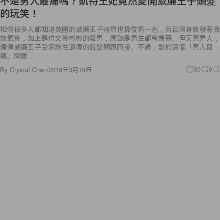
不是男人最痛嗎？凱特王妃竟然愛開威廉王子頭髮
的玩笑！
相信很多人都知道英國的威廉王子雖然也算俊男一名，而且渾身散發著貴
族氣質，加上是位文質彬彬的暖男，應該是男生都會羨慕。但天意弄人，
偏偏威廉王子受家族性遺傳的脫髮問題困擾。不過，對於這個「男人最
痛」問題，
By
Crystal Chan
/
2019年3月16日
30
0