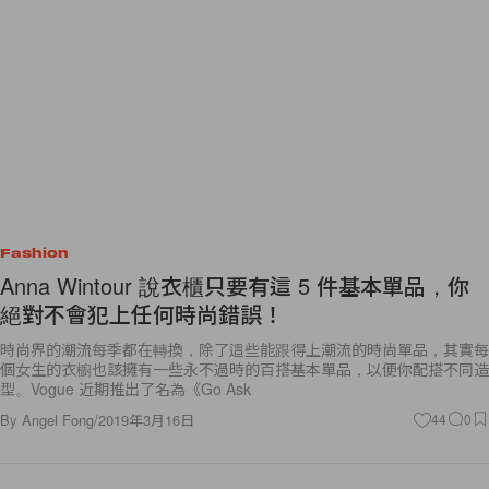
Fashion
Anna Wintour 說衣櫃只要有這 5 件基本單品，你
絕對不會犯上任何時尚錯誤！
時尚界的潮流每季都在轉換，除了這些能跟得上潮流的時尚單品，其實每
個女生的衣櫥也該擁有一些永不過時的百搭基本單品，以便你配搭不同造
型。Vogue 近期推出了名為《Go Ask
By
Angel Fong
/
2019年3月16日
44
0