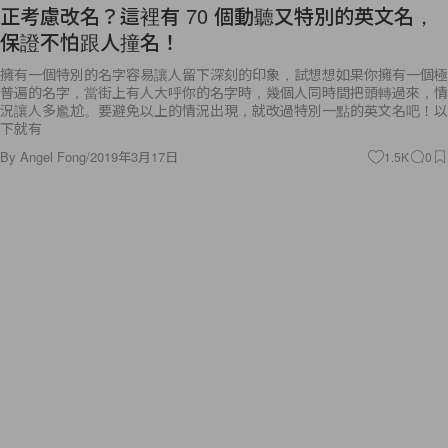
正考慮改名？這裡有 70 個動聽又特別的英文名，
保證不怕跟人撞名！
擁有一個特別的名字容易讓人留下深刻的印象，試想想如果你擁有一個極
普遍的名字，當街上有人大呼你的名字時，幾個人同時間把頭轉過來，情
況讓人多尷尬。要避免以上的情況出現，就改過特別一點的英文名吧！以
下就有
By
Angel Fong
/
2019年3月17日
1.5K
0