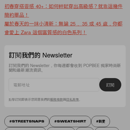
初春穿搭靈感 40+：如何輕鬆穿出高級感？就靠這幾件
簡約單品！
屬於春天的一抹小清新：無論 25 、35 或 45 歲，你都
會愛上 Zara 這個富質感的白色系列！
訂閱我們的 Newsletter
訂閱我們的 Newsletter，你每週都會收到 POPBEE 獨家時尚新
聞和最新潮流資訊。
訂閱
點擊訂閱即表示您同意我們的
服務條款
與
隱私政策
。
STREETSNAPS
SWEATSHIRT
劉雯