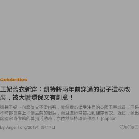
Celebrities
王妃舊衣新穿：凱特將兩年前穿過的裙子這樣改
裝，被大讚環保又有創意！
凱特王妃一向節儉又不愛鋪張，雖然貴為備受注目的英國王室成員，但是
不時都會穿上平價品牌的服裝，而且還經常被拍到翻穿舊衣。近日，她出
席國家肖像館的募捐活動時，亦依然保持環保作風！ [caption
By
Angel Fong
/
2019年3月17日
8
0