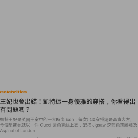
Celebrities
王妃也會出錯！凱特這一身優雅的穿搭，你看得出
有問題嗎？
凱特王妃是英國王室中的一大時尚 icon，每次出現穿搭總是高貴大方。
今個星期她就以一件 Gucci 紫色真絲上衣，配搭 Jigsaw 深藍色闊腳褲及
Aspinal of London