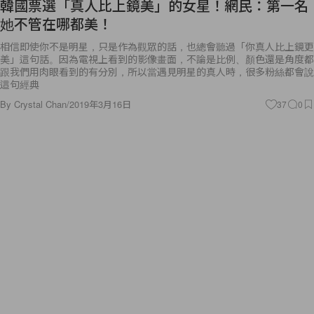
韓國票選「真人比上鏡美」的女星！網民：第一名
她不管在哪都美！
相信即使你不是明星，只是作為觀眾的話，也總會聽過「你真人比上鏡更
美」這句話。因為電視上看到的影像畫面，不論是比例、顏色還是角度都
跟我們用肉眼看到的有分別，所以當遇見明星的真人時，很多粉絲都會說
這句經典
By
Crystal Chan
/
2019年3月16日
37
0