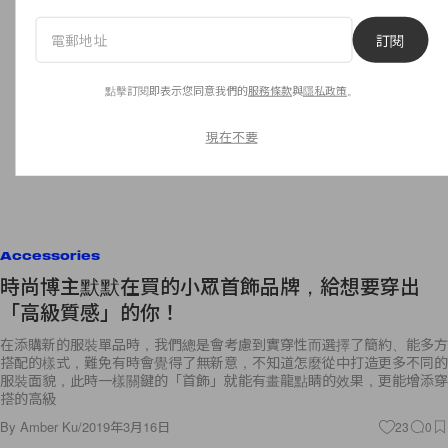
訂閱
點擊訂閱即表示您同意我們的
服務條款
與
隱私政策
。
現在不要
Accessories
時尚博主默默在買的小眾首飾品牌，給想要穿出
「高級質感」的你！
在添購新的服裝單品時，我們總是會考慮到實穿性而選擇了簡約、能多方
搭配的樣式，難免有時會覺得了無新意，不知道怎麼從中打造更多不同的
服裝面貌，此時一樣關鍵的「首飾」就能有畫龍點睛的效果，更能增添穿
搭的高級
By
Amber Ku
/
2019年3月16日
23
0