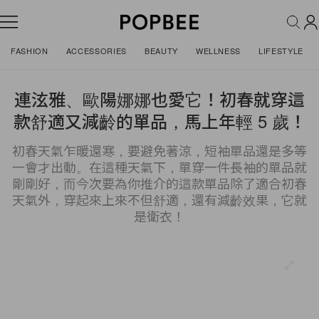
FASHION
ACCESSORIES
BEAUTY
WELLNESS
LIFESTYLE
連泫雅、歐陽娜娜也愛它！初春就穿這
款舒適又減齡的單品，馬上年輕 5 歲！
初春天氣乍暖還寒，要避免著涼，短袖單品還是多等
一會才出動。在這種天氣下，單穿一件長袖的單品就
剛剛好，而今次要為你推介的這款單品除了適合初春
天氣外，穿起來上來不但舒適，還有減齡效果，它就
是衛衣！