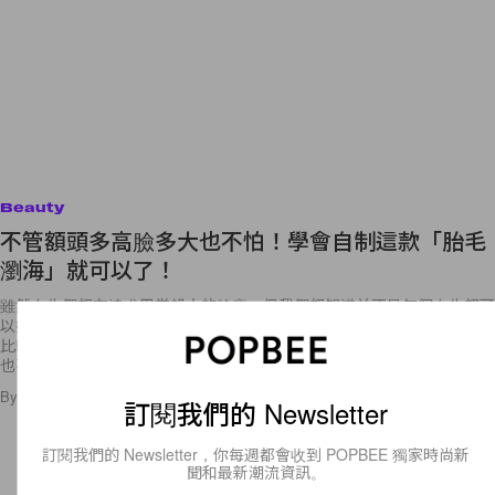
Beauty
不管額頭多高臉多大也不怕！學會自制這款「胎毛
瀏海」就可以了！
雖然女生們都在追求巴掌般大的臉龐，但我們都知道並不是每個女生都可
以如此幸運，天生擁有一張小臉。有的人不但臉方闊或圓潤，更甚是髮線
比較後，讓額頭看起來又高又大。雖然臉型是天生的，但憑著後天的努力
也不是沒
By
Crystal Chan
/
2019年3月16日
93
0
訂閱我們的 Newsletter
訂閱我們的 Newsletter，你每週都會收到 POPBEE 獨家時尚新
聞和最新潮流資訊。