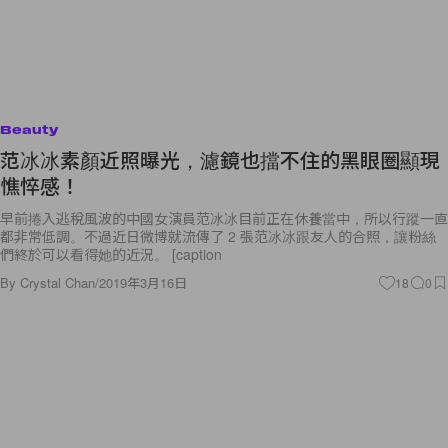
Beauty
范冰冰素顏近照曝光，濾鏡也擋不住的黑眼圈顯現
憔悴感！
早前捲入逃稅風波的中國女演員范冰冰目前正在休養當中，所以行蹤一直
都非常低調。不過近日微博就流傳了 2 張范冰冰跟友人的合照，讓粉絲
們終於可以看得她的近況。 [caption
By
Crystal Chan
/
2019年3月16日
18
0