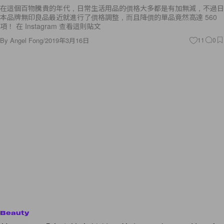
在這個百物騰貴的年代，日常生活用品的價格大多都是有加無減，不過日
本品牌無印良品最近就進行了價格調整，而且降價的單品竟然高達 560
項！ 在 Instagram 查看這則貼文
By
Angel Fong
/
2019年3月16日
11
0
Beauty