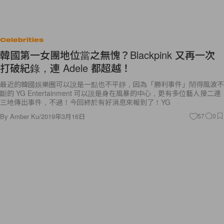
Celebrities
韓國第一女團地位當之無愧？Blackpink 又再一次
打破紀錄，連 Adele 都超越！
最近的韓國娛樂圈可以說是一點也不平靜，因為「勝利事件」鬧得風波不
斷的 YG Entertainment 可以說是身在風暴的中心，更有多位藝人接二連
三地傳出事件，不過！今回終於有好消息來報到了！YG
By
Amber Ku
/
2019年3月16日
57
0