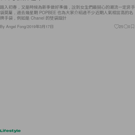
踏入初春，又是時候為新季做好準備，說到女生們最關心的潮流一定非手
袋莫屬，過去幾星期 POPBEE 也為大家介紹過不少近期人氣相當高的名
牌手袋，例如是 Chanel 的雙袋設計
By
Angel Fong
/
2019年3月17日
25
0
Lifestyle