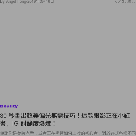
By
Angel Fong
/
2019年3月16日
13
0
Beauty
30 秒畫出超美偏光無需技巧！這款眼影正在小紅
書、IG 討論度爆燈！
無論你是美妝老手，或者正在學習如何上妝的初心者，對於各式各樣不同