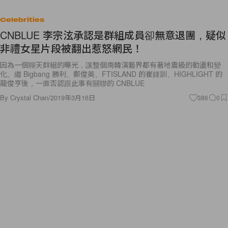
Celebrities
CNBLUE 李宗泫承認是群組成員卻無意退團，疑似
非禮女星片段被翻出惹怒網民！
因為一個聊天群組的曝光，讓整個南韓演藝界都有著地震級的動盪和變
化。繼 Bigbang 勝利、鄭俊英、FTISLAND 的崔鍾訓、HIGHLIGHT 的
龍俊亨後，一直否認跟此事有關聯的 CNBLUE
By
Crystal Chan
/
2019年3月16日
386
0