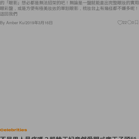
的「眼影」想必都是無法招架的吧！無論是一盤就能畫出完整眼妝的實用
眼彩盤，或是方便有極美妝效的單顆眼影，梳妝台上有幾樣都不嫌多呢！
這回我們
By
Amber Ku
/
2019年3月16日
22
0
Celebrities