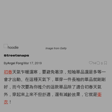
Image from Getty
Streetsnaps
By
Angel Fong
/
Mar 17, 2019
14
0
初春
天氣乍暖還寒，要避免著涼，短袖單品還是多等一
會才出動。在這種天氣下，單穿一件長袖的單品就剛剛
好，而今次要為你推介的這款單品除了適合初春天氣
外，穿起來上來不但舒適，還有減齡效果，它就是
衛
衣
！