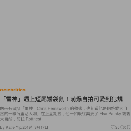
Celebrities
「雷神」遇上短尾矮袋鼠！萌爆自拍可愛到犯規
向來有追蹤「雷神」Chris Hemsworth 的動態，也知道他是個熱愛大自
然的一線荷里活大咖。在上星期五，他一如既往與妻子 Elsa Pataky 親親
大自然，前往 Rottnest
By
Katie Yip
/
2019年3月17日
25
0