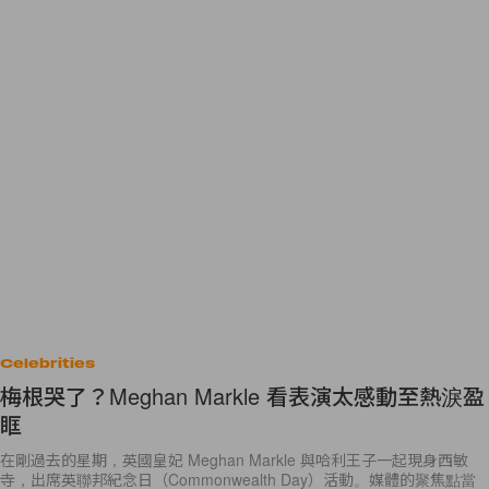
Celebrities
梅根哭了？Meghan Markle 看表演太感動至熱淚盈
眶
在剛過去的星期，英國皇妃 Meghan Markle 與哈利王子一起現身西敏
寺，出席英聯邦紀念日（Commonwealth Day）活動。媒體的聚焦點當