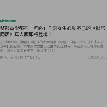
Lifestyle
整部電影都在「壁咚」？讓女生心動不已的《鄰居
同居》真人版即將登場！
在 2009 年由渡邊鯰所創作的少女漫畫《鄰居・同居 LDK》是許多人少
女時代的回億，當中兩位男主與女主角的互動時不時就讓人心裡小鹿亂
撞，因為人氣高居不下，曾經在 2014
By
Amber Ku
/
2019年3月16日
2.2K
0