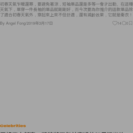
初春天氣乍暖還寒，要避免著涼，短袖單品還是多等一會才出動。在這種
天氣下，單穿一件長袖的單品就剛剛好，而今次要為你推介的這款單品除
了適合初春天氣外，穿起來上來不但舒適，還有減齡效果，它就是衛衣！
By
Angel Fong
/
2019年3月17日
14
0
Celebrities