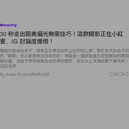
Beauty
30 秒畫出超美偏光無需技巧！這款眼影正在小紅
書、IG 討論度爆燈！
無論你是美妝老手，或者正在學習如何上妝的初心者，對於各式各樣不同
的「眼影」想必都是無法招架的吧！無論是一盤就能畫出完整眼妝的實用
眼彩盤，或是方便有極美妝效的單顆眼影，梳妝台上有幾樣都不嫌多呢！
這回我們
By
Amber Ku
/
2019年3月16日
22
0