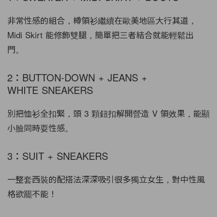
非常性感的組合，樽領衫繼續在歐美地區大行其道，
Midi Skirt 能修飾雙腿，簡單把三者結合就能輕鬆出
門。
2：BUTTON-DOWN + JEANS +
WHITE SNEAKERS
別把恤衫全扣緊，頭 3 顆鈕扣解開營造 V 領效果，能顯
小臉同時耍性感。
3：SUIT + SNEAKERS
一整套西裝的配搭法深深吸引很多獨立女生，對中性風
格欲罷不能！