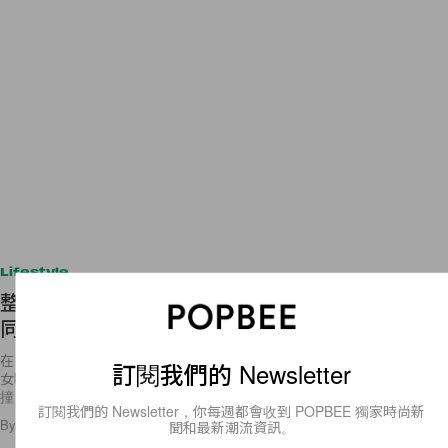
Lifestyle
整部電影都在「壁咚」？讓女生心動不已的《鄰居
同居》真人版即將登場！
在 2009 年由渡邊鯰所創作的少女漫畫《鄰居・同居 LDK》是許多人少
訂閱我們的 Newsletter
女時代的回億，當中兩位男主與女主角的互動時不時就讓人心裡小鹿亂
撞，因為人氣高居不下，曾經在 2014
訂閱我們的 Newsletter，你每週都會收到 POPBEE 獨家時尚新
By
Amber Ku
/
2019年3月16日
2.2K
0
聞和最新潮流資訊。