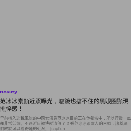
Beauty
范冰冰素顏近照曝光，濾鏡也擋不住的黑眼圈顯現
憔悴感！
早前捲入逃稅風波的中國女演員范冰冰目前正在休養當中，所以行蹤一直
都非常低調。不過近日微博就流傳了 2 張范冰冰跟友人的合照，讓粉絲
們終於可以看得她的近況。 [caption