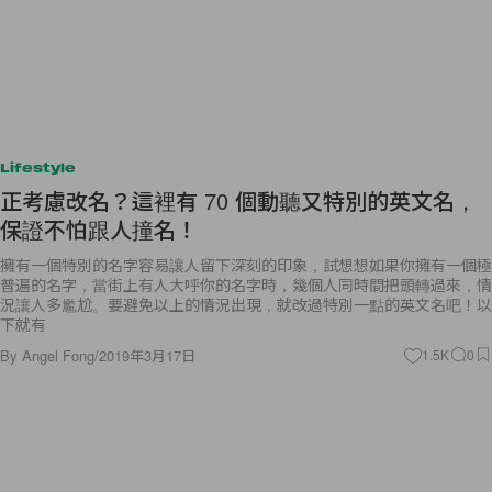
Lifestyle
正考慮改名？這裡有 70 個動聽又特別的英文名，
保證不怕跟人撞名！
擁有一個特別的名字容易讓人留下深刻的印象，試想想如果你擁有一個極
普遍的名字，當街上有人大呼你的名字時，幾個人同時間把頭轉過來，情
況讓人多尷尬。要避免以上的情況出現，就改過特別一點的英文名吧！以
下就有
By
Angel Fong
/
2019年3月17日
1.5K
0