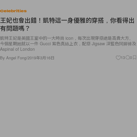
Celebrities
王妃也會出錯！凱特這一身優雅的穿搭，你看得出
有問題嗎？
凱特王妃是英國王室中的一大時尚 icon，每次出現穿搭總是高貴大方。
今個星期她就以一件 Gucci 紫色真絲上衣，配搭 Jigsaw 深藍色闊腳褲及
Aspinal of London
By
Angel Fong
/
2019年3月16日
13
0