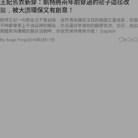
王妃舊衣新穿：凱特將兩年前穿過的裙子這樣改
裝，被大讚環保又有創意！
凱特王妃一向節儉又不愛鋪張，雖然貴為備受注目的英國王室成員，但是
不時都會穿上平價品牌的服裝，而且還經常被拍到翻穿舊衣。近日，她出
席國家肖像館的募捐活動時，亦依然保持環保作風！ [caption
By
Angel Fong
/
2019年3月17日
8
0