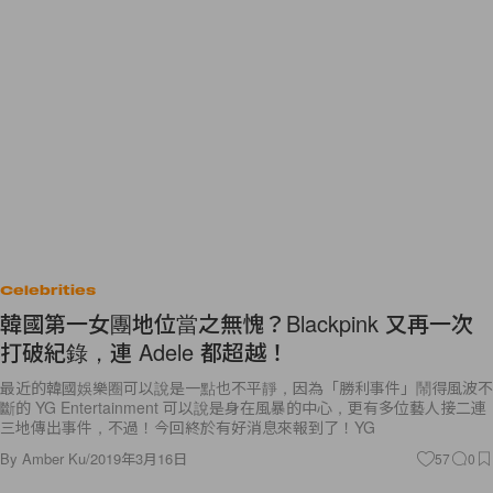
Celebrities
韓國第一女團地位當之無愧？Blackpink 又再一次
打破紀錄，連 Adele 都超越！
最近的韓國娛樂圈可以說是一點也不平靜，因為「勝利事件」鬧得風波不
斷的 YG Entertainment 可以說是身在風暴的中心，更有多位藝人接二連
三地傳出事件，不過！今回終於有好消息來報到了！YG
By
Amber Ku
/
2019年3月16日
57
0