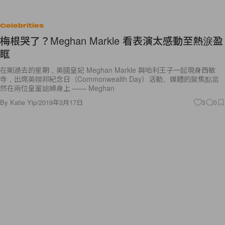
Celebrities
梅根哭了？Meghan Markle 看表演太感動至熱淚盈
眶
在剛過去的星期，英國皇妃 Meghan Markle 與哈利王子一起現身西敏
寺，出席英聯邦紀念日（Commonwealth Day）活動。媒體的聚焦點當
然在兩位皇室媳婦身上 —— Meghan
By
Katie Yip
/
2019年3月17日
3
0