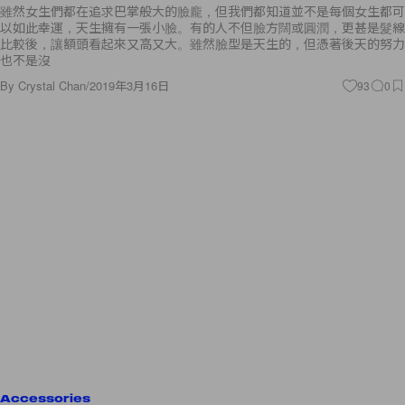
雖然女生們都在追求巴掌般大的臉龐，但我們都知道並不是每個女生都可
以如此幸運，天生擁有一張小臉。有的人不但臉方闊或圓潤，更甚是髮線
比較後，讓額頭看起來又高又大。雖然臉型是天生的，但憑著後天的努力
也不是沒
By
Crystal Chan
/
2019年3月16日
93
0
Accessories