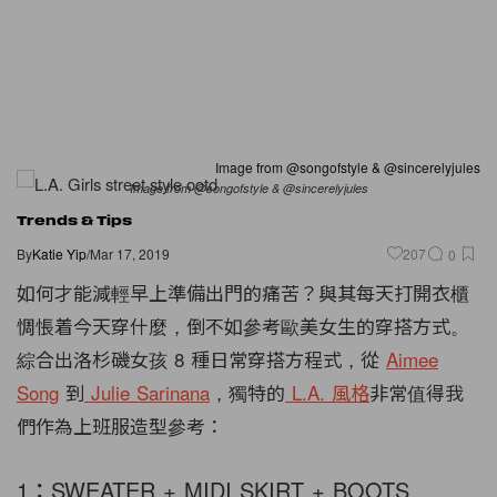
Image from @songofstyle & @sincerelyjules
Image from @songofstyle & @sincerelyjules
Trends & Tips
By
Katie Yip
/
Mar 17, 2019
207
0
如何才能減輕早上準備出門的痛苦？與其每天打開衣櫃
惆悵着今天穿什麼，倒不如參考歐美女生的穿搭方式。
綜合出洛杉磯女孩 8 種日常穿搭方程式，從
Aimee
Song
到
Julie Sarinana
，獨特的
L.A. 風格
非常值得我
們作為上班服造型參考：
1：SWEATER + MIDI SKIRT + BOOTS