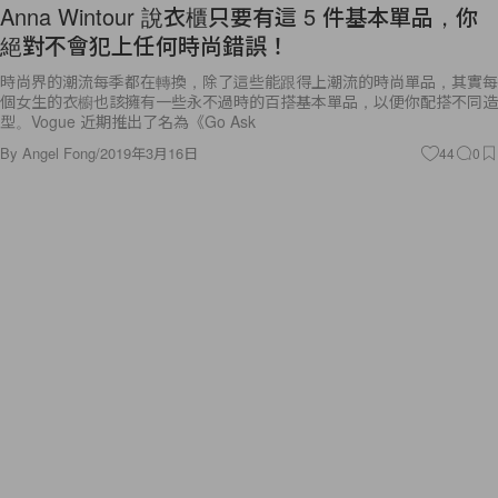
Anna Wintour 說衣櫃只要有這 5 件基本單品，你
絕對不會犯上任何時尚錯誤！
時尚界的潮流每季都在轉換，除了這些能跟得上潮流的時尚單品，其實每
個女生的衣櫥也該擁有一些永不過時的百搭基本單品，以便你配搭不同造
型。Vogue 近期推出了名為《Go Ask
By
Angel Fong
/
2019年3月16日
44
0