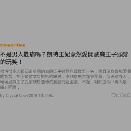
Celebrities
不是男人最痛嗎？凱特王妃竟然愛開威廉王子頭髮
的玩笑！
相信很多人都知道英國的威廉王子雖然也算俊男一名，而且渾身散發著貴
族氣質，加上是位文質彬彬的暖男，應該是男生都會羨慕。但天意弄人，
偏偏威廉王子受家族性遺傳的脫髮問題困擾。不過，對於這個「男人最
痛」問題，
By
Crystal Chan
/
2019年3月16日
30
0