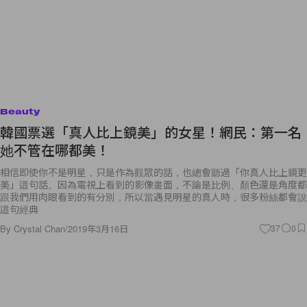
Beauty
韓國票選「真人比上鏡美」的女星！網民：第一名
她不管在哪都美！
相信即使你不是明星，只是作為觀眾的話，也總會聽過「你真人比上鏡更
美」這句話。因為電視上看到的影像畫面，不論是比例、顏色還是角度都
跟我們用肉眼看到的有分別，所以當遇見明星的真人時，很多粉絲都會說
這句經典
By
Crystal Chan
/
2019年3月16日
37
0