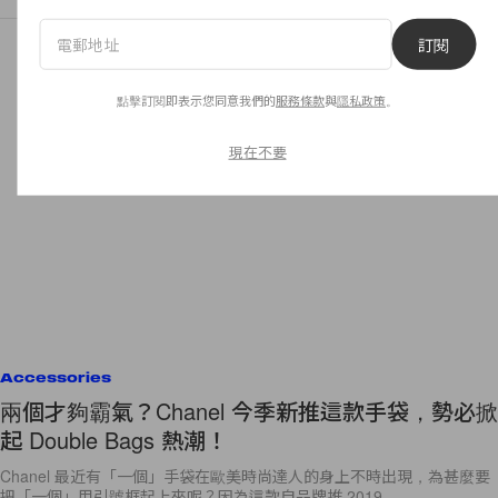
訂閱
點擊訂閱即表示您同意我們的
服務條款
與
隱私政策
。
現在不要
Accessories
兩個才夠霸氣？Chanel 今季新推這款手袋，勢必掀
起 Double Bags 熱潮！
Chanel 最近有「一個」手袋在歐美時尚達人的身上不時出現，為甚麼要
把「一個」用引號框起上來呢？因為這款自品牌推 2019