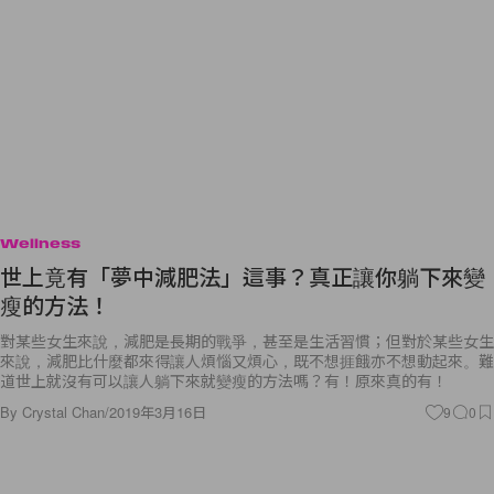
Wellness
世上竟有「夢中減肥法」這事？真正讓你躺下來變
瘦的方法！
對某些女生來說，減肥是長期的戰爭，甚至是生活習慣；但對於某些女生
來說，減肥比什麼都來得讓人煩惱又煩心，既不想捱餓亦不想動起來。難
道世上就沒有可以讓人躺下來就變瘦的方法嗎？有！原來真的有！
By
Crystal Chan
/
2019年3月16日
9
0