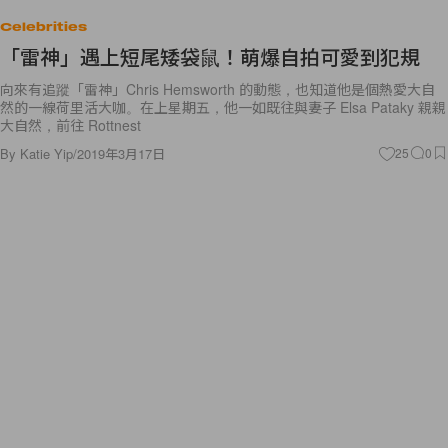
Celebrities
「雷神」遇上短尾矮袋鼠！萌爆自拍可愛到犯規
向來有追蹤「雷神」Chris Hemsworth 的動態，也知道他是個熱愛大自
然的一線荷里活大咖。在上星期五，他一如既往與妻子 Elsa Pataky 親親
大自然，前往 Rottnest
By
Katie Yip
/
2019年3月17日
25
0