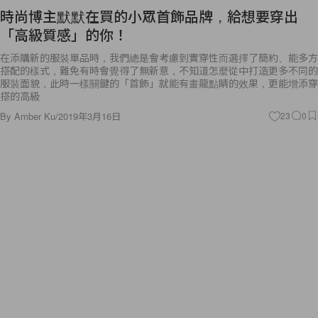
時尚博主默默在買的小眾首飾品牌，給想要穿出
「高級質感」的你！
在添購新的服裝單品時，我們總是會考慮到實穿性而選擇了簡約、能多方
搭配的樣式，難免有時會覺得了無新意，不知道怎麼從中打造更多不同的
服裝面貌，此時一樣關鍵的「首飾」就能有畫龍點睛的效果，更能增添穿
搭的高級
By
Amber Ku
/
2019年3月16日
23
0