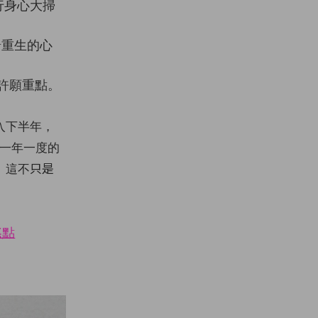
行身心大掃
緒重生的心
許願重點。
入下半年，
來一年一度的
。這不只是
焦點