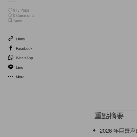
975
Pops
0
Comments
Save
Links
Facebook
WhatsApp
Line
More
重點摘要
2026 年巨蟹