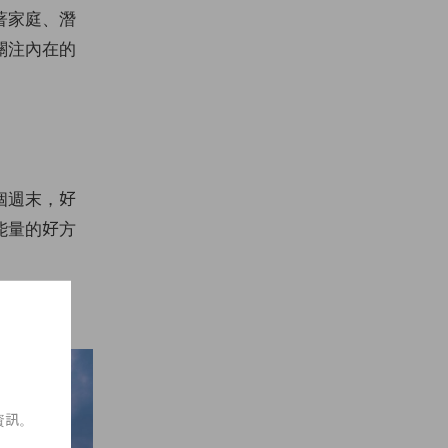
著家庭、潛
關注內在的
個週末，好
能量的好方
資訊。