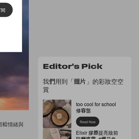
訂閱
Editor's Pick
我們用到「鐵片」的彩妝空空
賞
too cool for school
修容盤
Read Now
留給情緒與
Elixir 膠原提亮妝前
防曬底霜 #櫻花色