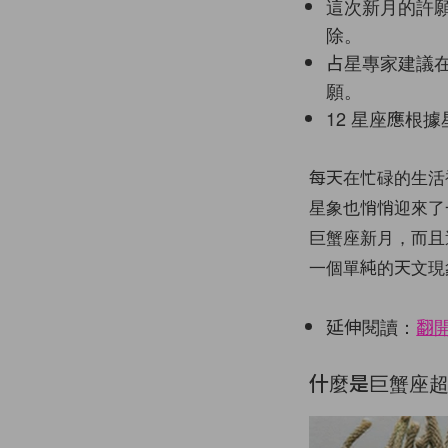
這次新月的許
除。
占星專家建議在
願。
12 星座應根
每天在忙碌的生活
星象也悄悄迎來了一
巨蟹座新月，而且
一個單純的天文現
延伸閱讀：
翻
什麼是巨蟹座