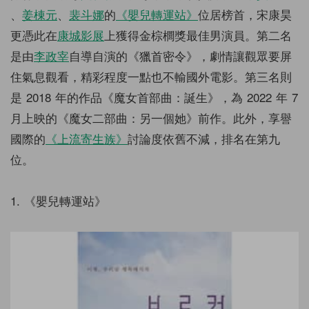
、
姜棟元
、
裴斗娜
的
《嬰兒轉運站》
位居榜首，宋康昊
更憑此在
康城影展
上獲得金棕櫚獎最佳男演員。第二名
是由
李政宰
自導自演的《獵首密令》，劇情讓觀眾要屏
住氣息觀看，精彩程度一點也不輸國外電影。第三名則
是 2018 年的作品《魔女首部曲：誕生》，為 2022 年 7
月上映的《魔女二部曲：另一個她》前作。此外，享譽
國際的
《上流寄生族》
討論度依舊不減，排名在第九
位。
1. 《嬰兒轉運站》