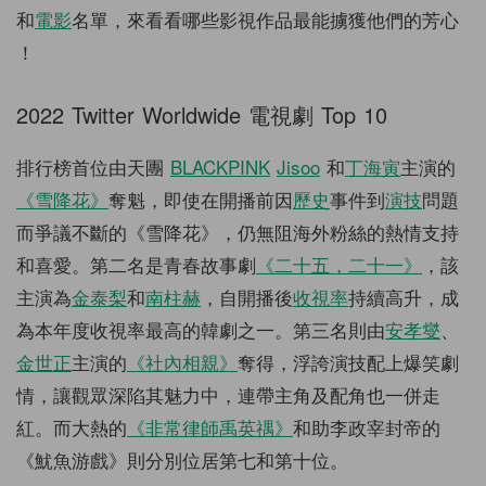
和
電影
名單，來看看哪些影視作品最能擄獲他們的芳心
！
2022 Twitter Worldwide 電視劇 Top 10
排行榜首位由天團
BLACKPINK
Jisoo
和
丁海寅
主演的
《雪降花》
奪魁，即使在開播前因
歷史
事件到
演技
問題
而爭議不斷的《雪降花》，仍無阻海外粉絲的熱情支持
和喜愛。第二名是青春故事劇
《二十五，二十一》
，該
主演為
金泰梨
和
南柱赫
，自開播後
收視率
持續高升，成
為本年度收視率最高的韓劇之一。第三名則由
安孝燮
、
金世正
主演的
《社內相親》
奪得，浮誇演技配上爆笑劇
情，讓觀眾深陷其魅力中，連帶主角及配角也一併走
紅。而大熱的
《非常律師禹英禑》
和助李政宰封帝的
《魷魚游戲》則分別位居第七和第十位。