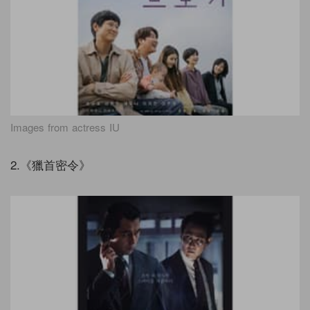
Images from actress IU
2.《獵首密令》