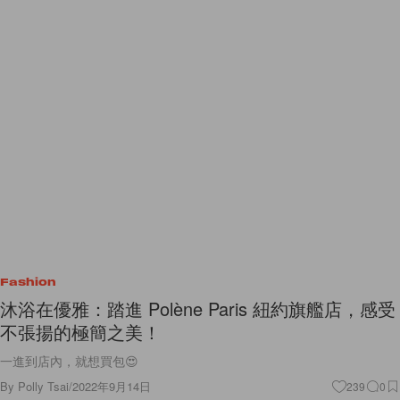
Fashion
沐浴在優雅：踏進 Polène Paris 紐約旗艦店，感受
不張揚的極簡之美！
一進到店內，就想買包😍
By
Polly Tsai
/
2022年9月14日
239
0