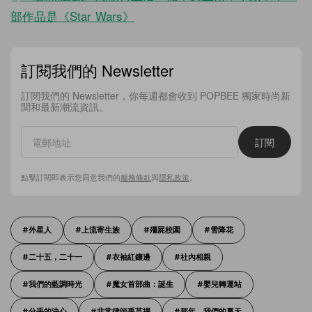
部作品是《Star Wars》
訂閱我們的 Newsletter
訂閱我們的 Newsletter，你每週都會收到 POPBEE 獨家時尚新
聞和最新潮流資訊。
訂閱
點擊訂閱即表示您同意我們的
服務條款
與
隱私政策
。
外星人
上流寄生族
殭屍校園
雪降花
二十五，二十一
衣袖紅鑲邊
社內相親
我們的藍調時光
魔女首部曲：誕生
嬰兒轉運站
分手的決心
非常律師禹英禑
那年，我們的夏天