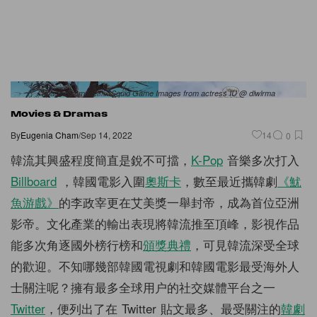
Images from Netflix Squid Game Images from actress IU @ dlwlrma
Movies & Dramas
By
Eugenia Cham
/
Sep 14, 2022
14
0
韓流其興盛程度簡直是銳不可擋，
K-Pop
音樂多次打入
Billboard
，韓國電影入圍
奧斯卡
，數至最近攜韓劇
《魷
魚游戲》
的李政宰更在艾美獎一舉封帝，成為首位亞洲
影帝。文化產業的輸出表現將韓流推至頂峰，影視作品
能多次角逐國外榜行榜和
頒獎典禮
，可見韓流深受全球
的歡迎。不知哪幾部韓國電視劇和韓國電影最受海外人
士關注呢？擁有最多全球用户的社交媒體平台之一
Twitter
，便列出了在 Twitter 貼文最多、最受關注的
韓劇