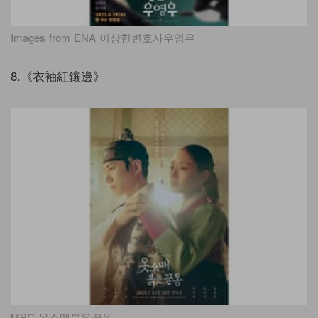
Images from ENA 이상한변호사우영우
8.《衣袖紅鑲邊》
MBC 옷소매붉은끝동