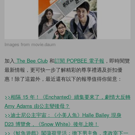
Images from movie.daum
加入
The Bee Club
和
訂閱
POPBEE
電子報
，即時閱覽
最新情報，更可快一步了解精彩的尊享禮遇及折扣優
惠！除了這篇外，最近還有以下的報導值得你留意：
>>
相隔 15 年！《Enchanted》續集要來了，劇情大反轉
Amy Adams 由公主變後母？
>>
迪士尼公主宇宙：《小美人魚》Halle Bailey 現身
D23 博覽會，《Snow White》後年上映！
>>
《魷魚遊戲》闖蕩荷里活：擔下男主角，李政宰下一