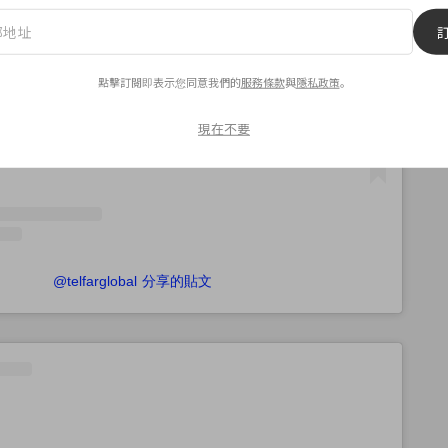
查看這則貼文
點擊訂閱即表示您同意我們的
服務條款
與
隱私政策
。
現在不要
@telfarglobal 分享的貼文