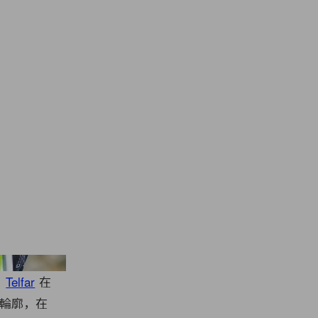
helot/Getty Images
。
Telfar
在
的輪廓，在