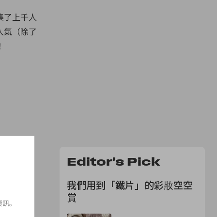
集了上千人
人氣（除了
！
Editor's Pick
我們用到「鐵片」的彩妝空空
賞
資訊。