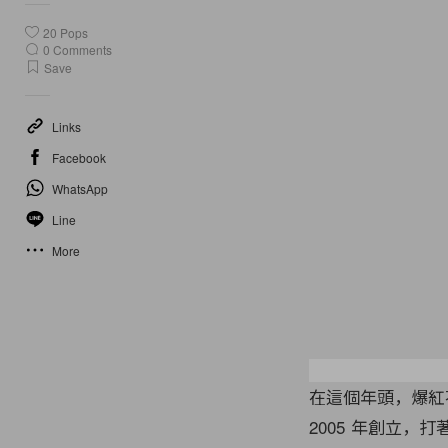
20
Pops
0
Comments
Save
Links
Facebook
WhatsApp
Line
More
在這個年頭，爆紅
2005 年創立