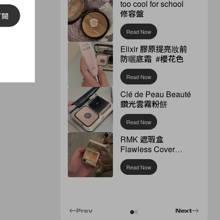
too cool for school
修容盤
訂閱
Read Now
Elixir 膠原提亮妝前
防曬底霜 #櫻花色
Read Now
Clé de Peau Beauté
鑽光雲霧粉餅
Read Now
RMK 遮瑕盒
Flawless Cover
Concealer
Read Now
Prev
Next