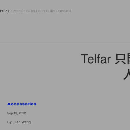
POPBEE
POPBEE CIRCLE
CITY GUIDE
POPCAST
FASHION
ACCES
Telf
Accessories
Sep 13, 2022
By
Ellen Wang