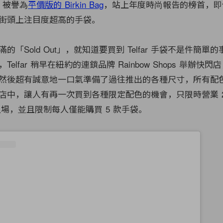
論，被譽為
平價版的 Birkin Bag
，站上年度時尚報告的榜首，即
街頭上注目度超高的手袋。
「Sold Out」，就知道要買到 Telfar 手袋不是件簡單
Telfar 稍早在紐約的連鎖品牌
Rainbow Shops
舉辦快閃店
然後超有誠意地一口氣準備了過往推出的各種尺寸，所有配
店中，讓人有再一次買到各種限定配色的機會，只限時營業 2
人入場，並且限制每人僅能購買 5 款手袋。