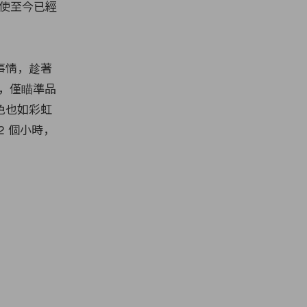
使至今已經
的事情，趁著
，僅瞄準品
色也如彩虹
 個小時，