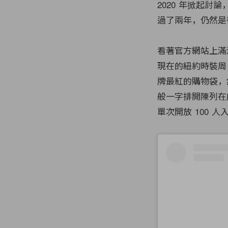
2020 年掀起討
過了兩年，仍然是
看著官方網站上滿滿的
現在的紐約時裝周，
牌最紅的購物袋，
般一字排開陳列在
單次開放 100 