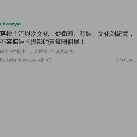
Lifestyle
穿梭主流與次文化：從街頭、時裝、文化到紀實，
不容錯過的攝影師黃俊團個展！
靜謐的空間中，走入鏡頭下的真實請感。
By
Amber Ku
/
2022年9月13日
39
0