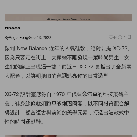
All Images from New Balance
Shoes
By
Angel Fong
/
Sep 13, 2022
46
0
數到 New Balance 近年的人氣鞋款，絕對要提 XC-72。
因為只要走在街上，大家總不難發現一眾時尚男生、女
生們的腳上出現這一雙！而近日 XC-72 更推出了全新兩
大配色，以鮮明搶眼的色調點亮你的日常造型。
XC-72 設計靈感源自 1970 年代概念汽車的科技樂觀主
義，鞋身線條就如跑車般俐落簡潔，以不同材質配合解
構設計，糅合復古與前衛的美學元素，打造出這款式中
性的時尚運動鞋。