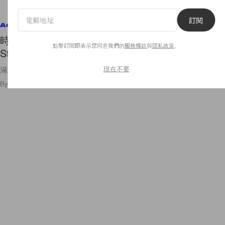
訂閱
Accessories
時髦女生眼冒愛心：Bottega Veneta 聯名百年書店
點擊訂閱即表示您同意我們的
服務條款
與
隱私政策
。
Strand 推出皮革 Tote Bag！
現在不要
滿滿文藝氣質的聯名手袋！
By
Amber Ku
/
2022年9月13日
35
0