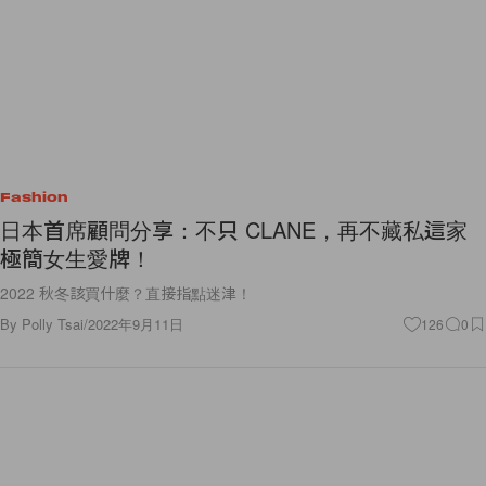
Fashion
日本首席顧問分享：不只 CLANE，再不藏私這家
極簡女生愛牌！
2022 秋冬該買什麼？直接指點迷津！
By
Polly Tsai
/
2022年9月11日
126
0