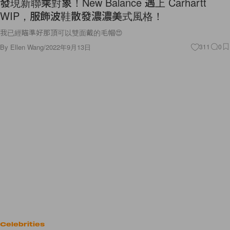
發現新聯乘對象！New Balance 遇上 Carhartt
WIP，服飾波鞋散發濃濃美式風格！
我已經瞄準好那頂可以雙面戴的毛帽😍
By
Ellen Wang
/
2022年9月13日
311
0
Celebrities