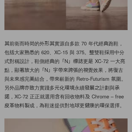
其前衛而時尚的外形其實源自多款 70 年代經典跑鞋，
包括大家熟悉的 620、XC-15 與 375。整雙鞋採用中分
式對稱設計，鞋側經典的「N」標誌更是 XC-72 一大亮
點，顯著放大的「N」字帶來誇張的視覺效果，將復古
與未來感完美結合，帶來嶄新的 Retro-Futurism 氛圍。
另外品牌亦致力實踐多元化環境永續發展之計劃與承
諾，XC-72 正正就選用含有回收物料及 Chrome – free
皮革物料製成，為鞋迷提供對地球更健康的環保選擇。