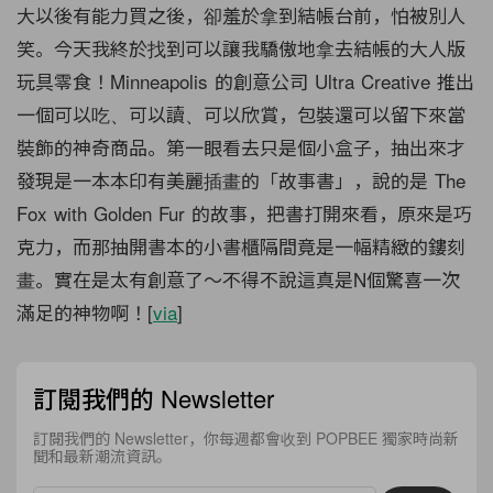
大以後有能力買之後，卻羞於拿到結帳台前，怕被別人
笑。
今天我終於找到可以讓我驕傲地拿去結帳的大人版
玩具零食！
Minneapolis 的創意公司 Ultra Creative 推出
一個可以吃、可以讀、可以欣賞，
包裝還可以留下來當
裝飾的神奇商品。第一眼看去只是個小盒子，
抽出來才
發現是一本本印有美麗插畫的「故事書」，說的是 The
Fox with Golden Fur 的故事，把書打開來看，原來是巧
克力，
而那抽開書本的小書櫃隔間竟是一幅精緻的鏤刻
畫。
實在是太有創意了～不得不說這真是N個驚喜一次
滿足的神物啊！[
via
]
訂閱我們的 Newsletter
訂閱我們的 Newsletter，你每週都會收到 POPBEE 獨家時尚新
聞和最新潮流資訊。