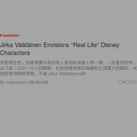
Fashion
Jirka Väätäinen Envisions “Real Life” Disney
Characters
我常常在想，如果現實中真的有人長得和漫畫人物一樣，一定會很恐怖。
占了臉二分之一大小的眼睛，比例極度誇張的長腿和比頭還大的胸部，光
想就覺得很奇怪啊。不過 Jirka Väätäinen’s的
By
Yolanda
/
2012年3月29日
4
0