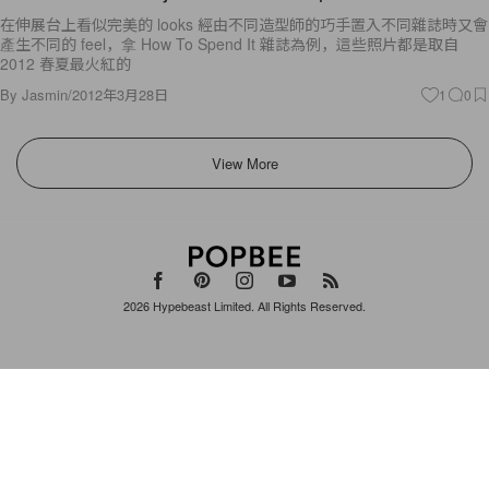
在伸展台上看似完美的 looks 經由不同造型師的巧手置入不同雜誌時又會
產生不同的 feel，拿 How To Spend It 雜誌為例，這些照片都是取自
2012 春夏最火紅的
By
Jasmin
/
2012年3月28日
1
0
View More
2026
Hypebeast Limited
. All Rights Reserved.