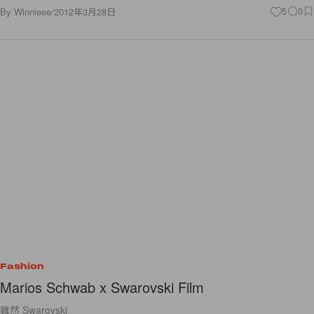
By
Winnieee
/
2012年3月28日
5
0
Fashion
Marios Schwab x Swarovski Film
雖然 Swarovski