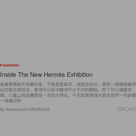
Fashion
Inside The New Hermès Exhibition
看展覽總是件有趣的事，不管喜愛與否，或類型為何，面對一個個傾巢而
出的理念與想法，覺得可以從中獲得不少不同的觀點，除了可以增廣見
聞，心靈上的滋養更是一次的大豐收。今天就要邀請大家跟我們一同參觀
一場講述時
By
Bambina
/
2012年3月29日
3
0