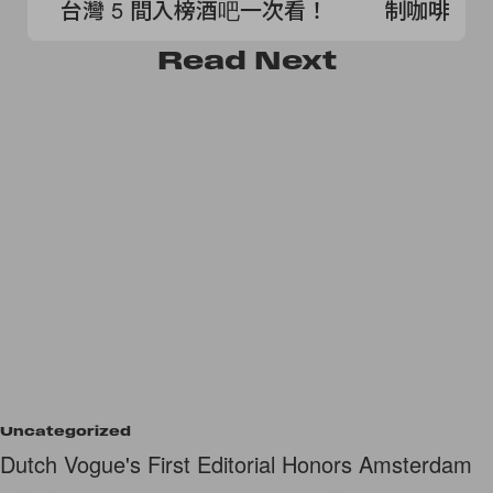
台灣 5 間入榜酒吧一次看！
制咖啡名店 
Read
Next
Uncategorized
Dutch Vogue's First Editorial Honors Amsterdam