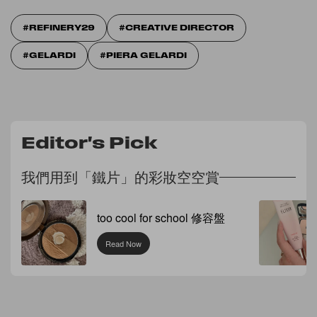
REFINERY29
CREATIVE DIRECTOR
GELARDI
PIERA GELARDI
Editor's Pick
我們用到「鐵片」的彩妝空空賞
too cool for school 修容盤
Read Now