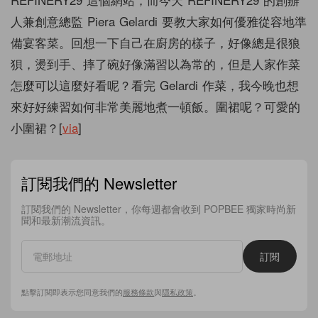
人兼創意總監 Piera Gelardi 要教大家如何優雅從容地準
備宴客菜。
回想一下自己在廚房的樣子，好像總是很狼
狽，燙到手、
摔了碗好像滿習以為常的，但是人家作菜
怎麼可以這麼好看呢？
看完 Gelardi 作菜，
我今晚也想
來好好練習如何非常美麗地煮一頓飯。圍裙呢？
可愛的
小圍裙？[
via
]
訂閱我們的 Newsletter
訂閱我們的 Newsletter，你每週都會收到 POPBEE 獨家時尚新
聞和最新潮流資訊。
訂閱
點擊訂閱即表示您同意我們的
服務條款
與
隱私政策
。