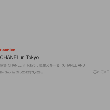
Fashion
CHANEL in Tokyo
關於 CHANEL in Tokyo，現在又多一發《CHANEL AND
By
Sophia CH.
/
2012年3月28日
25
0