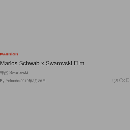
Fashion
Marios Schwab x Swarovski Film
雖然 Swarovski
By
Yolanda
/
2012年3月28日
1
0