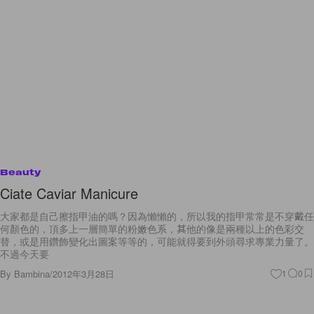
Beauty
Ciate Caviar Manicure
大家都是自己擦指甲油的嗎？因為懶懶的，所以我的指甲常常是不穿戴任
何顏色的，頂多上一層簡單的粉嫩色系，其他的像是兩種以上的色彩交
替，或是用鑽飾變化出圖案等等的，可能就得要到外頭尋求專業力量了。
不過今天要
By
Bambina
/
2012年3月28日
1
0