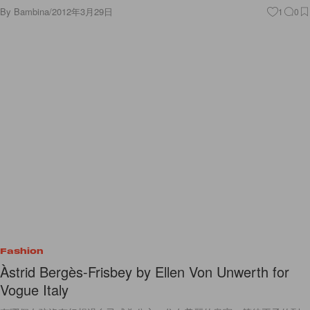
By
Bambina
/
2012年3月29日
1
0
Fashion
Àstrid Bergès-Frisbey by Ellen Von Unwerth for
Vogue Italy