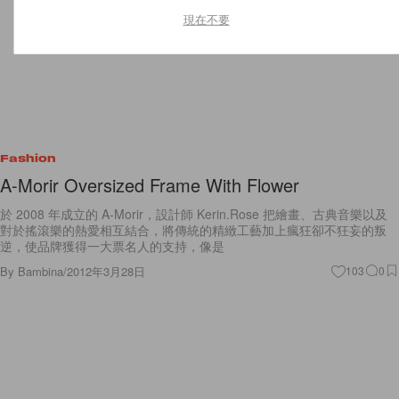
現在不要
Fashion
A-Morir Oversized Frame With Flower
於 2008 年成立的 A-Morir，設計師 Kerin.Rose 把繪畫、古典音樂以及
對於搖滾樂的熱愛相互結合，將傳統的精緻工藝加上瘋狂卻不狂妄的叛
逆，使品牌獲得一大票名人的支持，像是
By
Bambina
/
2012年3月28日
103
0