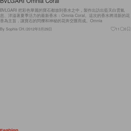
BVLGARI Omnia Coral
BVLGARI 把彩色華麗的寶石都放到香水之中，製作出訪出藍天白雲氣
息、洋溢著夏季活力的最新香水：Omnia Coral。這次的香水將清新的花
香為主旨，讓寶石的閃爍和神秘的花奔交匯而成。Omnia
By
Sophia CH.
/
2012年3月29日
11
0
Fashion