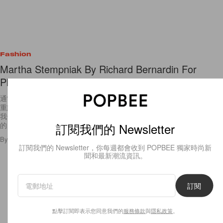
Fashion
Martha Stempniak By Richard Bernardin For
Please Magazine Spring Summer 2012
通常在欣賞一組照片時，美麗的模特兒與她們身上的衣服絕對是吸睛的大
重點，驚嘆完她們有多美麗、服裝師有多會搭配、攝影師有多會照之後，
我一定還會看看場景中藏了什麼秘密。這組照片的背景就滿令人匪夷所思
訂閱我們的 Newsletter
的，一開
By
Yolanda
/
2012年3月28日
1
0
訂閱我們的 Newsletter，你每週都會收到 POPBEE 獨家時尚新
聞和最新潮流資訊。
訂閱
點擊訂閱即表示您同意我們的
服務條款
與
隱私政策
。