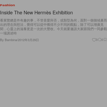
Fashion
Inside The New Hermès Exhibition
看展覽總是件有趣的事，不管喜愛與否，或類型為何，面對一個個傾巢而
出的理念與想法，覺得可以從中獲得不少不同的觀點，除了可以增廣見
聞，心靈上的滋養更是一次的大豐收。今天就要邀請大家跟我們一同參觀
一場講述時
By
Bambina
/
2012年3月29日
3
0