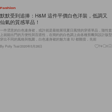
Fashion
默默受到追捧：H&M 這件平價白色洋裝，低調又
仙氣的質感單品！
一件恣意的白色連身裙，或許就是最能展現夏日風情的穿搭單品，隨性套
上就能出門的方便性與百搭性，在簡約的白色調上由各種剪裁與設計版型
穿出不同的風格與氛圍，白色連身裙的魅力連 IU 都難擋，先前
By
Polly Tsai
/
2020年5月28日
74
0