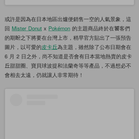
或許是因為在日本地區出爐便銷售一空的人氣景象，這
回
Mister Donut
x
Pokémon
的主題商品終於在饕客們
的期盼之下將要在台灣上市，稍早官方貼出了一張預告
圖片，以可愛的
皮卡丘
為主題，雖然除了公布日期會在
6 月 2 日之外，尚不知道是否會有日本當地熱賣的皮卡
丘甜甜圈、寶貝球波提和法蘭奇等等產品，不過想必不
會相去太遠，仍就讓人非常期待！