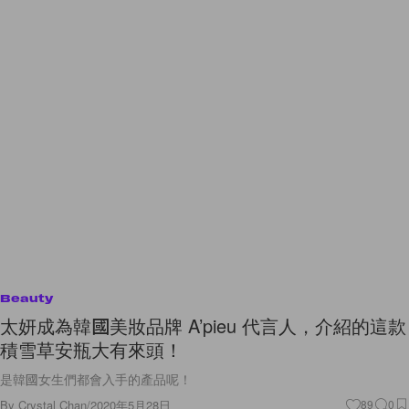
Beauty
太妍成為韓國美妝品牌 A’pieu 代言人，介紹的這款
積雪草安瓶大有來頭！
是韓國女生們都會入手的產品呢！
By
Crystal Chan
/
2020年5月28日
89
0