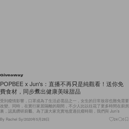
Giveaway
POPBEE x Jun's：直播不再只是純觀看！送你免
費食材，同步煮出健康美味甜品
受到疫情影響，口罩成為了生活必需品之一，女生的日常妝容也難免需要
改變。同時，在實行家居隔離的期間，不少人比以往花了更多時間在廚房
裏，認真鑽研廚藝。為了讓大家充實地度過抗疫時期，我們與 Jun’s
By
Rachel Sy
/
2020年5月28日
24
0