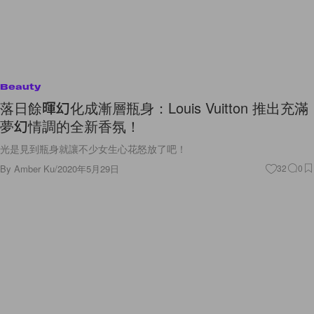
Beauty
落日餘暉幻化成漸層瓶身：Louis Vuitton 推出充滿
夢幻情調的全新香氛！
光是見到瓶身就讓不少女生心花怒放了吧！
By
Amber Ku
/
2020年5月29日
32
0