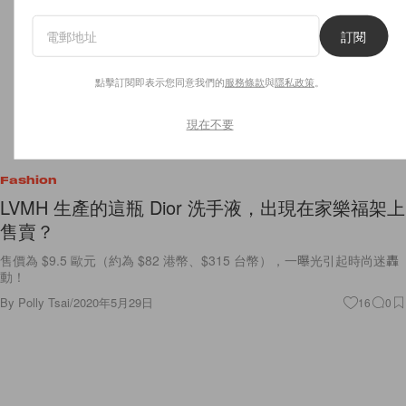
訂閱
點擊訂閱即表示您同意我們的
服務條款
與
隱私政策
。
現在不要
Fashion
LVMH 生產的這瓶 Dior 洗手液，出現在家樂福架上
售賣？
售價為 $9.5 歐元（約為 $82 港幣、$315 台幣），一曝光引起時尚迷轟
動！
By
Polly Tsai
/
2020年5月29日
16
0