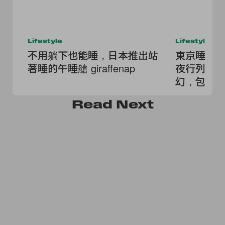
Lifestyle
Lifestyle
不用躺下也能睡，日本推出站
東京睡醒
著睡的午睡艙 giraffenap
夜行列車「L
幻，包廂
宿！
Read
Next