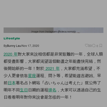
Image from Instagram @cieca.nomoto
Lifestyle
By
Bunny Lau
/
Nov 17, 2020
23
0
2020 年
對大家來說相信都是非常艱難的一年，全球人類
都受盡影響，大家都渴望這個動盪之年能盡快完結，然
後開始新的一年！對於
2021 年
，大家都充滿希望，不
少人更會依靠
星座
運程、問卜等，希望能趨吉避凶。早
前
日本
著名占卜網站「占いちゃんは考えた」就公佈了
明年不同
生日
日期的運程
排名
，大家可以透過自己的生
日看看明年對你來說會是怎樣的一年！