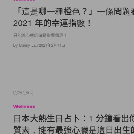
「這是哪一種橙色？」一條問題
2021 年的幸運指數！
只能說心態的確是影響命運！
By
Bunny Lau
/
2021年2月11日
79
0
Wellness
日本大熱生日占卜：1 分鐘看出
質素，擁有最強心臟是這日出生