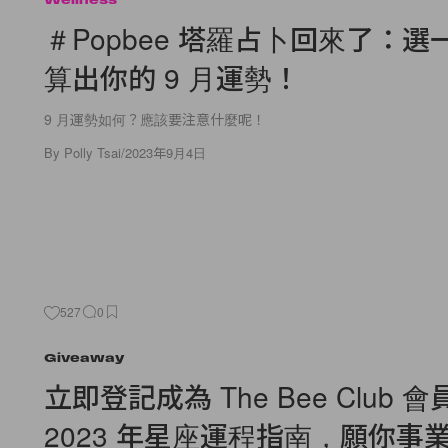
＃Popbee 塔羅占卜回來了：選
算出你的 9 月運勢！
9 月運勢如何？應該要注意什麼呢！
By
Polly Tsai
/
2023年9月4日
527
0
Giveaway
立即登記成為 The Bee Club 
2023 年星座運程指南，願你事