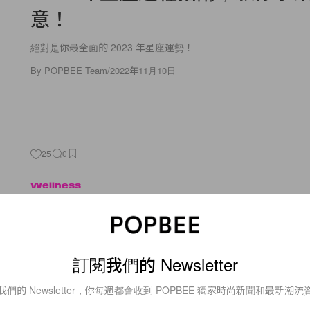
意！
絕對是你最全面的 2023 年星座運勢！
By
POPBEE Team
/
2022年11月10日
25
0
Wellness
#POPBEE 塔羅占卜：計劃轉
看看神諭牌給你關於這個計劃的
訂閱我們的 Newsletter
讓本地占卜師為你解開煩惱吧！
我們的 Newsletter，你每週都會收到 POPBEE 獨家時尚新聞和最新潮流
By
Bunny Lau
/
2022年10月21日