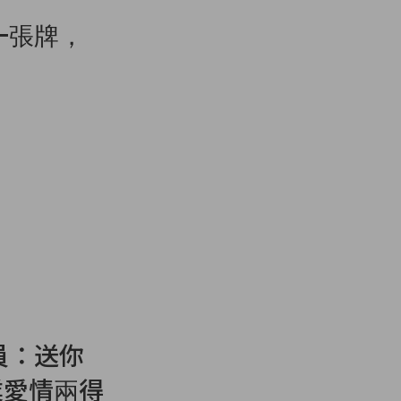
一張牌，
會員：送你
業愛情兩得