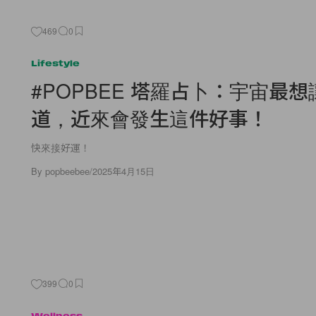
469
0
Lifestyle
#POPBEE 塔羅占卜：宇宙最
道，近來會發生這件好事！
快來接好運！
By
popbeebee
/
2025年4月15日
399
0
Wellness