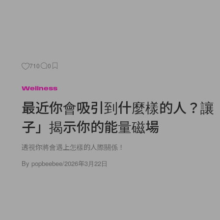
710
0
Wellness
最近你會吸引到什麼樣的人？讓
子」揭示你的能量磁場
透視你將會遇上怎樣的人際關係！
By
popbeebee
/
2026年3月22日