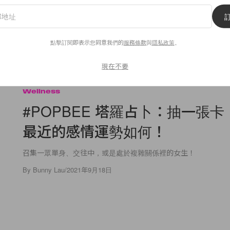
點擊訂閱即表示您同意我們的
服務條款
與
隱私政策
。
現在不要
666
0
Wellness
#POPBEE 塔羅占卜：抽一張
最近的感情運勢如何！
召集一眾單身、交往中，或是處於複雜關係裡的女生！
By
Bunny Lau
/
2021年9月18日