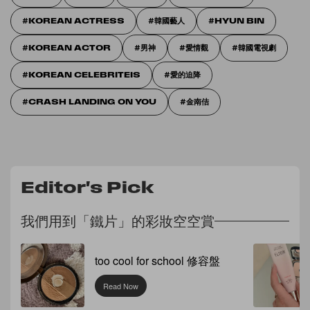
KOREAN ACTRESS
韓國藝人
HYUN BIN
KOREAN ACTOR
男神
愛情觀
韓國電視劇
KOREAN CELEBRITEIS
愛的迫降
CRASH LANDING ON YOU
金南佶
Editor's Pick
我們用到「鐵片」的彩妝空空賞
too cool for school 修容盤
Read Now