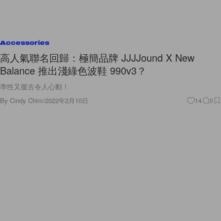
Accessories
高人氣聯名回歸：極簡品牌 JJJJound X New
Balance 推出淺綠色波鞋 990v3？
率性又復古令人心動！
By
Cindy Chim
/
2022年2月10日
14
0