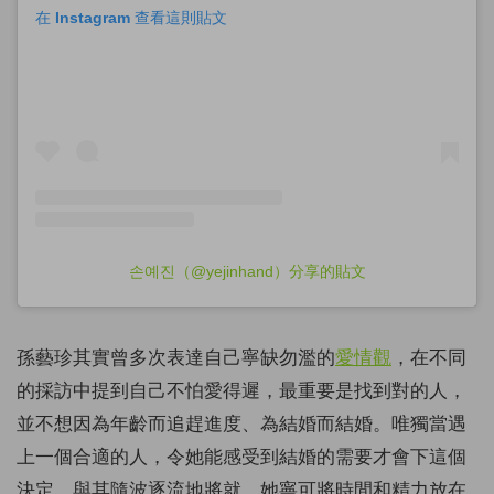
在 Instagram 查看這則貼文
손예진（@yejinhand）分享的貼文
孫藝珍其實曾多次表達自己寧缺勿濫的
愛情觀
，在不同
的採訪中提到自己不怕愛得遲，最重要是找到對的人，
並不想因為年齡而追趕進度、為結婚而結婚。唯獨當遇
上一個合適的人，令她能感受到結婚的需要才會下這個
決定。與其隨波逐流地將就，她寧可將時間和精力放在