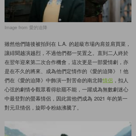
Image from 愛的迫降
雖然他們隨後被拍到在 L.A. 的超級市場內肩並肩買菜，
讓緋聞越演越烈，不過他們都一笑置之。直到二人終於
在翌年迎來第二次合作機會，這次更是一部愛情劇，亦
是在不久的將來、成為他們定情作的《愛的迫降》！他
們在《愛的迫降》中飾演一對苦命的南北韓
情侶
，扣人
心弦的劇情令觀眾看得欲罷不能，一躍成為無數劇迷心
中最登對的螢幕情侶，因此當他們成為 2021 年的第一
對元旦情侶，旋即令粉絲沸騰了。