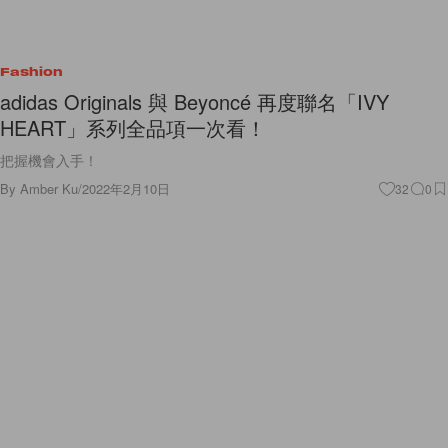
Fashion
adidas Originals 與 Beyoncé 再度聯名「IVY
HEART」系列全品項一次看！
把握機會入手！
By
Amber Ku
/
2022年2月10日
32
0