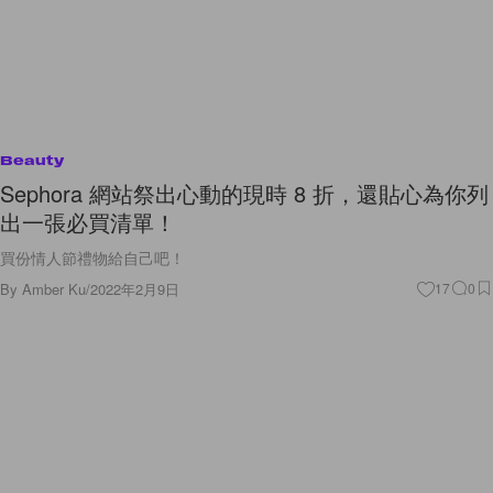
Beauty
Sephora 網站祭出心動的現時 8 折，還貼心為你列
出一張必買清單！
買份情人節禮物給自己吧！
By
Amber Ku
/
2022年2月9日
17
0