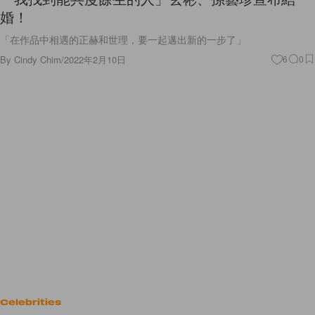
婚！
「在作品中相遇的正赫和世理，要一起邁出新的一步了」
By
Cindy Chim
/
2022年2月10日
6
0
Celebrities