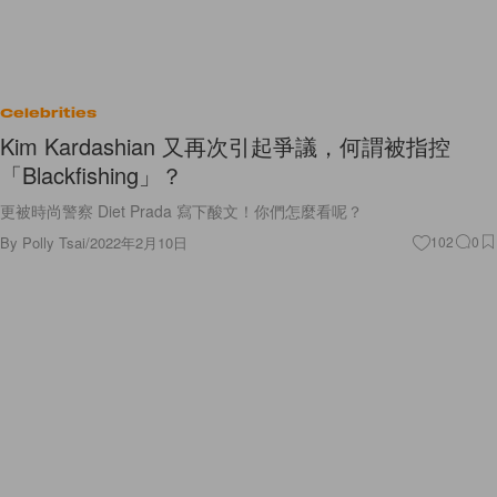
Celebrities
Kim Kardashian 又再次引起爭議，何謂被指控
「Blackfishing」？
更被時尚警察 Diet Prada 寫下酸文！你們怎麼看呢？
By
Polly Tsai
/
2022年2月10日
102
0