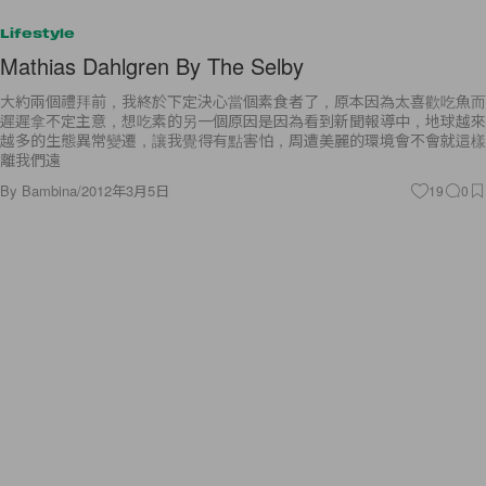
Lifestyle
Mathias Dahlgren By The Selby
大約兩個禮拜前，我終於下定決心當個素食者了，原本因為太喜歡吃魚而
遲遲拿不定主意，想吃素的另一個原因是因為看到新聞報導中，地球越來
越多的生態異常變遷，讓我覺得有點害怕，周遭美麗的環境會不會就這樣
離我們遠
By
Bambina
/
2012年3月5日
19
0