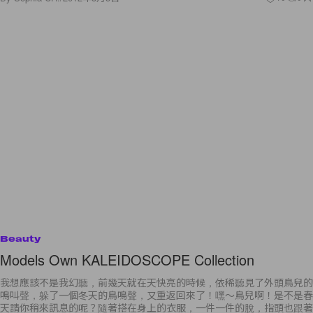
Beauty
Models Own KALEIDOSCOPE Collection
我想應該不是我幻聽，前幾天就在天快亮的時候，依稀聽見了外頭鳥兒的
鳴叫聲，躲了一個冬天的鳥鳴聲，又重返回來了！嘿～鳥兒啊！是不是春
天請你稍來訊息的呢？隨著搭在身上的衣服，一件一件的脫，指頭也跟著