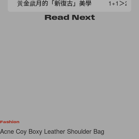
黃金歲月的「新復古」美學
1+1＞2 
Read
Next
Fashion
Acne Coy Boxy Leather Shoulder Bag