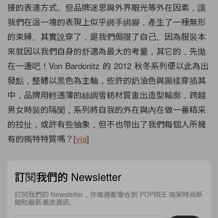
接的表達方式。但品牌迷思與外界眼光等外在因素，讓
我們在這一塊的表現上似乎綁手綁腳，產生了一種無形
的束縛。其實說穿了，是我們侷限了自己。因為服裝本
來就因以我們自身的舒適為最大的考量，其它的，先拋
在一邊吧！Von Bardonitz 的 2012 秋冬系列便以此為出
發點，整體以黑色為主軸，些許的奶油色與圖樣穿插其
中，品牌用輕透薄的絲綢雪紡材質畫出造型輪廓，跨越
男女時裝的隔閡，系列將自我的外在與內在做一番精采
的拉扯，或許有些抽象，但不也帶出了我們每個人所擁
有的獨特特質嗎？[
via
]
訂閱我們的 Newsletter
訂閱我們的 Newsletter，你每週都會收到 POPBEE 獨家時尚新
聞和最新潮流資訊。