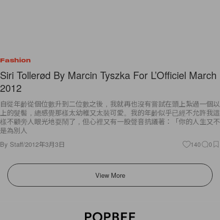
Fashion
Siri Tollerød By Marcin Tyszka For L’Officiel March
2012
自從年齡從個位數升到二位數之後，我就再也沒有嘗試在頭上紮過一個以
上的髮髻，總感覺那樣太幼稚又太裝可愛。我的年齡似乎已經不允許我這
樣不顧旁人眼光地耍鬧了，但心裡又有一股聲音抗議著：「你的人生又不
是為別人
By
Staff
/
2012年3月3日
140
0
View More