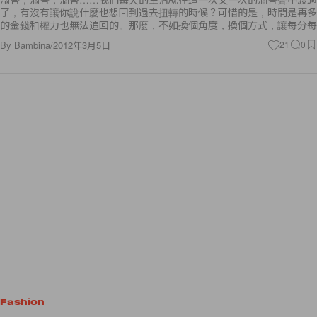
了，有沒有讓你說什麼也想回到過去扭轉的時候？可惜的是，時間是再多
的金錢和權力也無法追回的。那麼，不如換個角度，換個方式，讓每分每
By
Bambina
/
2012年3月5日
21
0
Fashion