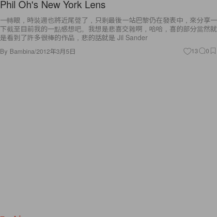
Phil Oh's New York Lens
一轉眼，時裝週也將近尾聲了，只剩最後一站巴黎仍在發表中，來分享一
下截至目前我的一點感想吧。我想是悲喜交雜啊，哈哈，喜的部分當然就
是看到了許多很棒的作品，悲的話就是 Jil Sander
By
Bambina
/
2012年3月5日
13
0