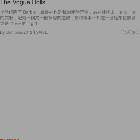
The Vogue Dolls
小時候除了 Barbie，紙娃娃也是我的兒時玩伴，為娃娃換上一套又一套
的衣服，配襯一個又一個多變的造型，當時根本不知道什麼是穿搭禁忌，
或是也沒有個 it girl
By
Bambina
/
2012年3月6日
5
0