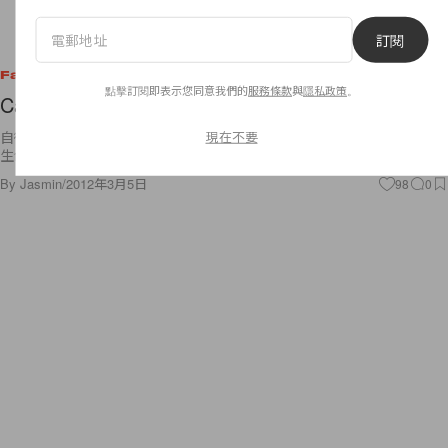
訂閱
Fashion
點擊訂閱即表示您同意我們的
服務條款
與
隱私政策
。
Carven Fall 2012
現在不要
自從設計師 Guillaume Henry 接掌法國老牌 Carven 後，為品牌注入全新
生命力，成為了世界各地 fashionista 的新寵。Carven
By
Jasmin
/
2012年3月5日
98
0