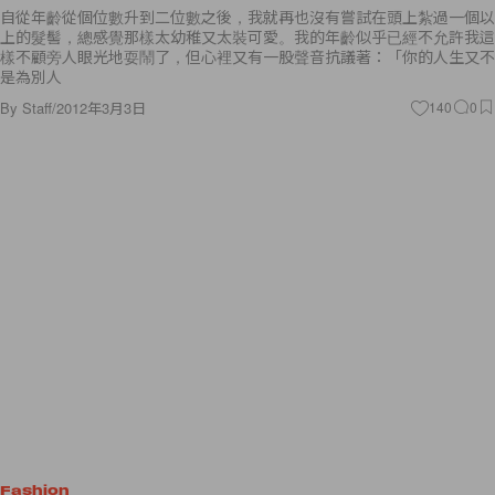
自從年齡從個位數升到二位數之後，我就再也沒有嘗試在頭上紮過一個以
上的髮髻，總感覺那樣太幼稚又太裝可愛。我的年齡似乎已經不允許我這
樣不顧旁人眼光地耍鬧了，但心裡又有一股聲音抗議著：「你的人生又不
是為別人
By
Staff
/
2012年3月3日
140
0
Fashion