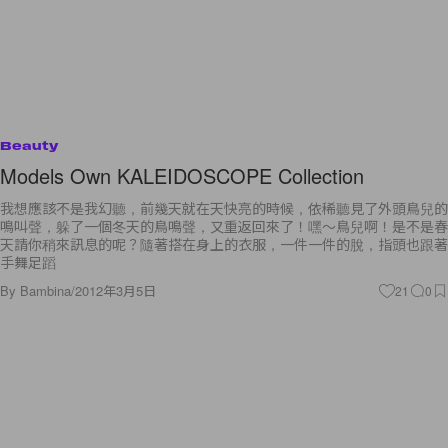
Beauty
Models Own KALEIDOSCOPE Collection
我想應該不是我幻聽，前幾天就在天快亮的時候，依稀聽見了外頭鳥兒的
鳴叫聲，躲了一個冬天的鳥鳴聲，又重返回來了！嘿～鳥兒啊！是不是春
天請你稍來訊息的呢？隨著搭在身上的衣服，一件一件的脫，指頭也跟著
手舞足蹈
By
Bambina
/
2012年3月5日
21
0