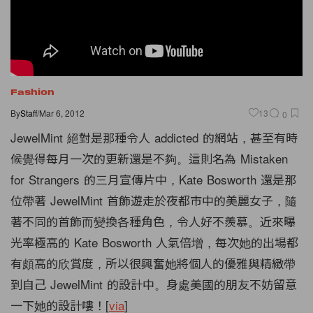
Fashion
By
Staff
/
Mar 6, 2012
13
0
JewelMint 絕對是那種令人 addicted 的網站，
甚至有時
候覺得每月一次的更新還是不夠。
這則名為 Mistaken
for Strangers 的三月宣傳片中，Kate Bosworth 還是那
位帶著 JewelMint 首飾遊走於夜都
市中的美麗女子，隨
著不同的首飾而變換各種角色，令人好不羨慕。
近來曝
光率極高的 Kate Bosworth 人氣倍增，每次她的出場都
有頗高的欣賞度，
所以很興奮她將個人的優雅與精緻帶
到自己 JewelMint 的設
計中。身處美國的朋友不妨留意
一下她的設計嘍！[
via
]