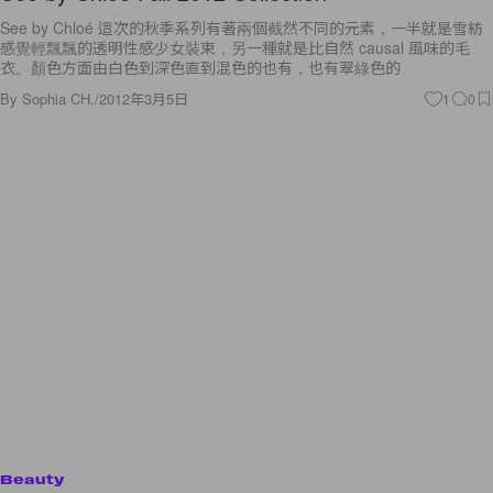
See by Chloé 這次的秋季系列有著兩個截然不同的元素，一半就是雪紡
感覺輕飄飄的透明性感少女裝束，另一種就是比自然 causal 風味的毛
衣。顏色方面由白色到深色直到混色的也有，也有翠綠色的
By
Sophia CH.
/
2012年3月5日
1
0
Beauty