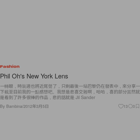
Fashion
Phil Oh's New York Lens
一轉眼，時裝週也將近尾聲了，只剩最後一站巴黎仍在發表中，來分享一
下截至目前我的一點感想吧。我想是悲喜交雜啊，哈哈，喜的部分當然就
是看到了許多很棒的作品，悲的話就是 Jil Sander
By
Bambina
/
2012年3月5日
13
0