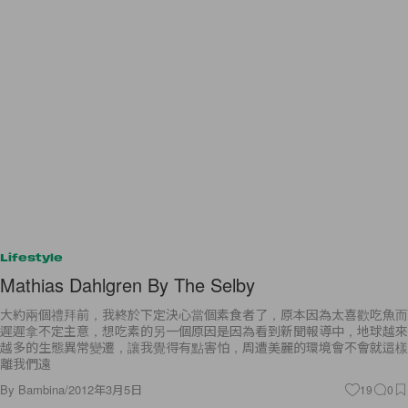
Lifestyle
Mathias Dahlgren By The Selby
大約兩個禮拜前，我終於下定決心當個素食者了，原本因為太喜歡吃魚而
遲遲拿不定主意，想吃素的另一個原因是因為看到新聞報導中，地球越來
越多的生態異常變遷，讓我覺得有點害怕，周遭美麗的環境會不會就這樣
離我們遠
By
Bambina
/
2012年3月5日
19
0