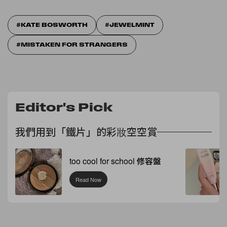
KATE BOSWORTH
JEWELMINT
MISTAKEN FOR STRANGERS
Editor's Pick
我們用到「鐵片」的彩妝空空賞
too cool for school 修容盤
Read Now