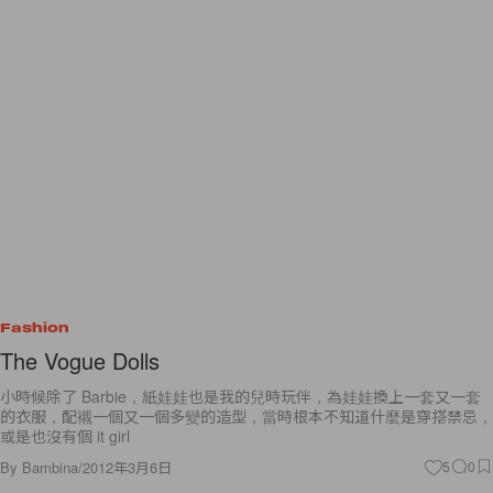
Fashion
The Vogue Dolls
小時候除了 Barbie，紙娃娃也是我的兒時玩伴，為娃娃換上一套又一套
的衣服，配襯一個又一個多變的造型，當時根本不知道什麼是穿搭禁忌，
或是也沒有個 it girl
By
Bambina
/
2012年3月6日
5
0