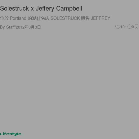
Solestruck x Jeffery Campbell
位於 Portland 的潮鞋名店 SOLESTRUCK 販售 JEFFREY
By
Staff
/
2012年3月3日
101
0
Lifestyle