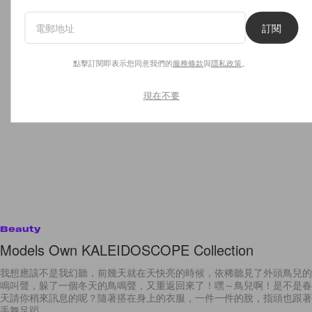
訂閱
點擊訂閱即表示您同意我們的
服務條款
與
隱私政策
。
現在不要
Beauty
Models Own KALEIDOSCOPE Collection
我想應該不是我幻聽，前幾天就在天快亮的時候，依稀聽見了外頭鳥兒的
鳴叫聲，躲了一個冬天的鳥鳴聲，又重返回來了！嘿～鳥兒啊！是不是春
天請你稍來訊息的呢？隨著搭在身上的衣服，一件一件的脫，指頭也跟著
手舞足蹈