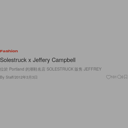
Fashion
Solestruck x Jeffery Campbell
位於 Portland 的潮鞋名店 SOLESTRUCK 販售 JEFFREY
By
Staff
/
2012年3月3日
101
0