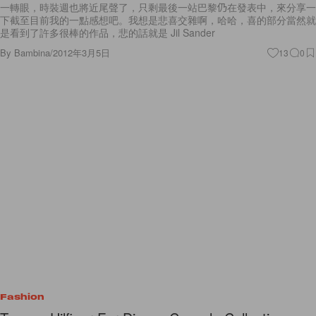
一轉眼，時裝週也將近尾聲了，只剩最後一站巴黎仍在發表中，來分享一
下截至目前我的一點感想吧。我想是悲喜交雜啊，哈哈，喜的部分當然就
是看到了許多很棒的作品，悲的話就是 Jil Sander
By
Bambina
/
2012年3月5日
13
0
Fashion