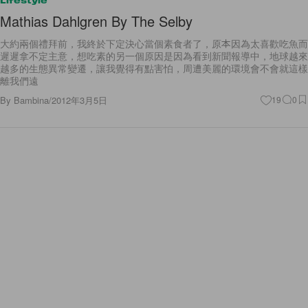
Lifestyle
Mathias Dahlgren By The Selby
大約兩個禮拜前，我終於下定決心當個素食者了，原本因為太喜歡吃魚而
遲遲拿不定主意，想吃素的另一個原因是因為看到新聞報導中，地球越來
越多的生態異常變遷，讓我覺得有點害怕，周遭美麗的環境會不會就這樣
離我們遠
By
Bambina
/
2012年3月5日
19
0