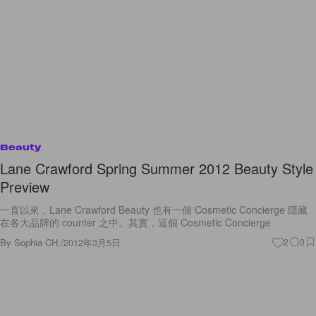
Beauty
Lane Crawford Spring Summer 2012 Beauty Style
Preview
一直以來，Lane Crawford Beauty 也有一個 Cosmetic Concierge 隱藏
在各大品牌的 counter 之中。其實，這個 Cosmetic Concierge
By
Sophia CH.
/
2012年3月5日
2
0