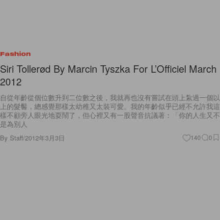
Fashion
Siri Tollerød By Marcin Tyszka For L’Officiel March
2012
自從年齡從個位數升到二位數之後，我就再也沒有嘗試在頭上紮過一個以
上的髮髻，總感覺那樣太幼稚又太裝可愛。我的年齡似乎已經不允許我這
樣不顧旁人眼光地耍鬧了，但心裡又有一股聲音抗議著：「你的人生又不
是為別人
By
Staff
/
2012年3月3日
140
0