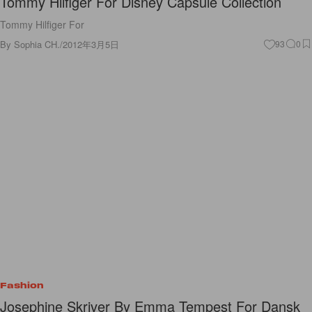
Tommy Hilfiger For Disney Capsule Collection
Tommy Hilfiger For
By
Sophia CH.
/
2012年3月5日
93
0
Fashion
Josephine Skriver By Emma Tempest For Dansk