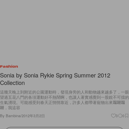
Fashion
Sonia by Sonia Rykie Spring Summer 2012
Collection
這幾天晚上到附近的公園運動時，發現身旁的人和動物越來越多了，一眼
望過五花八門的各項運動好不熱鬧啊，也讓人著實感覺到一股銳不可擋的
生氣湧現。可能感受到春天正悄悄靠近，許多人都帶著寵物出來蹓躂蹓
躂，我這容
By
Bambina
/
2012年3月2日
3
0