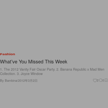
Fashion
What’ve You Missed This Week
1. The 2012 Vanity Fair Oscar Party. 2. Banana Republic x Mad Men
Collection. 3. Joyce Window
By
Bambina
/
2012年3月2日
2
0