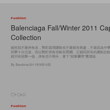
Fashion
Balenciaga Fall/Winter 2011 Ca
Collection
雖然我不是摔角迷，對於這項運動也不是挺有興趣，不過因為中
同學十分沉迷，所以對於摔角也略有耳聞。正如同所有的運動比
標只有冠軍一個，摔角也不例外，拿下”冠軍腰帶”應該就
By
Bambina
/
2011年9月10日
1
0
Fashion