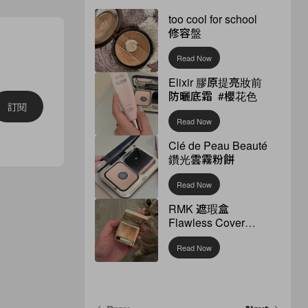
too cool for school
修容盤
Read Now
Elixir 膠原提亮妝前
防曬底霜 #櫻花色
訂閱
Read Now
Clé de Peau Beauté
鑽光雲霧粉餅
Read Now
RMK 遮瑕盒
Flawless Cover
Concealer
Read Now