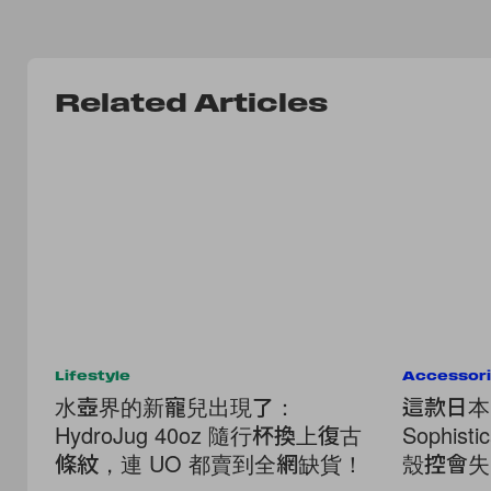
Related Articles
Lifestyle
Accessor
水壺界的新寵兒出現了：
這款日本
HydroJug 40oz 隨行杯換上復古
Sophisti
條紋，連 UO 都賣到全網缺貨！
殼控會失