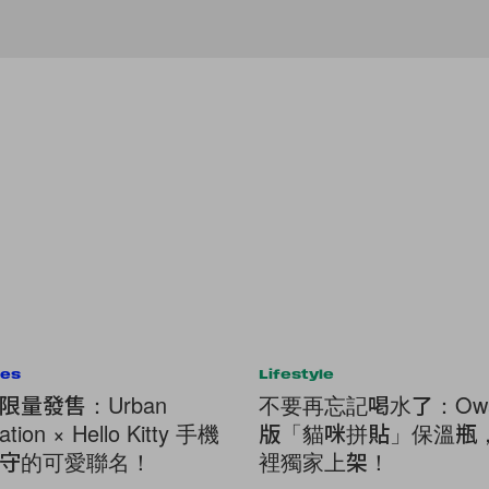
ies
Lifestyle
限量發售：Urban
不要再忘記喝水了：Owa
cation × Hello Kitty 手機
版「貓咪拼貼」保溫瓶
守的可愛聯名！
裡獨家上架！