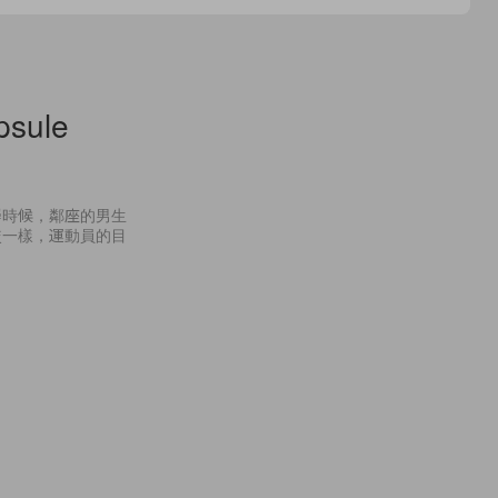
psule
學時候，鄰座的男生
較一樣，運動員的目