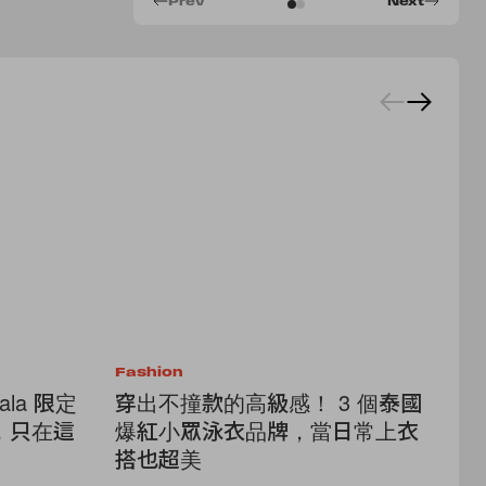
Prev
Next
Fashion
Fa
la 限定
穿出不撞款的高級感！ 3 個泰國
不
，只在這
爆紅小眾泳衣品牌，當日常上衣
雅
搭也超美
你