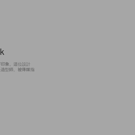
ok
下好印象。這位設計
是造型師。被傳媒指