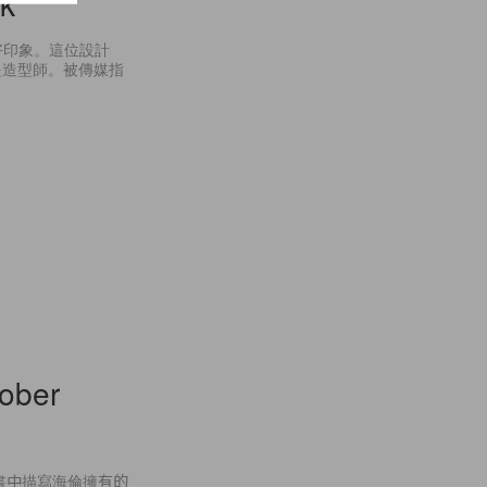
ok
下好印象。這位設計
是造型師。被傳媒指
tober
原先書中描寫海倫擁有的