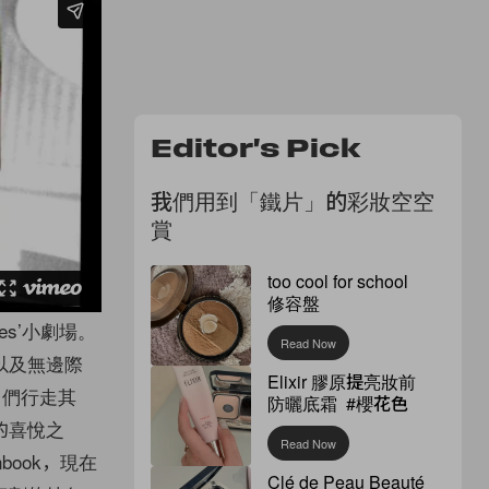
Editor's Pick
我們用到「鐵片」的彩妝空空
賞
too cool for school
修容盤
ies’小劇場。
Read Now
以及無邊際
Elixir 膠原提亮妝前
 們行走其
防曬底霜 #櫻花色
的喜悅之
Read Now
ionbook，現在
Clé de Peau Beauté