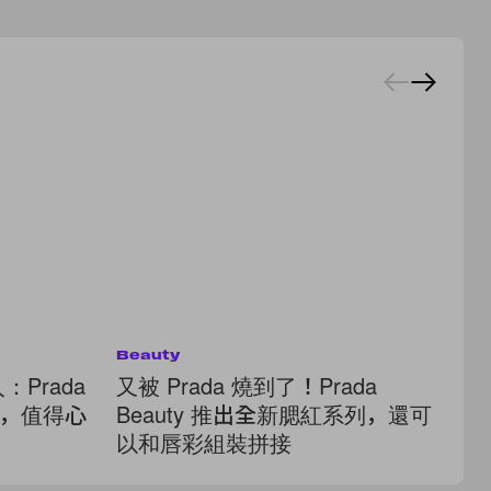
Beauty
Cel
：Prada
又被 Prada 燒到了！Prada
《
用袋，值得心
Beauty 推出全新腮紅系列，還可
起跑
以和唇彩組裝拼接
S