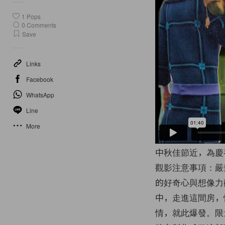
1
Pops
0
Comments
Save
Links
Facebook
WhatsApp
Line
More
中秋佳節近，為慶祝天涼
觀影注意事項：嚴
的好奇心與想像力觀
中，走進這間房，
情，就此爆發。限量50,00