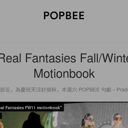
SORIES
BEAUTY
WELLNESS
LIFESTYLE
CELEBRITIES
V
Real Fantasies Fall/Wint
Motionbook
節近，為慶祝天涼好個秋，本週六 POPBEE 句獻－Prada ‘