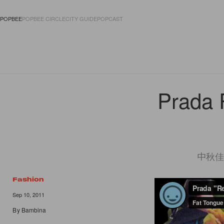
POPBEE
POPBEE CIRCLE
CITY GUIDE
POPCAST
FASHION
ACCES
Prada 
中秋佳
Fashion
Sep 10, 2011
By
Bambina