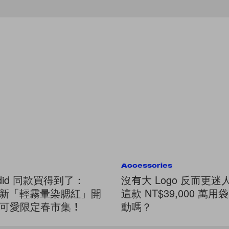
Accessories
Hadid 同款買得到了：
沒有大 Logo 反而更迷人
a 全新「輕霧暈染腮紅」開
這款 NT$39,000 萬
可愛限定春市集！
動嗎？