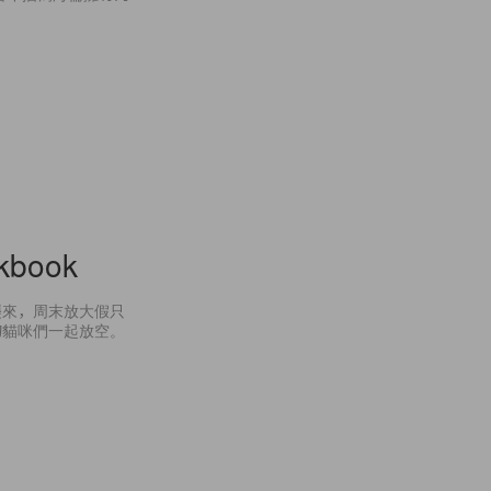
kbook
襲來，周末放大假只
的貓咪們一起放空。