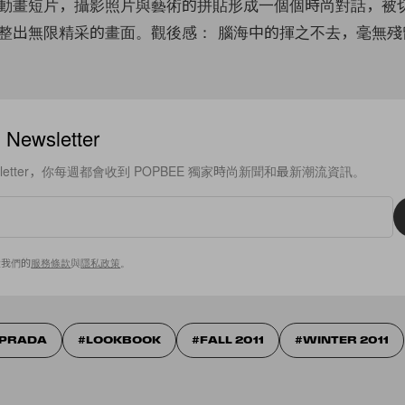
動畫短片，攝影照片與藝術的拼貼形成一個個時尚對話，被
整出無限精采的畫面。觀後感： 腦海中的揮之不去，毫無殘
ewsletter
sletter，你每週都會收到 POPBEE 獨家時尚新聞和最新潮流資訊。
意我們的
服務條款
與
隱私政策
。
PRADA
LOOKBOOK
FALL 2011
WINTER 2011