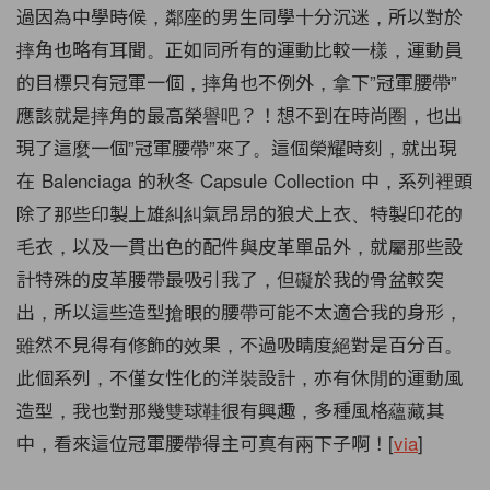
過因為中學時候，鄰座的男生同學十分沉迷，所以對於
摔角也略有耳聞。正如同所有的運動比較一樣，運動員
的目標只有冠軍一個，摔角也不例外，拿下”冠軍腰帶”
應該就是摔角的最高榮譽吧？！想不到在時尚圈，也出
現了這麼一個”冠軍腰帶”來了。這個榮耀時刻，就出現
在 Balenciaga 的秋冬 Capsule Collection 中，系列裡頭
除了那些印製上雄糾糾氣昂昂的狼犬上衣、特製印花的
毛衣，以及一貫出色的配件與皮革單品外，就屬那些設
計特殊的皮革腰帶最吸引我了，但礙於我的骨盆較突
出，所以這些造型搶眼的腰帶可能不太適合我的身形，
雖然不見得有修飾的效果，不過吸睛度絕對是百分百。
此個系列，不僅女性化的洋裝設計，亦有休閒的運動風
造型，我也對那幾雙球鞋很有興趣，多種風格蘊藏其
中，看來這位冠軍腰帶得主可真有兩下子啊！[
via
]