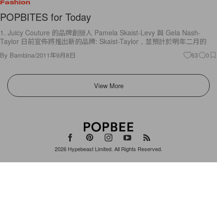
Fashion
POPBITES for Today
1. Juicy Couture 的品牌創辦人 Pamela Skaist-Levy 與 Gela Nash-
Taylor 日前宣佈將推出新的品牌: Skaist-Taylor，並預計於明年二月的
By
Bambina
/
2011年9月8日
63
0
View More
2026
Hypebeast Limited
. All Rights Reserved.