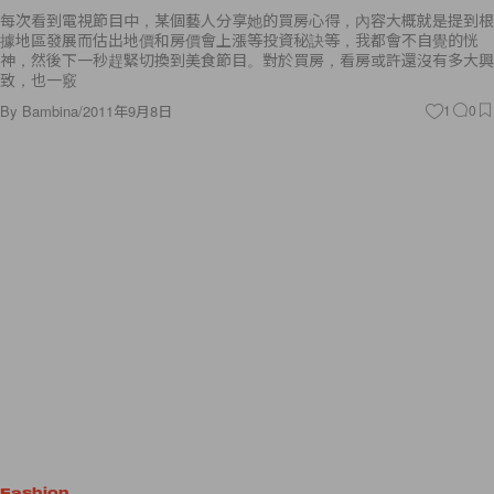
每次看到電視節目中，某個藝人分享她的買房心得，內容大概就是提到根
據地區發展而估出地價和房價會上漲等投資秘訣等，我都會不自覺的恍
神，然後下一秒趕緊切換到美食節目。對於買房，看房或許還沒有多大興
致，也一竅
By
Bambina
/
2011年9月8日
1
0
Fashion