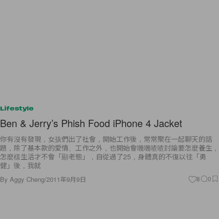
Lifestyle
Ben & Jerry’s Phish Food iPhone 4 Jacket
你有沒有發現，女孩們出了社會，開始工作後，常常聚在一起聊天的話
題，除了基本款的愛情、工作之外，也開始會嘰嘰喳喳討論要怎麼養生，
怎麼樣生活才不會「顯老態」，自從過了25，身體真的不復以往「勇
健」後，我就
By
Aggy Cheng
/
2011年9月9日
8
0