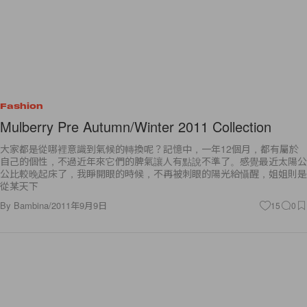
Fashion
Mulberry Pre Autumn/Winter 2011 Collection
大家都是從哪裡意識到氣候的轉換呢？記憶中，一年12個月，都有屬於
自己的個性，不過近年來它們的脾氣讓人有點說不準了。感覺最近太陽公
公比較晚起床了，我睜開眼的時候，不再被刺眼的陽光給懾醒，姐姐則是
從某天下
By
Bambina
/
2011年9月9日
15
0