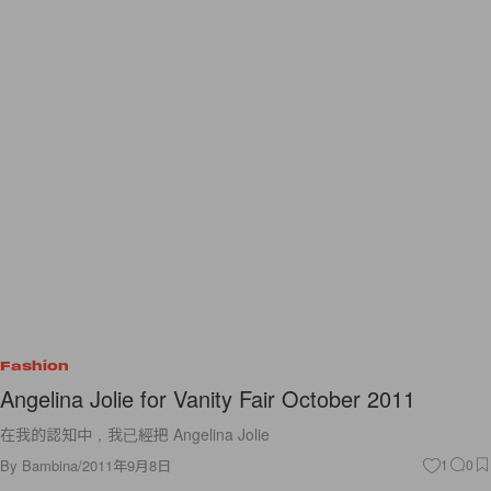
Fashion
Angelina Jolie for Vanity Fair October 2011
在我的認知中，我已經把 Angelina Jolie
By
Bambina
/
2011年9月8日
1
0