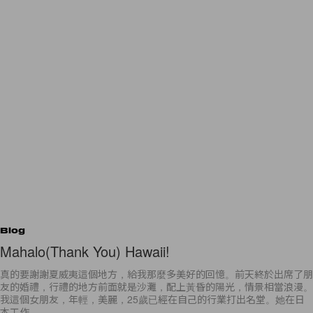
Blog
Mahalo(Thank You) Hawaii!
真的要謝謝夏威夷這個地方，給我那麼多美好的回憶。前天終於出席了朋
友的婚禮，行禮的地方前面就是沙灘，配上黃昏的陽光，情景相當浪漫。
我這個女朋友，年輕，美麗，25歲已經在自己的行業打出名堂。她在日
本工作，