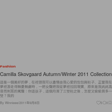
Fashion
Camilla Skovgaard Autumn/Winter 2011 Collection
這是一個美好的夢，在裡頭我可以盡情搶我心愛的包包與鞋子。正當我在
夢裡游走得無憂無慮時，一把女聲把我從夢裡拉回現實。原來是我媽媽高
音而刺耳的罵聲：你這孩子，這個月買了三雙鞋之後，怎麼又偷偷買多一
雙？我的
By
Winnieee
/
2011年9月8日
5
0