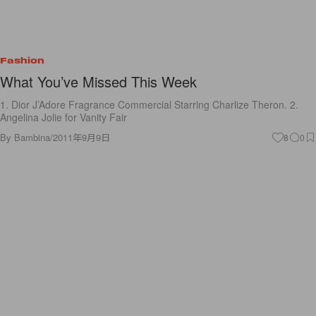
Fashion
What You’ve Missed This Week
1. Dior J’Adore Fragrance Commercial Starring Charlize Theron. 2.
Angelina Jolie for Vanity Fair
By
Bambina
/
2011年9月9日
8
0