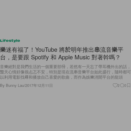
Lifestyle
樂迷有福了！YouTube 將於明年推出串流音樂平
台，是要跟 Spotify 和 Apple Music 對著幹嗎？
音樂絕對是我們生活的一個重要部份，若然有一天忘了帶耳機外出的話，
整天心情好像很忐忑不安，特別是現在流串音樂平台如此盛行，隨時都可
以利用電影找尋和播放自己喜愛的歌曲，而作為娛樂消閒平台的龍頭
By
Bunny Lau
/
2017年12月11日
2
0