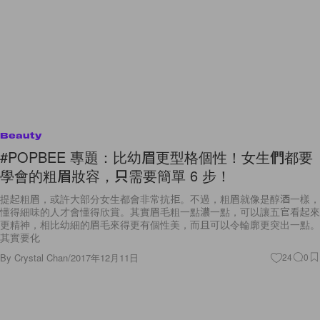
Beauty
#POPBEE 專題：比幼眉更型格個性！女生們都要
學會的粗眉妝容，只需要簡單 6 步！
提起粗眉，或許大部分女生都會非常抗拒。不過，粗眉就像是醇酒一樣，
懂得細味的人才會懂得欣賞。其實眉毛粗一點濃一點，可以讓五官看起來
更精神，相比幼細的眉毛來得更有個性美，而且可以令輪廓更突出一點。
其實要化
By
Crystal Chan
/
2017年12月11日
24
0