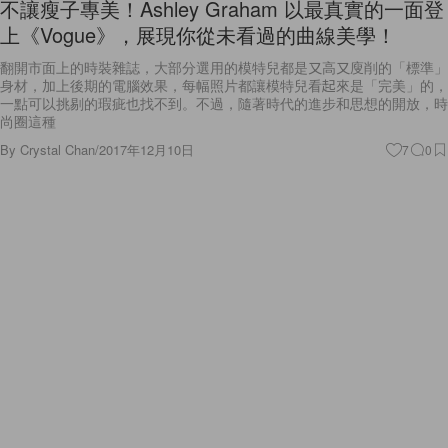
不讓瘦子專美！Ashley Graham 以最真實的一面登
上《Vogue》，展現你從未看過的曲線美學！
翻開市面上的時裝雜誌，大部分選用的模特兒都是又高又廋削的「標準」
身材，加上後期的電腦效果，每幅照片都讓模特兒看起來是「完美」的，
一點可以挑剔的瑕疵也找不到。不過，隨著時代的進步和思想的開放，時
尚圈這種
By
Crystal Chan
/
2017年12月10日
7
0