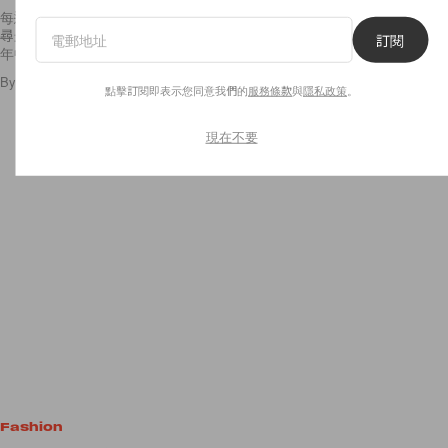
每逢到年尾，就會有許多關於時尚單品的整合報告，例如哪一個品牌被搜
尋最多，哪一個潮流將會是 2018 年的大趨勢等。那你又知道，在 2017
訂閱
年中被搜尋得最多次數的時尚單品是什麼嗎？
By
Crystal Chan
/
2017年12月10日
11
0
點擊訂閱即表示您同意我們的
服務條款
與
隱私政策
。
現在不要
Fashion