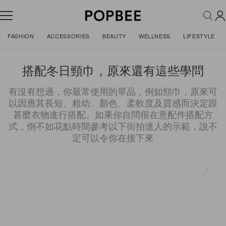
FASHION
ACCESSORIES
BEAUTY
WELLNESS
LIFESTYLE
搭配冬日頸巾，原來還有這些學問
有沒有想過，你最常使用的單品，例如頸巾，原來可
以因應其長短、粗幼、顏色、柔軟度及質感而決定跟
甚麼衣物進行搭配。如果你自問很在意配件搭配方
式，倒不如花點時間參考以下街拍達人的示範，說不
定可以令你在接下來