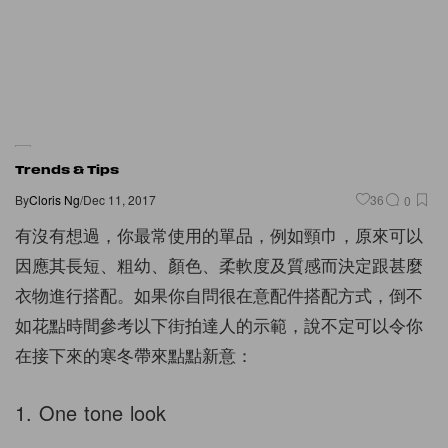
Trends & Tips
By
Cloris Ng
/
Dec 11, 2017
36
0
有沒有想過，你最常使用的單品，例如頸巾，原來可以
因應其長短、粗幼、顏色、柔軟度及質感而決定跟甚麼
衣物進行搭配。如果你自問很在意配件搭配方式，倒不
如花點時間參考以下街拍達人的示範，說不定可以令你
在接下來的寒冬帶來點點新意：
1. One tone look