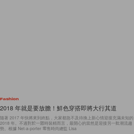
Fashion
2018 年就是要放膽！鮮色穿搭即將大行其道
隨著 2017 年快將來到終點，大家都急不及待換上新心情迎接充滿未知的
2018 年。不過對於一眾時裝精而言，最開心的當然是迎接另一批潮流趨
勢。根據 Net-a-porter 零售時尚總監 Lisa