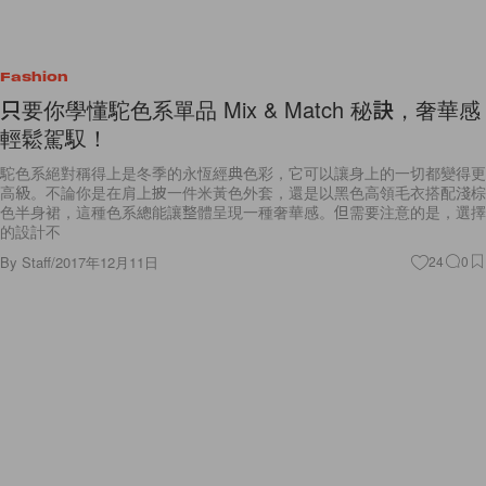
Fashion
只要你學懂駝色系單品 Mix & Match 秘訣，奢華感
輕鬆駕馭！
駝色系絕對稱得上是冬季的永恆經典色彩，它可以讓身上的一切都變得更
高級。不論你是在肩上披一件米黃色外套，還是以黑色高領毛衣搭配淺棕
色半身裙，這種色系總能讓整體呈現一種奢華感。但需要注意的是，選擇
的設計不
By
Staff
/
2017年12月11日
24
0