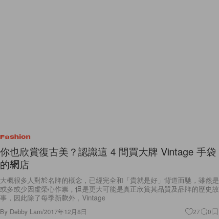
Fashion
你也欣賞復古美？認識這 4 間買大牌 Vintage 手袋
的網店
大概很多人對於名牌的概念，已經完全和「貴就是好」背道而馳，雖然是
或多或少因虛榮心作祟，但是更大可能是真正欣賞其品質及品牌的歷史故
事，因此除了每季新款外，Vintage
By
Debby Lam
/
2017年12月8日
27
0