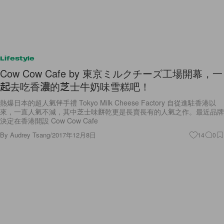
Lifestyle
Cow Cow Cafe by 東京ミルクチーズ工場開幕，一
起去吃香濃的芝士牛奶味雪糕吧！
熱爆日本的超人氣伴手禮 Tokyo Milk Cheese Factory 自從進駐香港以
來，一直人氣不減，其中芝士味餅乾更是長賣長有的人氣之作。最近品牌
決定在香港開設 Cow Cow Cafe
By
Audrey Tsang
/
2017年12月8日
14
0