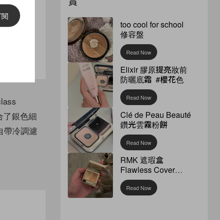
賞
訂閱
too cool for school
修容盤
Read Now
Elixir 膠原提亮妝前
防曬底霜 #櫻花色
Read Now
ass
Clé de Peau Beauté
揉合了銀色細
鑽光雲霧粉餅
自帶冷調濾
Read Now
RMK 遮瑕盒
Flawless Cover
Concealer
Read Now