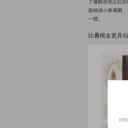
了修飾赤色泛紅的R
面頰或小鼻周圍，
一體。
比香檳金更具
訂閱