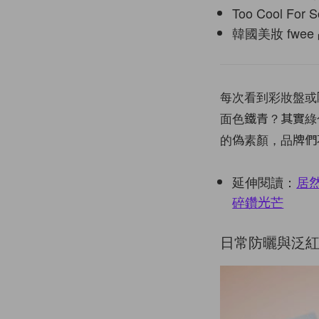
Too Cool
韓國美妝 fwe
每次看到彩妝盤或
面色鐵青？其實綠
的偽素顏，品牌們
延伸閱讀：
居
碎鑽光芒
日常防曬與泛