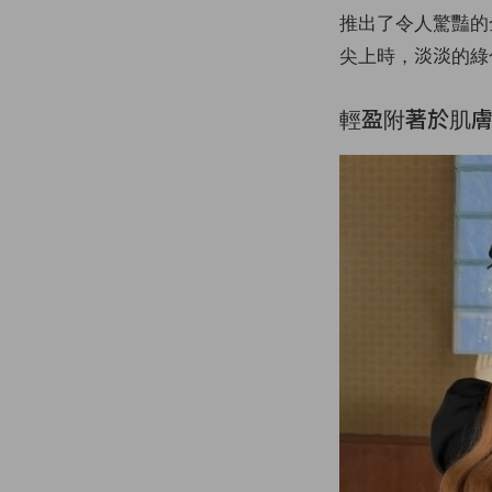
推出了令人驚豔的全
尖上時，淡淡的綠
輕盈附著於肌