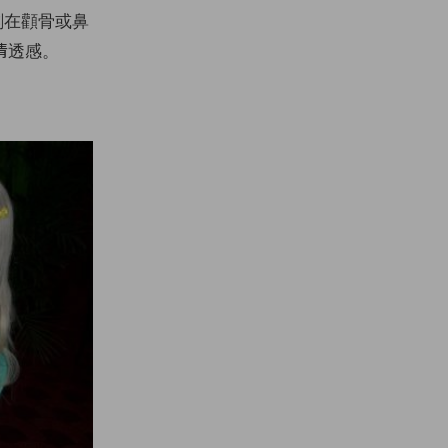
刷在顴骨或鼻
清透感。