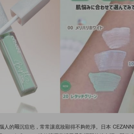
惱人的暗沉痘疤，常常讓底妝顯得不夠乾淨。日本 CEZANN