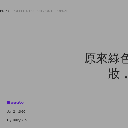
POPBEE
POPBEE CIRCLE
CITY GUIDE
POPCAST
FASHION
ACCES
原來綠
妝
Beauty
Jun 24, 2026
By
Tracy Yip