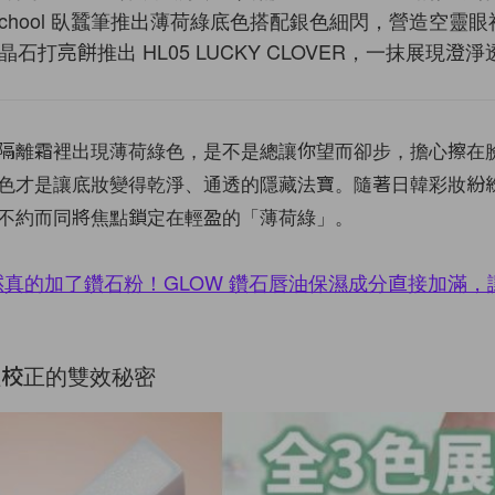
 For School 臥蠶筆推出薄荷綠底色搭配銀色細閃，營造空靈
e 晶石打亮餅推出 HL05 LUCKY CLOVER，一抹展現澄
隔離霜裡出現薄荷綠色，是不是總讓你望而卻步，擔心擦在
色才是讓底妝變得乾淨、通透的隱藏法寶。隨著日韓彩妝紛
不約而同將焦點鎖定在輕盈的「薄荷綠」。
然真的加了鑽石粉！GLOW 鑽石唇油保濕成分直接加滿，
紅校正的雙效秘密