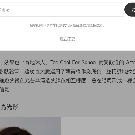
點擊訂閱即表示您同意我們的
服務條款
與
隱私政策
。
現在不要
也出奇地迷人。Too Cool For School 備受歡迎的 Artcl
encil 眼影臥蠶筆，這次也大膽運用了薄荷綠作為底色，並精緻地
細緻的銀色光芒與清透的綠色相互呼應，會在眼周形成一種
仙氣。
透亮光影