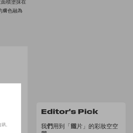
使大面積塗抹在
的膚色融為
Editor's Pick
資訊。
我們用到「鐵片」的彩妝空空