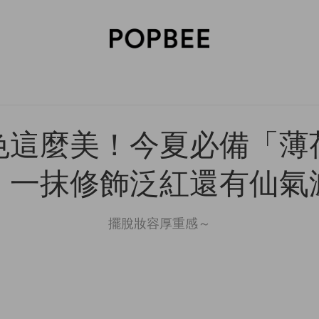
SORIES
BEAUTY
WELLNESS
LIFESTYLE
CELEBRITIES
V
色這麼美！今夏必備「薄
，一抹修飾泛紅還有仙氣
擺脫妝容厚重感～