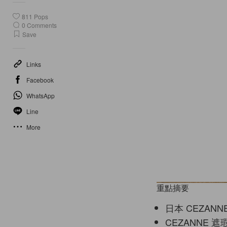
811
Pops
0
Comments
Save
Links
Facebook
WhatsApp
Line
More
重點摘要
日本 CEZAN
CEZANNE 遮