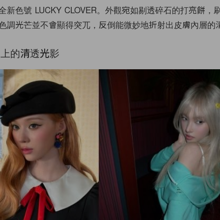
新色號 LUCKY CLOVER。外觀宛如剔透碎石的打亮餅，
色調光芒並不會顯得突兀，反倒能微妙地折射出皮膚內層的
膚上的清透光影