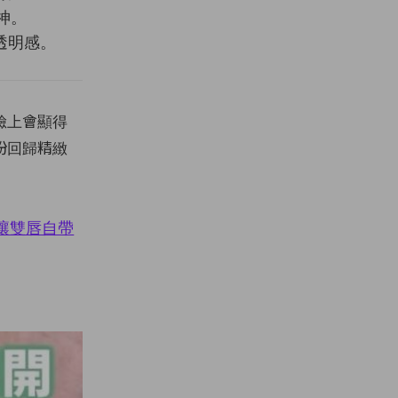
眼神。
淨透明感。
臉上會顯得
紛回歸精緻
讓雙唇自帶