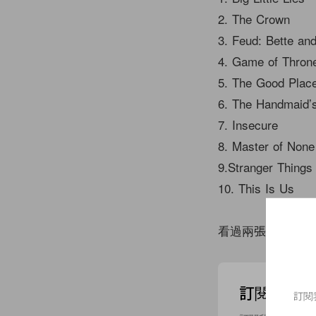
2. The Crown
3. Feud: Bette an
4. Game of Thron
5. The Good Plac
6. The Handmaid’s
7. Insecure
8. Master of None
9.Stranger Things
10. This Is Us
看過兩張名單後，
訂閱我們的 N
訂閱