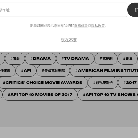
sletter，你每週都會收到 POPBEE 獨家時尚新聞和最新潮流資訊。
點擊訂閱即表示您同意我們的
服務條款
與
隱私政策
。
意我們的
服務條款
與
隱私政策
。
現在不要
電影
DRAMA
TV DRAMA
電視劇
劇集
最佳電影
AFI
美國電影學院
AMERICAN FILM INSTITUT
CRITICS' CHOICE MOVIE AWARDS
預視奧斯卡
2017
AFI TOP 10 MOVIES OF 2017
AFI TOP 10 TV SHOWS 