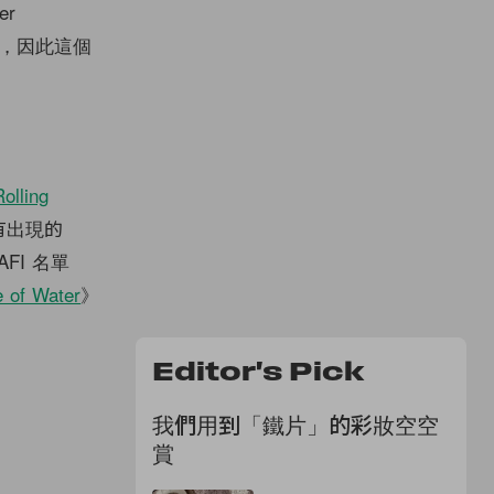
r
》以外，因此這個
olling
有出現的
AFI 名單
 of Water
》
Editor's Pick
我們用到「鐵片」的彩妝空空
賞