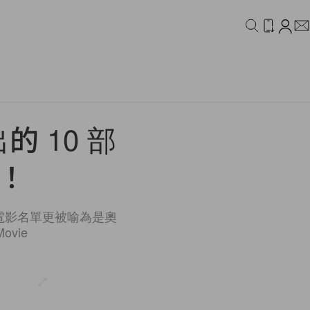
IDEO
CAMPAIGN
 10 部
劇！
其電影名單更被喻為是奧
ovie