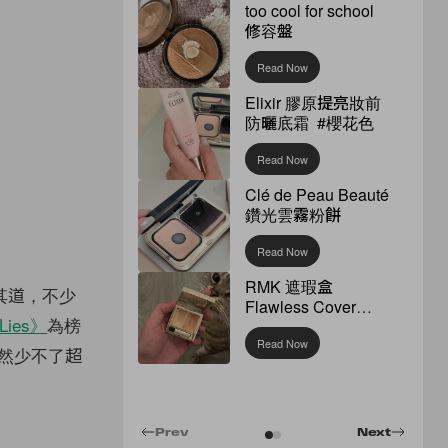
too cool for school
修容盤
Read Now
Elixir 膠原提亮妝前
防曬底霜 #櫻花色
Read Now
Clé de Peau Beauté
鑽光雲霧粉餅
Read Now
RMK 遮瑕盒
其道，不少
Flawless Cover
 Lies》
為榜
Concealer
Read Now
然少不了超
Prev
Next