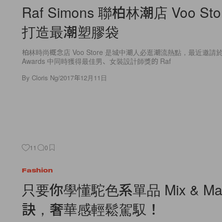
Raf Simons 聯柏林潮店 Voo St
打造最潮塑膠袋
柏林時尚概念店 Voo Store 是城中潮人必逛潮流熱點，最近邀請於 2
Awards 中同時獲得最佳男、女裝設計師獎的 Raf
By
Cloris Ng
/
2017年12月11日
11
0
Fashion
只要你學懂駝色系單品 Mix & Mat
訣，奢華感輕鬆駕馭！