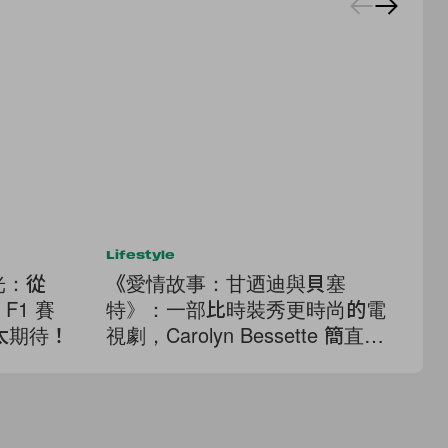
Lifestyle
Cel
曝光：從
《愛情故事：甘迺迪與貝塞
等
 F1 賽
特》：一部比時裝秀更時尚的電
Co
太期待！
視劇，Carolyn Bessette 簡直是
H
90's 極簡風格的教科書
《