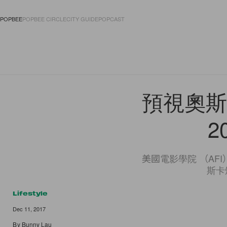
POPBEE
POPBEE CIRCLE
CITY GUIDE
POPCAST
FASHION
ACCES
預視奧斯
2
美國電影學院 （AF
斯卡頒
Lifestyle
Dec 11, 2017
By
Bunny Lau