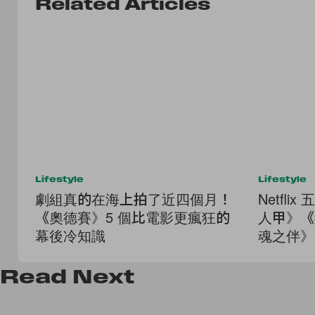
Related Articles
Lifestyle
Lifestyle
劇組真的在海上拍了近四個月！
Netfl
《奧德賽》5 個比電影更瘋狂的
人甲》《
幕後冷知識
魂之伴》
鎮》...
Read
Next