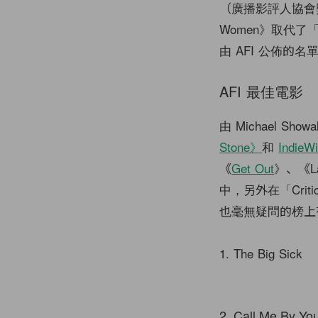
（廣播影評人協會
Women》取代了「Cr
由 AFI 公佈的
AFI 最佳電影
由 Michael Sho
Stone》
和
IndieW
《
Get Out
》、《La
中，另外在「Critic
也毫無疑問的榜上
1. The Big Sick
2. Call Me By Y