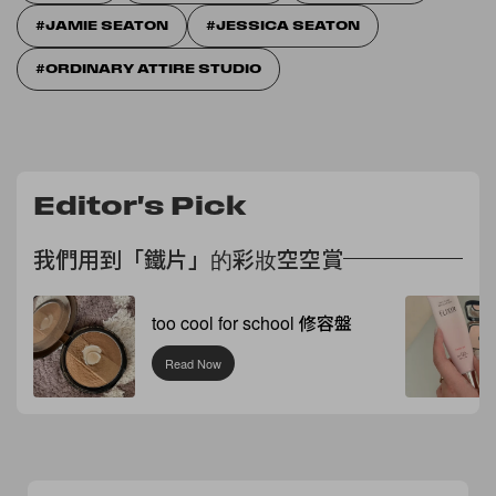
JAMIE SEATON
JESSICA SEATON
ORDINARY ATTIRE STUDIO
Editor's Pick
我們用到「鐵片」的彩妝空空賞
too cool for school 修容盤
Read Now