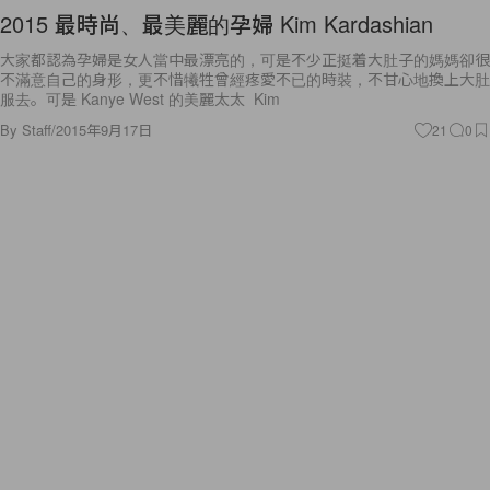
2015 最時尚、最美麗的孕婦 Kim Kardashian
大家都認為孕婦是女人當中最漂亮的，可是不少正挺着大肚子的媽媽卻很
不滿意自己的身形，更不惜犧牲曾經疼愛不已的時裝，不甘心地換上大肚
服去。可是 Kanye West 的美麗太太 Kim
By
Staff
/
2015年9月17日
21
0