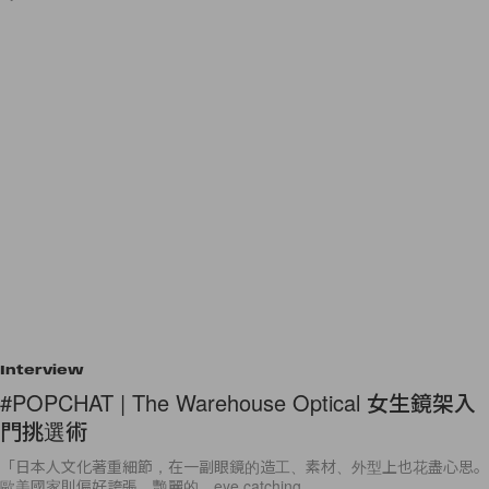
Interview
#POPCHAT | The Warehouse Optical 女生鏡架入
門挑選術
「日本人文化著重細節，在一副眼鏡的造工、素材、外型上也花盡心思。
歐美國家則偏好誇張、艷麗的、eye catching