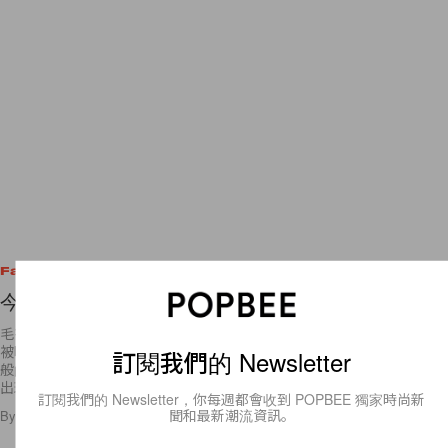
Fashion
今年冬天的時尚單品首選：Oversized Sweaters
毛衣與針織的季節即將來到了，有的時候比起涼爽的穿著，似乎會更偏愛
被暖暖的毛織品圍繞的舒服氛圍，那種感覺就彷彿像是賴在床上裹著棉被
訂閱我們的 Newsletter
般的溫暖與舒適。隨著天氣逐漸寒冷，多樣化的風格與設計毛織品也隨之
出現，該
訂閱我們的 Newsletter，你每週都會收到 POPBEE 獨家時尚新
聞和最新潮流資訊。
By
Stacey Chien
/
2015年9月18日
11
0