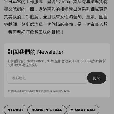
平日尋常的工作服裝，呈現出每個行業都有專精與獨特
卻又低調的一面，透過精彩的相輯帶出這系列細膩實穿
又美觀的工作服裝，並且找來女性陶藝師、畫家、園藝
植栽師、與廚師演繹一個個精彩畫面，是一個會讓人想
一看再看好好欣賞回味的相輯！
訂閱我們的 Newsletter
訂閱我們的 Newsletter，你每週都會收到 POPBEE 獨家時尚新
聞和最新潮流資訊。
訂閱
點擊訂閱即表示您同意我們的
服務條款
與
隱私政策
。
TOAST
2015 PRE-FALL
TOAST OAS