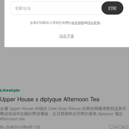
訂閱
點擊訂閱即表示您同意我們的
服務條款
與
隱私政策
。
現在不要
Lifestyle
Upper House x diptyque Afternoon Tea
金鐘 Upper House 49樓的 Cafe Gray Deluxe 的寧靜與維港景觀讓其長
期成為城中名媛的熱選餐廳，近日其與來自巴黎的香氣 diptyque 推出
Afternoon tea
By
Staff
/
2015年9月17日
14
0