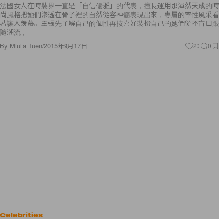
法國女人在時裝界一直是「自信優雅」的代表，擅長運用那渾然天成的時
尚風格把她們滲透在骨子裡的自然從容神髓表現出來，專屬的率性風采看
著讓人羨慕。主張先了解自己的個性再按喜好裝扮自己的她們從不盲目跟
隨潮流，
By
Miulla Tuen
/
2015年9月17日
20
0
Celebrities