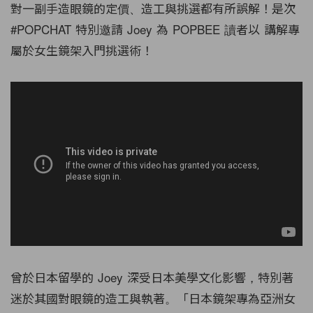
對一副手造眼鏡的定價、造工與挑選都有所誤解！是次
#POPCHAT 特別邀請 Joey 為 POPBEE 讀者以 講解專
屬於女生鏡架入門挑選術！
曾於日本留學的 Joey 深受日本美學文化影響，特別著
迷於其國對眼鏡的造工與執著。「日本鏡架專為亞洲女