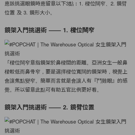
應該挑選眼鏡時應留意以下3點︰1. 樑位闊窄、2. 鏡臂
位置 及 3. 鏡形大小。
鏡架入門挑選術 —— 1. 樑位闊窄
「樑位闊窄意指鏡架於鼻樑間的距離。亞洲女生一般鼻
樑較低而鼻骨窄，要是選擇樑位寬闊的鏡架時，視覺上
會讓焦點變窄。簡單而言就是會讓人有『鬥雞眼』的感
覺。所以留意此點可有助五官比例更好看。
鏡架入門挑選術 —— 2. 鏡臂位置