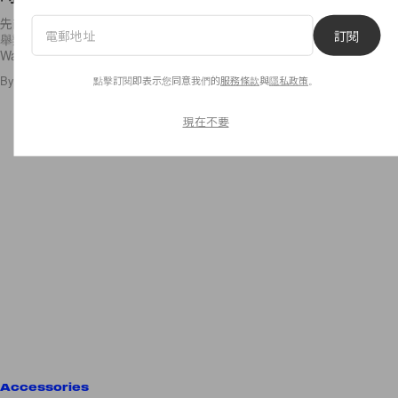
先前才欣賞完 Alexander Wang 為歡慶品牌成立 10 週年在紐約時裝周所
訂閱
舉辦的時裝秀派對，現場眾星雲集大家玩得樂不可支，就連 Alexander
Wang
By
Stacey Chien
/
2015年9月17日
點擊訂閱即表示您同意我們的
服務條款
與
隱私政策
。
18
0
現在不要
Accessories