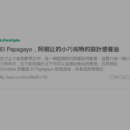
Lifestyle
El Papagayo，阿根廷的小巧獨特的設計感餐廳
在寸土寸金的都市之中，每一個空間的利用都顯得重要，儘管只是一個小
小的地方，在巧妙的設計之下也可以呈現出極佳的質感。在阿根廷
Cordoba 的餐廳 El Papagayo 就是這樣，狹長型的環境在
By
Daria Lin
/
2015年9月17日
25
0