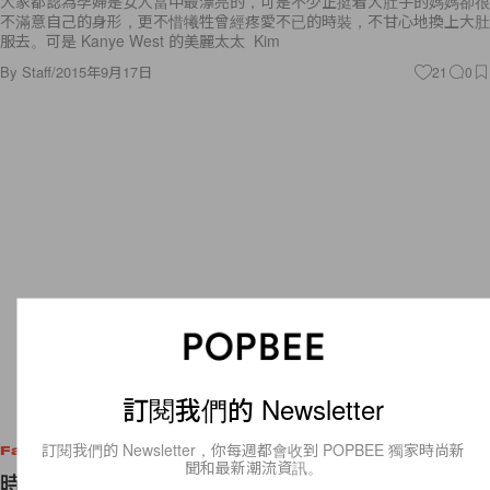
大家都認為孕婦是女人當中最漂亮的，可是不少正挺着大肚子的媽媽卻很
不滿意自己的身形，更不惜犧牲曾經疼愛不已的時裝，不甘心地換上大肚
服去。可是 Kanye West 的美麗太太 Kim
By
Staff
/
2015年9月17日
21
0
訂閱我們的 Newsletter
訂閱我們的 Newsletter，你每週都會收到 POPBEE 獨家時尚新
Fashion
聞和最新潮流資訊。
時裝秀後台直擊：Alexander Wang 2016 春夏大秀