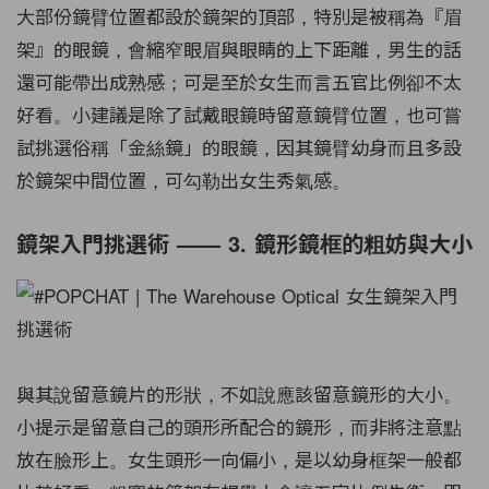
大部份鏡臂位置都設於鏡架的頂部，特別是被稱為『眉
架』的眼鏡，會縮窄眼眉與眼睛的上下距離，男生的話
還可能帶出成熟感；可是至於女生而言五官比例卻不太
好看。小建議是除了試戴眼鏡時留意鏡臂位置，也可嘗
試挑選俗稱「金絲鏡」的眼鏡，因其鏡臂幼身而且多設
於鏡架中間位置，可勾勒出女生秀氣感。
鏡架入門挑選術 —— 3. 鏡形鏡框的粗妨與大小
與其說留意鏡片的形狀，不如說應該留意鏡形的大小。
小提示是留意自己的頭形所配合的鏡形，而非將注意點
放在臉形上。女生頭形一向偏小，是以幼身框架一般都