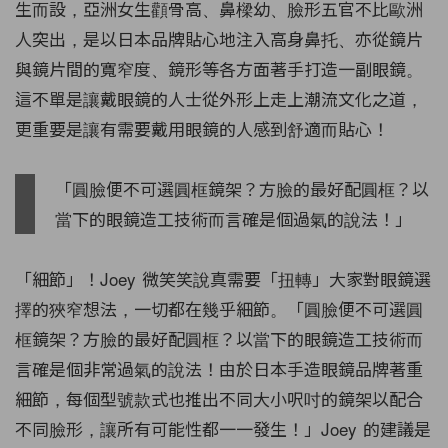
生而設，亞洲女生顴骨高、鼻樑幼、臉形五官不比歐洲
人突出，是以日本品牌貼心地注入高身鼻托、亦從鏡片
與鏡片間的寬窄度、鏡形等各方面著手打造一副眼鏡。
這不單是讓戴眼鏡的人士從外形上走上潮流文化之道，
更重要是讓有需要戴用眼鏡的人感到舒適而貼心！
「圓臉便不可選圓框鏡架？方臉的最好配圓框？以
當下的眼鏡造工技術而言確是個過氣的說法！」
「細節」！Joey 微笑笑說真需要「扭轉」大家對眼鏡選
擇的狹窄想法，一切都在幾乎細節。「圓臉便不可選圓
框鏡架？方臉的最好配圓框？以當下的眼鏡造工技術而
言確是個非常過氣的說法！由於日本手造眼鏡品牌著重
細節，每個型號款式也推出不同大小呎吋的鏡架以配合
不同臉形，讓所有可能性都一一發生！」Joey 的建議是