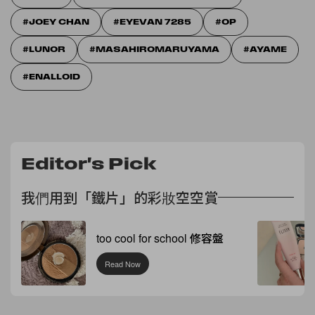
JOEY CHAN
EYEVAN 7285
OP
LUNOR
MASAHIROMARUYAMA
AYAME
ENALLOID
Editor's Pick
我們用到「鐵片」的彩妝空空賞
too cool for school 修容盤
Read Now