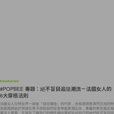
Features
#POPBEE 專題：絕不盲目追隨潮流－法國女人的
6大穿搭法則
法國女人在時裝界一直是「自信優雅」的代表，擅長運用那渾然天成的時
尚風格把她們滲透在骨子裡的自然從容神髓表現出來，專屬的率性風采看
著讓人羨慕。主張先了解自己的個性再按喜好裝扮自己的她們從不盲目跟