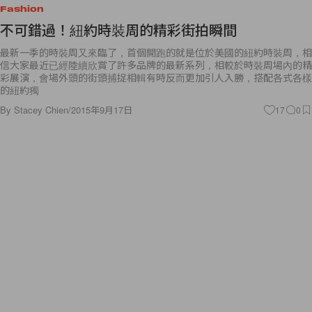
Fashion
不可錯過！紐約時裝周的精彩街拍瞬間
最新一季的時裝周又來臨了，首個開跑的就是位於美國的紐約時裝周，相
信大家最近已經陸續欣賞了許多品牌的最新系列，相較於時裝周場內的精
彩展演，會場外頭的街頭捕捉相輯有時反而更加引人入勝，搭配各式各樣
的紐約獨
By
Stacey Chien
/
2015年9月17日
17
0