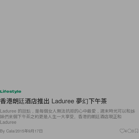
Lifestyle
香港朗廷酒店推出 Laduree 夢幻下午茶
Laduree 的甜點，是每個女人無法抗拒的心中最愛，週末時光可以和姊
妹們來個下午茶之約更是人生一大享受。香港的朗廷酒店現正和
Laduree
By
Cala
/
2015年9月17日
4
0