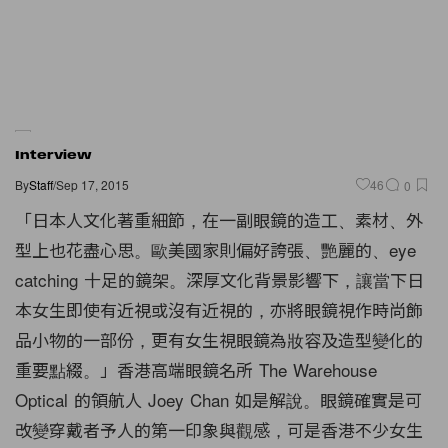
Interview
By
Staff
/
Sep 17, 2015
46
0
「日本人文化著重細節，在一副眼鏡的造工、素材、外
型上也花盡心思。歐美國家則偏好誇張、艷麗的、eye
catching 十足的鏡架。深厚文化背景影響下，讓當下日
本女生即使有近視或沒有近視的，亦將眼鏡視作時尚飾
品小物的一部份，更有女生視眼鏡為妝容及造型變化的
重要點綴。」香港高端眼鏡名所 The Warehouse
Optical 的領航人 Joey Chan 如是解說。眼鏡確實是可
改變穿戴者予人的第一印象與觀感，可是香港不少女生