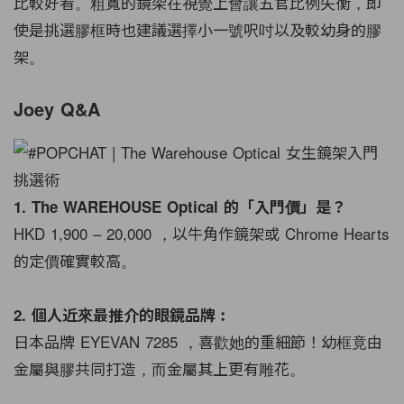
比較好看。粗寬的鏡架在視覺上會讓五官比例失衡，即
使是挑選膠框時也建議選擇小一號呎吋以及較幼身的膠
架。
Joey Q&A
1. The WAREHOUSE Optical 的「入門價」是？
HKD 1,900 – 20,000 ，以牛角作鏡架或 Chrome Hearts
的定價確實較高。
2. 個人近來最推介的眼鏡品牌︰
日本品牌 EYEVAN 7285 ，喜歡她的重細節！幼框竟由
金屬與膠共同打造，而金屬其上更有雕花。