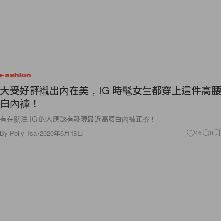
Fashion
大受好評襯出內在美，IG 時髦女生都穿上這件高腰
白內褲！
有在關注 IG 的人應該有發現最近高腰白內褲正夯！
By
Polly Tsai
/
2020年6月18日
46
0