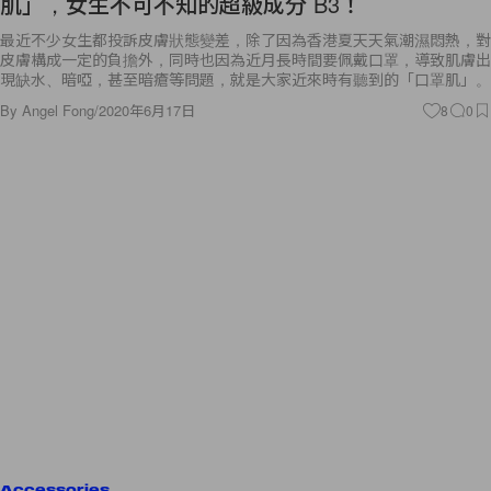
肌」，女生不可不知的超級成分 B3！
最近不少女生都投訴皮膚狀態變差，除了因為香港夏天天氣潮濕悶熱，對
皮膚構成一定的負擔外，同時也因為近月長時間要佩戴口罩，導致肌膚出
現缺水、暗啞，甚至暗瘡等問題，就是大家近來時有聽到的「口罩肌」。
By
Angel Fong
/
2020年6月17日
8
0
Accessories