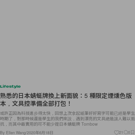
Lifestyle
熟悉的日本蜻蜓牌換上新面貌：5 種限定煙燻色版
本，文具控準備全部打包！
或許正因為科技進步得太快，回想上次拿起紙筆好好寫字可能已經是學生
時期了，對那時候還是學生的我們來說，遇到漂亮的文具總是讓人難以抵
抗，而其中最實用的可不能少提日本蜻蜓牌 Tombow
By
Ellen Wang
/
2020年6月18日
21
0