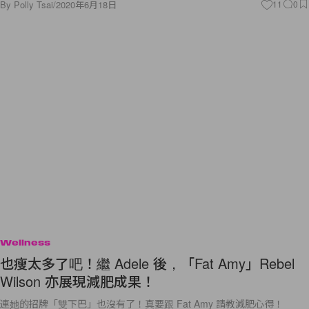
By
Polly Tsai
/
2020年6月18日
11
0
Wellness
也瘦太多了吧！繼 Adele 後，「Fat Amy」Rebel
Wilson 亦展現減肥成果！
連她的招牌「雙下巴」也沒有了！真要跟 Fat Amy 請教減肥心得！