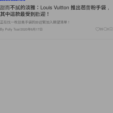
甜而不膩的淡雅：Louis Vuitton 推出芭蕾粉手袋，
其中這款最受到歡迎！
正在找一枚甜美手袋的妳趕緊加入願望清單！
By
Polly Tsai
/
2020年6月17日
35
0