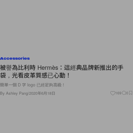
Accessories
被譽為比利時 Hermès：這經典品牌新推出的手
袋，光看皮革質感已心動！
簡單一個 D 字 logo 已經足夠高級！
By
Ashley Pang
/
2020年6月18日
169
0