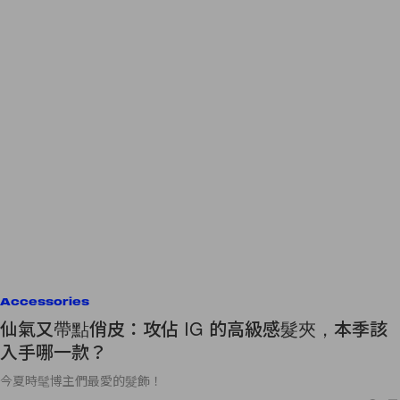
Accessories
仙氣又帶點俏皮：攻佔 IG 的高級感髮夾，本季該
入手哪一款？
今夏時髦博主們最愛的髮飾！