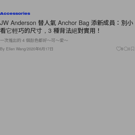
Accessories
JW Anderson 替人氣 Anchor Bag 添新成員：別小
看它輕巧的尺寸，3 種背法絕對實用！
一次推出的 4 個顏色都好～可～愛～
By
Ellen Wang
/
2020年6月17日
8
0