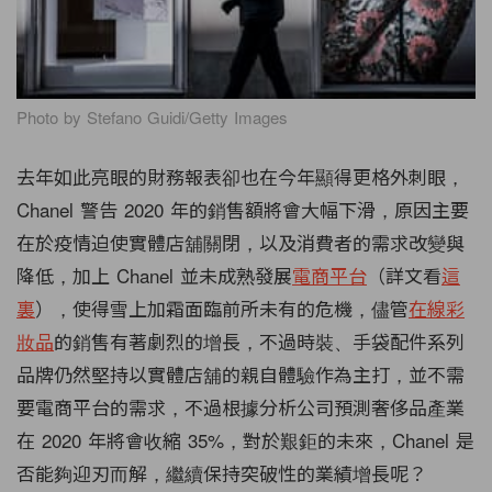
Photo by Stefano Guidi/Getty Images
去年如此亮眼的財務報表卻也在今年顯得更格外刺眼，
Chanel 警告 2020 年的銷售額將會大幅下滑，原因主要
在於疫情迫使實體店舖關閉，以及消費者的需求改變與
降低，加上 Chanel 並未成熟發展
電商平台
（詳文看
這
裏
），使得雪上加霜面臨前所未有的危機，儘管
在線彩
妝品
的銷售有著劇烈的增長，不過時裝、手袋配件系列
品牌仍然堅持以實體店舖的親自體驗作為主打，並不需
要電商平台的需求，不過根據分析公司預測奢侈品產業
在 2020 年將會收縮 35%，對於艱鉅的未來，Chanel 是
否能夠迎刃而解，繼續保持突破性的業績增長呢？