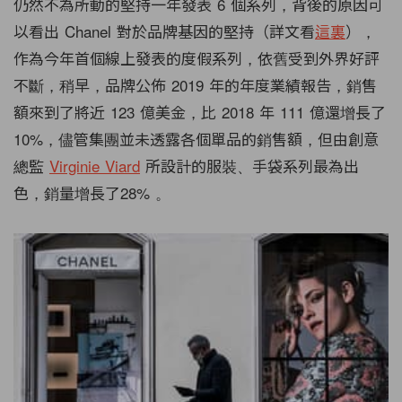
仍然不為所動的堅持一年發表 6 個系列，背後的原因可
以看出 Chanel 對於品牌基因的堅持（詳文看
這裏
），
作為今年首個線上發表的度假系列，依舊受到外界好評
不斷，稍早，品牌公佈 2019 年的年度業績報告，銷售
額來到了將近 123 億美金，比 2018 年 111 億還增長了
10%，儘管集團並未透露各個單品的銷售額，但由創意
總監
Virginie Viard
所設計的服裝、手袋系列最為出
色，銷量增長了28% 。