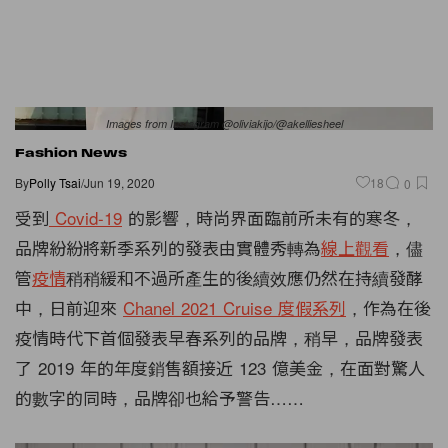
Images from Instagram @oliviakijo/@akelliesheel
Fashion News
By
Polly Tsai
/
Jun 19, 2020
18
0
受到
Covid-19
的影響，時尚界面臨前所未有的寒冬，
品牌紛紛將新季系列的發表由實體秀轉為
線上觀看
，儘
管
疫情
稍稍緩和不過所產生的後續效應仍然在持續發酵
中，日前迎來
Chanel 2021 Cruise 度假系列
，作為在後
疫情時代下首個發表早春系列的品牌，稍早，品牌發表
了 2019 年的年度銷售額接近 123 億美金，在面對驚人
的數字的同時，品牌卻也給予警告……