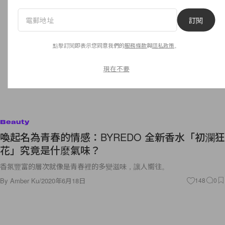
訂閱
點擊訂閱即表示您同意我們的
服務條款
與
隱私政策
。
現在不要
Beauty
喚起名為青春的情感：BYREDO 全新香水「初瀾狂
花」究竟是什麼氣味？
香氛豐富的層次就像是青春裡的多變滋味，讓人嚮往。
By
Amber Ku
/
2020年6月18日
148
0