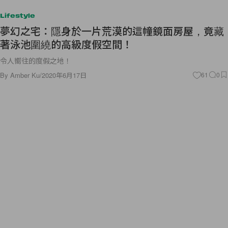
Lifestyle
夢幻之宅：隱身於一片荒漠的這幢鏡面房屋，竟藏
著泳池圍繞的高級度假空間！
令人嚮往的度假之地！
By
Amber Ku
/
2020年6月17日
61
0