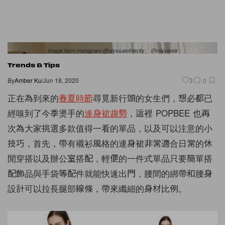
Image form Instagram @alyssainthecity、＠misvemir
Trends & Tips
By
Amber Ku
/
Jun 18, 2020
3
0
正在為到來的
春夏時節
尋覓新行頭的女生們，想必都已
經嗅到了今季燙手的
連身裙趨勢
，這裡 POPBEE 也再
次為大家挑選多款值得一看的單品，以及可以注意的小
技巧，首先，帶有襯衫風格的連身裙非常適合日常的休
閒穿搭以及辦公室搭配，輕便的一件式單品只要簡單搭
配飾品與手袋等配件就能快速出門，腰間的綁帶和腰身
設計可以拉長腿部線條，帶來纖細的身材比例。