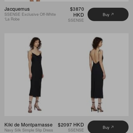
Jacquemus
$3870
SSENSE Exclusive Off-White
HKD
Buy
‘La Robe
SSENSE
Kiki de Montparnasse
$2097 HKD
Buy
Navy Silk Simple Slip Dress
SSENSE