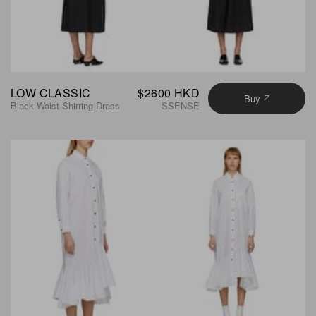
LOW CLASSIC
$2600 HKD
Buy
Black Waist Shirring Dress
SSENSE