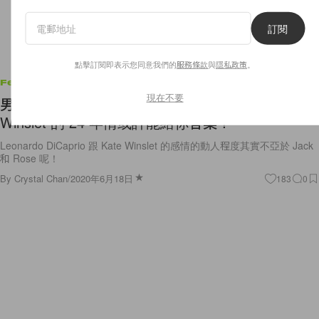
訂閱
點擊訂閱即表示您同意我們的
服務條款
與
隱私政策
。
Features
現在不要
男女沒有純友誼？Leonardo DiCaprio 跟 Kate
Winslet 的 24 年情或許能給你答案！
Leonardo DiCaprio 跟 Kate Winslet 的感情的動人程度其實不亞於 Jack
和 Rose 呢！
By
Crystal Chan
/
2020年6月18日
183
0