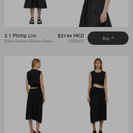
3.1 Phillip Lim
$2144 HKD
Buy
Black Balloon Sleeve Dress
SSENSE