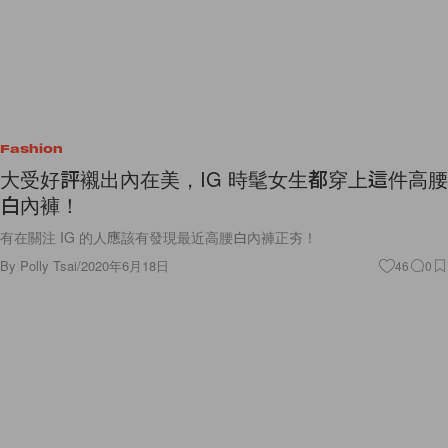
Fashion
大受好評襯出內在美，IG 時髦女生都穿上這件高腰
白內褲！
有在關注 IG 的人應該有發現最近高腰白內褲正夯！
By
Polly Tsai
/
2020年6月18日
46
0