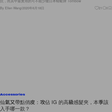
抗，而其中最實用的可不能少提日本蜻蜓牌 Tombow
By
Ellen Wang
/
2020年6月18日
21
0
Accessories
仙氣又帶點俏皮：攻佔 IG 的高級感髮夾，本季該
入手哪一款？