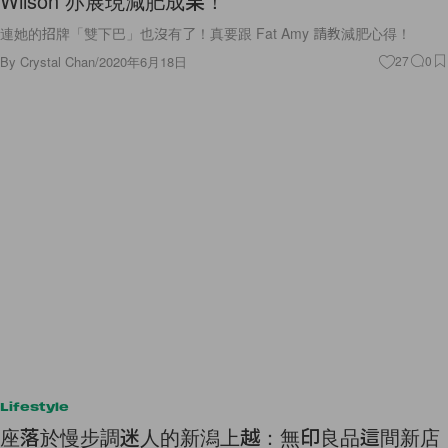
Wilson 亦展現減肥成果！
連她的招牌「雙下巴」也沒有了！真要跟 Fat Amy 請教減肥心得！
By
Crystal Chan
/
2020年6月18日
27
0
Lifestyle
座落於慢步調迷人的新潟上越：無印良品這間新店