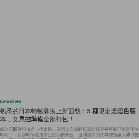
Lifestyle
熟悉的日本蜻蜓牌換上新面貌：5 種限定煙燻色版
本，文具控準備全部打包！
或許正因為科技進步得太快，回想上次拿起紙筆好好寫字可能已經是學生
時期了，對那時候還是學生的我們來說，遇到漂亮的文具總是讓人難以抵