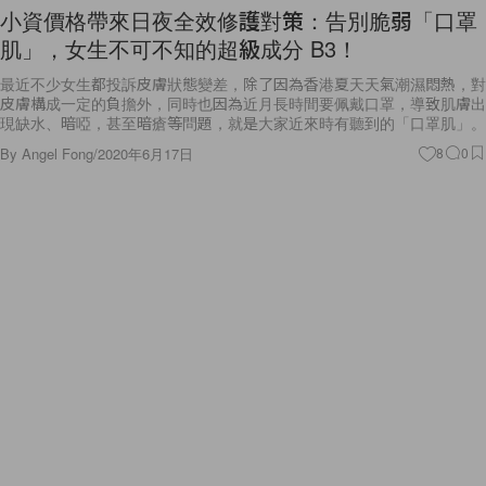
小資價格帶來日夜全效修護對策：告別脆弱「口罩
肌」，女生不可不知的超級成分 B3！
最近不少女生都投訴皮膚狀態變差，除了因為香港夏天天氣潮濕悶熱，對
皮膚構成一定的負擔外，同時也因為近月長時間要佩戴口罩，導致肌膚出
現缺水、暗啞，甚至暗瘡等問題，就是大家近來時有聽到的「口罩肌」。
By
Angel Fong
/
2020年6月17日
8
0