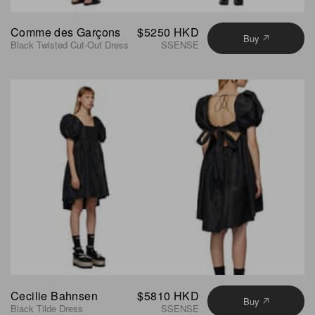
Comme des Garçons
$5250 HKD
Buy
Black Twisted Cut-Out Dress
SSENSE
Cecilie Bahnsen
$5810 HKD
Buy
Black Tilde Dress
SSENSE