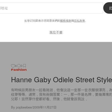
Weekend的最大發現，是Lane Crawford竟然引入了The Cambridge
Company這個品牌。之前Popbee已經想買的了，也send
點擊訂閱即表示您同意我們的
服務條款
與
隱私政策
。
By
popbeebee
/
2009年11月30日
現在不要
4
0
Fashion
Hanne Gaby Odiele Street Styl
有時候跟男朋友一起看雜誌，他會說這一套那一套衣服很漂亮，
樣穿等等。通常，我有兩個答案：一，那一件是名牌，要幾萬塊
兒耶！當然穿什麼都好看。然後，他就會跟我說，
By
popbeebee
/
2009年11月27日