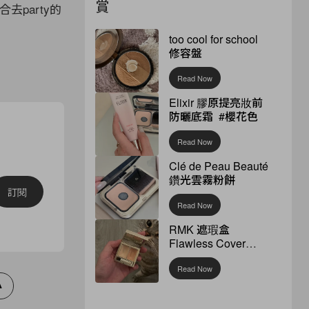
賞
party的
too cool for school
修容盤
Read Now
Elixir 膠原提亮妝前
防曬底霜 #櫻花色
Read Now
Clé de Peau Beauté
鑽光雲霧粉餅
訂閱
Read Now
RMK 遮瑕盒
Flawless Cover
Concealer
Read Now
A