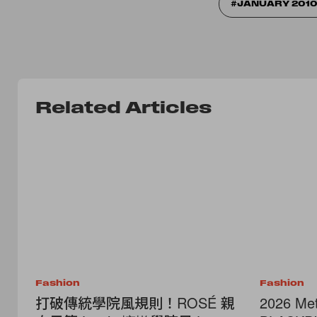
JANUARY 201
Related Articles
Fashion
Fashion
打破傳統學院風規則！ROSÉ 親
2026 M