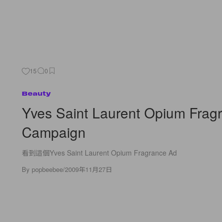
15
0
Beauty
Yves Saint Laurent Opium Frag
Campaign
看到這個Yves Saint Laurent Opium Fragrance Ad
By
popbeebee
/
2009年11月27日