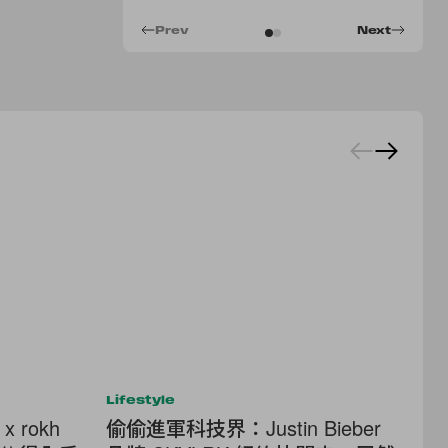
Prev
Next
Lifestyle
Cel
rokh
偷偷進軍科技界：Justin Bieber
田