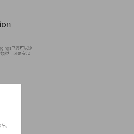
ion
gings已經可以說
的類型，可是穿起
資訊。
ny