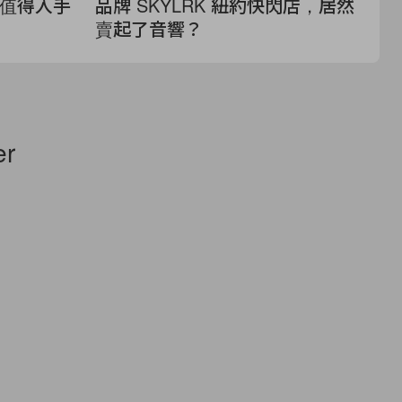
最值得入手
品牌 SKYLRK 紐約快閃店，居然
K
賣起了音響？
限
er