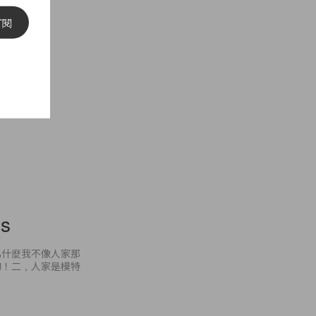
訂閱
 Satchel
es
為什麼我不像人家那
的！二，人家是模特