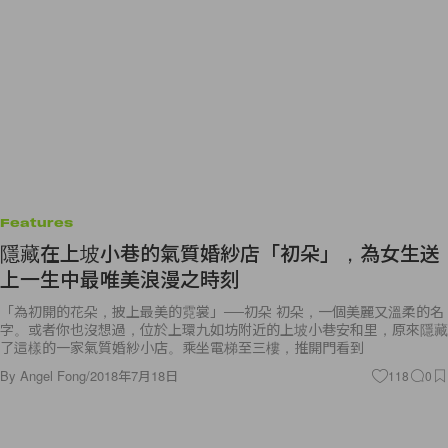
Features
隱藏在上坡小巷的氣質婚紗店「初朵」，為女生送
上一生中最唯美浪漫之時刻
「為初開的花朵，披上最美的霓裳」──初朵 初朵，一個美麗又溫柔的名
字。或者你也沒想過，位於上環九如坊附近的上坡小巷安和里，原來隱藏
了這樣的一家氣質婚紗小店。乘坐電梯至三樓，推開門看到
By
Angel Fong
/
2018年7月18日
118
0