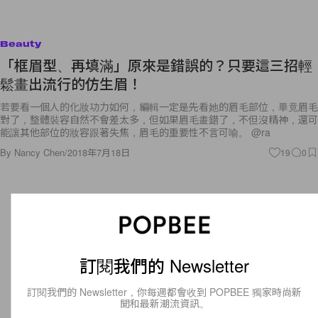
Beauty
「框眉型、再填滿」原來是錯誤的？只要這三招輕
鬆畫出流行的仿生眉！
若要看一個人的化妝功力如何，編輯一定是先看她的眉毛部位，畢竟眉毛
對了，整體裝容自然不會差太多，但如果眉毛畫錯了，不但沒精神，還可
能讓其他部位的妝容跟著失焦，眉毛的重要性不言可喻。 @ra
By
Nancy Chen
/
2018年7月18日
19
0
訂閱我們的 Newsletter
訂閱我們的 Newsletter，你每週都會收到 POPBEE 獨家時尚新
聞和最新潮流資訊。