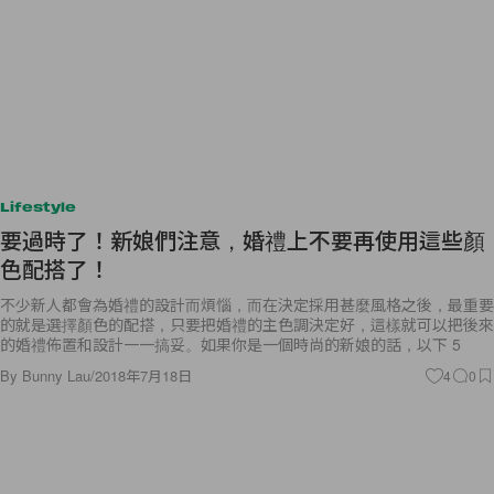
Lifestyle
要過時了！新娘們注意，婚禮上不要再使用這些顏
色配搭了！
不少新人都會為婚禮的設計而煩惱，而在決定採用甚麼風格之後，最重要
的就是選擇顏色的配搭，只要把婚禮的主色調決定好，這樣就可以把後來
的婚禮佈置和設計一一搞妥。如果你是一個時尚的新娘的話，以下 5
By
Bunny Lau
/
2018年7月18日
4
0