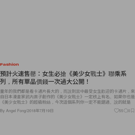
Fashion
預計火速售罄：女生必搶《美少女戰士》聯乘系
列，所有單品價錢一次過大公開！
童年的我們都是看卡通片長大的，而說到當中最受女生歡迎的卡通片，來
自日本漫畫家武內直子創作的《美少女戰士》一定榜上有名。如果你也是
《美少女戰士》的超級粉絲，今次這個系列你一定不能錯過。說的就是
By
Angel Fong
/
2018年7月19日
55
0