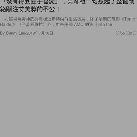
「沒有得到圈子喜愛」，吳彥祖一句惹起了整個網
絡關注艾美獎的不公！
一向被視為男神的吳彥祖近年轉向荷里活發展，除了早前的電影《Tomb
Raider》（盜墓者羅拉）外，更是美國 AMC 劇集《Into the
By
Bunny Lau
/
2018年7月18日
55
0