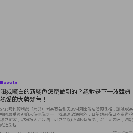
Beauty
潤娥顯白的新髮色怎麼做到的？絕對是下一波韓妞
熱愛的大勢髮色！
少女時代的潤娥（允兒）因為有著甜美長相與開朗活潑的性格，讓她成為
韓國最受歡迎的人氣偶像之一，粉絲遍及海內外，日前她前往日本舉辦粉
絲見面會，現場被人海包圍，可見受歡迎程度有多高，除了人氣旺，潤娥
的造型也