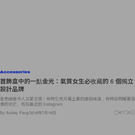
Accessories
首飾盒中的一點金光：氣質女生必收藏的 6 個獨立
設計品牌
金色總是令人又愛又恨：有時它充斥著土豪的庸俗味道，有時卻閃耀著高
貴的光芒。而在最近的 Instagram
By
Ashley Pang
/
2018年7月18日
47
0