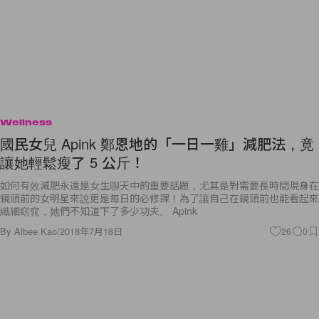
Wellness
國民女兒 Apink 鄭恩地的「一日一雞」減肥法，竟
讓她輕鬆瘦了 5 公斤！
如何有效減肥永遠是女生聊天中的重要話題，尤其是對需要長時間現身在
鏡頭前的女明星來說更是每日的必修課！為了讓自己在鏡頭前也能看起來
纖細窈窕，她們不知道下了多少功夫。 Apink
By
Albee Kao
/
2018年7月18日
26
0