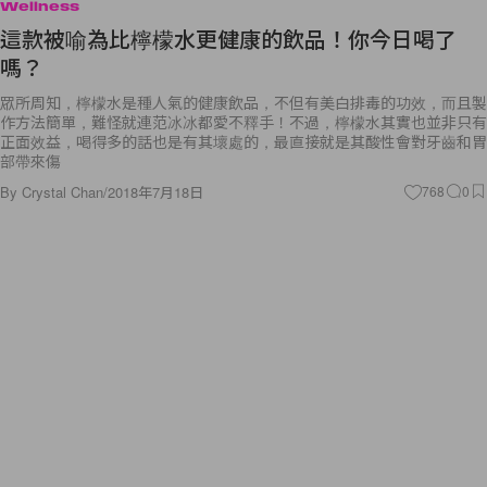
Wellness
這款被喻為比檸檬水更健康的飲品！你今日喝了
嗎？
眾所周知，檸檬水是種人氣的健康飲品，不但有美白排毒的功效，而且製
作方法簡單，難怪就連范冰冰都愛不釋手！不過，檸檬水其實也並非只有
正面效益，喝得多的話也是有其壞處的，最直接就是其酸性會對牙齒和胃
部帶來傷
By
Crystal Chan
/
2018年7月18日
768
0