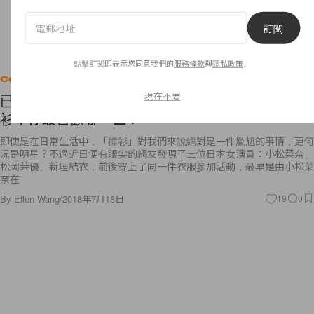
訂閱
點擊訂閱即表示您同意我們的
服務條款
與
隱私政策
。
Celebrities
現在不要
已成熱搜款！小松菜奈、松岡茉優、新垣結衣大撞
衫，你最喜歡哪一位？
即使是在日常生活中，「撞衫」對我們來說絕對是一件尷尬的事情，更何
況是明星？不過近日便有眼尖的網友發現了三位日本女演員：小松菜奈、
松岡茉優、新垣結衣，前後穿上了同一件衣服參加活動，最早是由小松菜
奈在
By
Ellen Wang
/
2018年7月18日
19
0