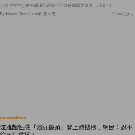
少女時代早已是南韓流行音樂不可或缺的重要符號，出道 11
By
Nancy Chen
/
2018年7月19日
333
0
Celebrities
泫雅超性感「浴缸鏡頭」登上熱搜榜，網民：忍不
往瘋狂重播！