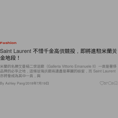
Fashion
Saint Laurent 不惜千金高價競投，即將進駐米蘭黃
金地段！
米蘭的名勝艾曼紐二世迴廊（Galleria Vittorio Emanuele II）一直是奢侈
品牌的必爭之地，這條玻璃拱廊兩邊盡是華麗的櫥窗，而 Saint Laurent
亦將會成為其中一員，與
By
Ashley Pang
/
2018年7月19日
37
0