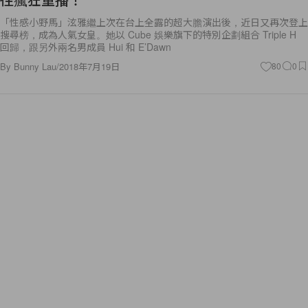
「性感小野馬」泫雅繼上次在台上全露的超大膽演出後，近日又再次登上
搜尋榜，成為人氣女皇。她以 Cube 娛樂旗下的特別企劃組合 Triple H
回歸，跟另外兩名男成員 Hui 和 E’Dawn
By
Bunny Lau
/
2018年7月19日
80
0