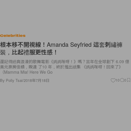
Celebrities
根本移不開視線！Amanda Seyfried 這套刺繡褲
裝，比起禮服更性感！
還記得經典浪漫的歌舞電影《媽媽咪呀！》嗎？當年在全球創下 6.09 億
美元票房佳績，睽違 了10 年，終於推出續集 《媽媽咪呀！回來了》
（Mamma Mia! Here We Go
By
Polly Tsai
/
2018年7月18日
10
0