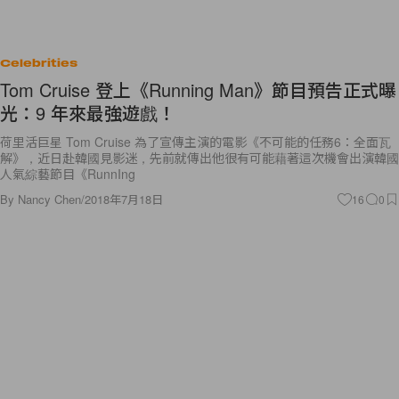
Celebrities
Tom Cruise 登上《Running Man》節目預告正式曝
光：9 年來最強遊戲！
荷里活巨星 Tom Cruise 為了宣傳主演的電影《不可能的任務6：全面瓦
解》，近日赴韓國見影迷，先前就傳出他很有可能藉著這次機會出演韓國
人氣綜藝節目《RunnIng
By
Nancy Chen
/
2018年7月18日
16
0