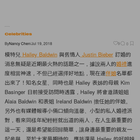
Celebrities
By
Nancy Chen
/
Jul 19, 2018
9
0
模特兒
Hailey Baldwin
與舊情人
Justin Bieber
訂婚的
消息無疑是近期最火熱的話題之一，據說兩人的
婚禮
進
度相當神速，不但已經選擇好地點，現在連
伴娘
名單都
出來了！知名女星、同時也是 Hailey 表姊的母親 Kim
Basinger 日前接受訪問時透露，Hailey 將會邀請姐姐
Alaia Baldwin 和表姐 Ireland Baldwin 擔任她的伴娘。
另外也有媒體報導小倆口傾向溫馨、小型的私人婚禮派
對，看來同樣年紀輕輕就出道的兩人，在人生最重要的
這一天，還是希望能回歸簡單，讓身邊最重要的親友一
起參與，至於大家最期待的，應該還是 Hailey 的好姐妹