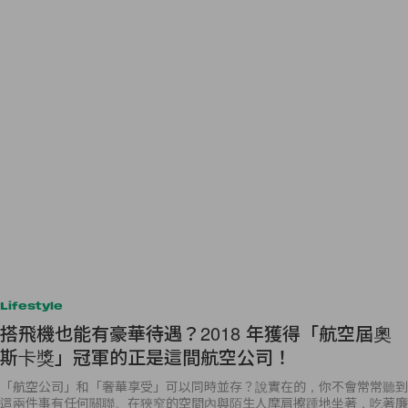
Lifestyle
搭飛機也能有豪華待遇？2018 年獲得「航空屆奧
斯卡獎」冠軍的正是這間航空公司！
「航空公司」和「奢華享受」可以同時並存？說實在的，你不會常常聽到
這兩件事有任何關聯。在狹窄的空間內與陌生人摩肩擦踵地坐著，吃著廉