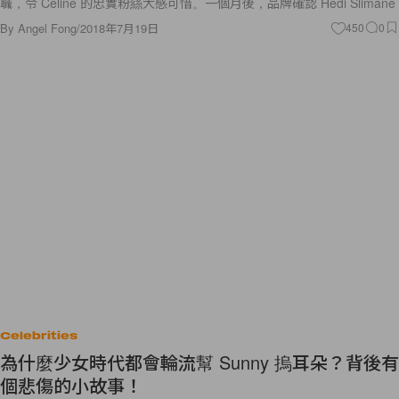
職，令 Céline 的忠實粉絲大感可惜。一個月後，品牌確認 Hedi Slimane
By
Angel Fong
/
2018年7月19日
450
0
Celebrities
為什麼少女時代都會輪流幫 Sunny 摀耳朵？背後有
個悲傷的小故事！