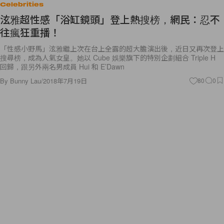
Celebrities
泫雅超性感「浴缸鏡頭」登上熱搜榜，網民：忍不
往瘋狂重播！
「性感小野馬」泫雅繼上次在台上全露的超大膽演出後，近日又再次登上
搜尋榜，成為人氣女皇。她以 Cube 娛樂旗下的特別企劃組合 Triple H
回歸，跟另外兩名男成員 Hui 和 E’Dawn
By
Bunny Lau
/
2018年7月19日
80
0