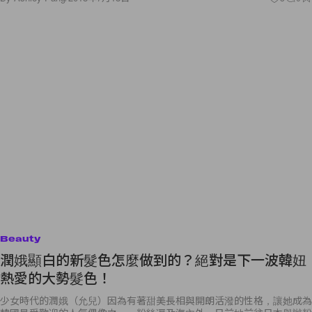
Beauty
潤娥顯白的新髮色怎麼做到的？絕對是下一波韓妞
熱愛的大勢髮色！
少女時代的潤娥（允兒）因為有著甜美長相與開朗活潑的性格，讓她成為