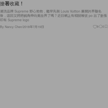
搶著收藏！
潮流品牌 Supreme 野心勃勃，繼早先與 Louis Vuitton 展開跨界聯名
後，這回又將把觸角伸向美妝界了嗎？近日網上有相關帳號 po 出了數張
印有 Supreme logo
By
Nancy Chen
/
2018年7月19日
9
0