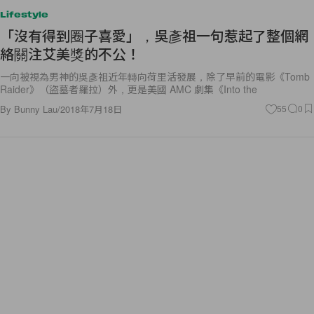
Lifestyle
「沒有得到圈子喜愛」，吳彥祖一句惹起了整個網
絡關注艾美獎的不公！
一向被視為男神的吳彥祖近年轉向荷里活發展，除了早前的電影《Tomb
Raider》（盜墓者羅拉）外，更是美國 AMC 劇集《Into the
By
Bunny Lau
/
2018年7月18日
55
0