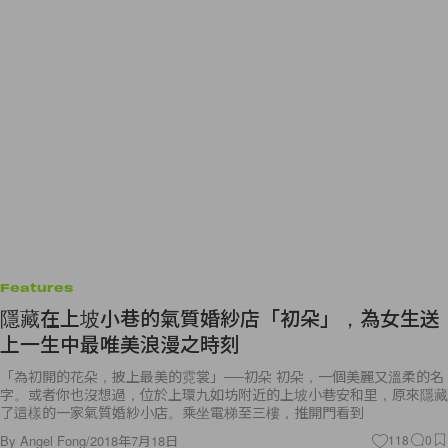
Features
隱藏在上坡小巷的氣質婚紗店「初朵」，為女生送
上一生中最唯美浪漫之時刻
「為初開的花朵，披上最美的霓裳」──初朵 初朵，一個美麗又溫柔的名
字。或者你也沒想過，位於上環九如坊附近的上坡小巷安和里，原來隱藏
了這樣的一家氣質婚紗小店。乘坐電梯至三樓，推開門看到
By
Angel Fong
/
2018年7月18日
118
0