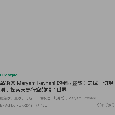
Lifestyle
藝術家 Maryam Keyhani 的帽匠靈魂：忘掉一切規
則，探索天馬行空的帽子世界
雕塑家、畫家、母親⋯⋯撇取這一切身份，Maryam Keyhani
By
Ashley Pang
/
2018年7月19日
91
0