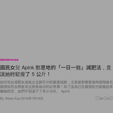
Wellness
國民女兒 Apink 鄭恩地的「一日一雞」減肥法，竟
讓她輕鬆瘦了 5 公斤！
如何有效減肥永遠是女生聊天中的重要話題，尤其是對需要長時間現身在
鏡頭前的女明星來說更是每日的必修課！為了讓自己在鏡頭前也能看起來
纖細窈窕，她們不知道下了多少功夫。 Apink
By
Albee Kao
/
2018年7月18日
26
0