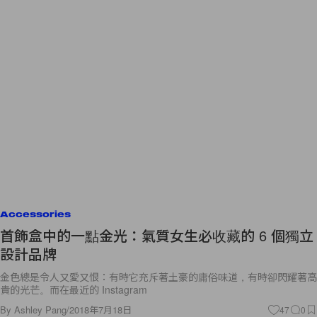
Accessories
首飾盒中的一點金光：氣質女生必收藏的 6 個獨立
設計品牌
金色總是令人又愛又恨：有時它充斥著土豪的庸俗味道，有時卻閃耀著高
貴的光芒。而在最近的 Instagram
By
Ashley Pang
/
2018年7月18日
47
0