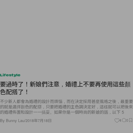
Lifestyle
要過時了！新娘們注意，婚禮上不要再使用這些顏
色配搭了！
不少新人都會為婚禮的設計而煩惱，而在決定採用甚麼風格之後，最重要
的就是選擇顏色的配搭，只要把婚禮的主色調決定好，這樣就可以把後來
的婚禮佈置和設計一一搞妥。如果你是一個時尚的新娘的話，以下 5
By
Bunny Lau
/
2018年7月18日
4
0