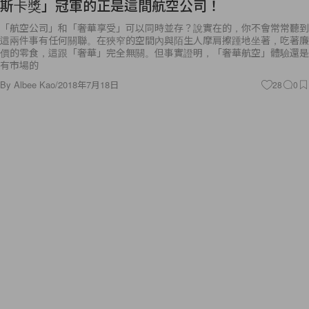
斯卡獎」冠軍的正是這間航空公司！
「航空公司」和「奢華享受」可以同時並存？說實在的，你不會常常聽到
這兩件事有任何關聯。在狹窄的空間內與陌生人摩肩擦踵地坐著，吃著廉
價的零食，這跟「奢華」完全無關。但事實證明，「奢華航空」體驗還是
有市場的
By
Albee Kao
/
2018年7月18日
28
0