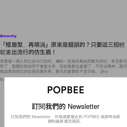
Beauty
「框眉型、再填滿」原來是錯誤的？只要這三招輕
鬆畫出流行的仿生眉！
若要看一個人的化妝功力如何，編輯一定是先看她的眉毛部位，畢竟眉毛
對了，整體裝容自然不會差太多，但如果眉毛畫錯了，不但沒精神，還可
能讓其他部位的妝容跟著失焦，眉毛的重要性不言可喻。 @ra
By
Nancy Chen
/
2018年7月18日
19
0
訂閱我們的 Newsletter
訂閱我們的 Newsletter，你每週都會收到 POPBEE 獨家時尚新
聞和最新潮流資訊。