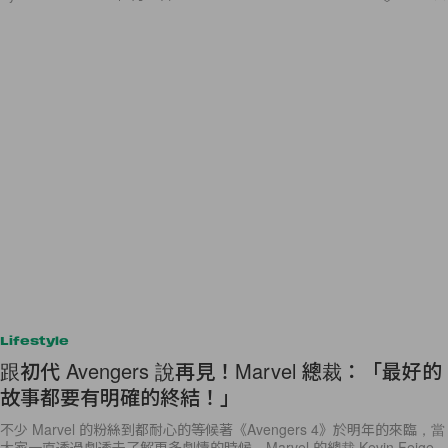
Lifestyle
跟初代 Avengers 說再見！Marvel 總裁：「最好的
故事都要有明確的終結！」
不少 Marvel 的粉絲到都耐心的等候著《Avengers 4》於明年的來臨，當
大家一直透過劇透去了解更多劇情的時候，Marvel 的總裁 Kevin Feige