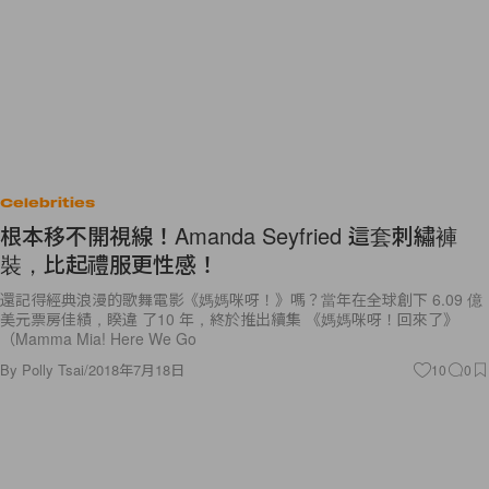
Celebrities
根本移不開視線！Amanda Seyfried 這套刺繡褲
裝，比起禮服更性感！
還記得經典浪漫的歌舞電影《媽媽咪呀！》嗎？當年在全球創下 6.09 億
美元票房佳績，睽違 了10 年，終於推出續集 《媽媽咪呀！回來了》
（Mamma Mia! Here We Go
By
Polly Tsai
/
2018年7月18日
10
0