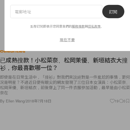
訂閱
點擊訂閱即表示您同意我們的
服務條款
與
隱私政策
。
現在不要
Celebrities
已成熱搜款！小松菜奈、松岡茉優、新垣結衣大撞
衫，你最喜歡哪一位？
即使是在日常生活中，「撞衫」對我們來說絕對是一件尷尬的事情，更何
況是明星？不過近日便有眼尖的網友發現了三位日本女演員：小松菜奈、
松岡茉優、新垣結衣，前後穿上了同一件衣服參加活動，最早是由小松菜
奈在
By
Ellen Wang
/
2018年7月18日
19
0