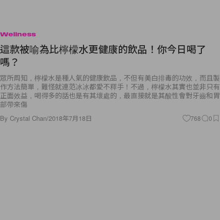
Wellness
這款被喻為比檸檬水更健康的飲品！你今日喝了
嗎？
眾所周知，檸檬水是種人氣的健康飲品，不但有美白排毒的功效，而且製
作方法簡單，難怪就連范冰冰都愛不釋手！不過，檸檬水其實也並非只有
正面效益，喝得多的話也是有其壞處的，最直接就是其酸性會對牙齒和胃
部帶來傷
By
Crystal Chan
/
2018年7月18日
768
0