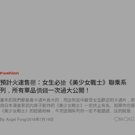
Fashion
預計火速售罄：女生必搶《美少女戰士》聯乘系
列，所有單品價錢一次過大公開！
童年的我們都是看卡通片長大的，而說到當中最受女生歡迎的卡通片，來
自日本漫畫家武內直子創作的《美少女戰士》一定榜上有名。如果你也是
《美少女戰士》的超級粉絲，今次這個系列你一定不能錯過。說的就是
By
Angel Fong
/
2018年7月19日
55
0