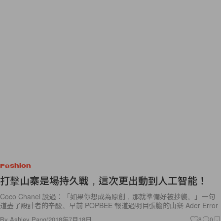
Fashion
打擊山寨是場持久戰，這次更出動到人工智能！
Coco Chanel 說過：「如果你想成為原創，那就準備好被抄襲。」一句
道盡了設計者的辛酸。早前 POPBEE 報道過明目張膽的山寨 Ader Error
By
Ashley Pang
/
2018年7月18日
8
0