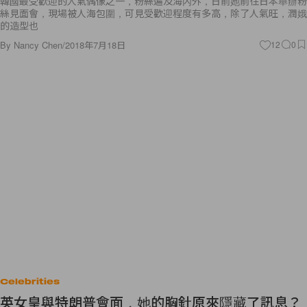
韓國最受歡迎的人氣偶像之一，粉絲遍及海內外，日前她前往日本舉辦粉
絲見面會，現場被人海包圍，可見受歡迎程度有多高，除了人氣旺，潤娥
的造型也
By
Nancy Chen
/
2018年7月18日
12
0
Celebrities
英女皇與特朗普會面，她的胸針原來隱藏了訊息？