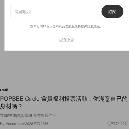
訂閱
點擊訂閱即表示您同意我們的
服務條款
與
隱私政策
。
現在不要
Poll
POPBEE Circle 會員福利投票活動：你滿意自己的
身材嗎？
立即把你的真實想法告訴我們～
By
Venus Law
/
2026年7月8日
587
0