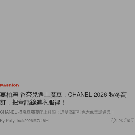
Fashion
嘉柏麗·香奈兒遇上魔豆：CHANEL 2026 秋冬高
訂，把童話縫進衣服裡！
CHANEL 把魔豆藤蔓爬上鞋跟：這雙高訂鞋也太像童話道具！
By
Polly Tsai
/
2026年7月8日
1.2K
0