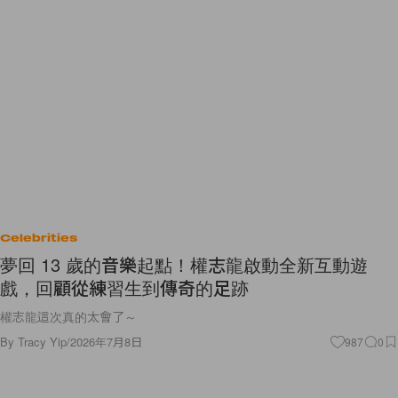
Celebrities
夢回 13 歲的音樂起點！權志龍啟動全新互動遊
戲，回顧從練習生到傳奇的足跡
權志龍這次真的太會了～
By
Tracy Yip
/
2026年7月8日
987
0