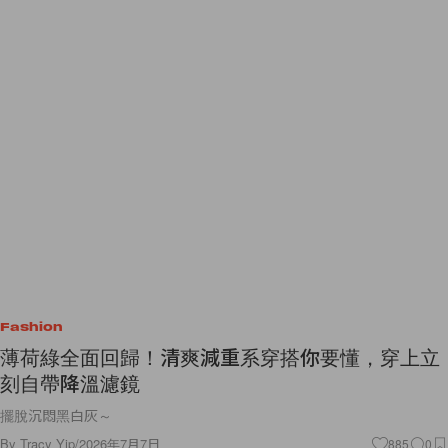
Fashion
薄荷綠全面回歸！清爽減重系穿搭你要懂，穿上立
刻自帶降溫濾鏡
擺脫沉悶黑白灰～
By
Tracy Yip
/
2026年7月7日
885
0