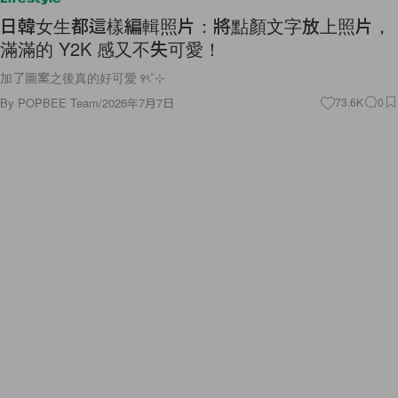
日韓女生都這樣編輯照片：將點顏文字放上照片，
滿滿的 Y2K 感又不失可愛！
加了圖案之後真的好可愛 ꣑ৎ˚⊹
By
POPBEE Team
/
2026年7月7日
73.6K
0