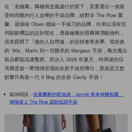
在「老錢風」與極簡主義盛行的當下，若要選出一個最
受時尚圈內行人追捧的手袋品牌，絕對非 The Row 莫
屬。這個由 Olsen 姐妹一手操刀的品牌，向來以沒有任
何顯眼標誌的設計聞名，憑藉極致的剪裁與頂級物料，
完美詮釋了「懂的人自然懂」的安靜奢華美學。從經典
的 ’90s、Marlo 到一包難求的 Margaux 手袋，每次推出
新品都能迅速售罄。而步入 2026 年夏天，時尚迷的目
光再度被一款悄悄登場的全新手袋所吸引，那就是正默
默攀升為新一代 It Bag 的全新 Cecily 手袋！
延伸閱讀：
捨棄爆款的鬆弛感：Jennie 哥本哈根私服，
悄悄背上 The Row 這顆低調手袋