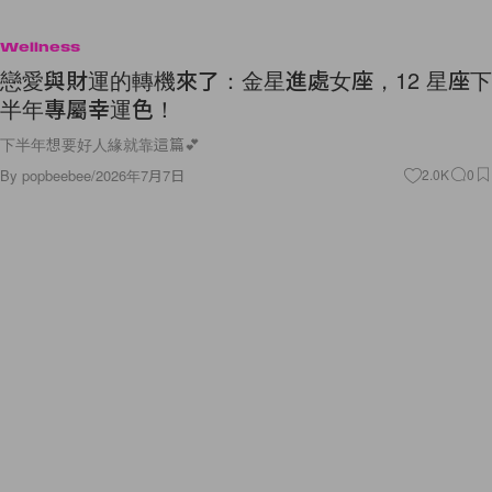
Wellness
戀愛與財運的轉機來了：金星進處女座，12 星座下
半年專屬幸運色！
下半年想要好人緣就靠這篇💕
By
popbeebee
/
2026年7月7日
2.0K
0