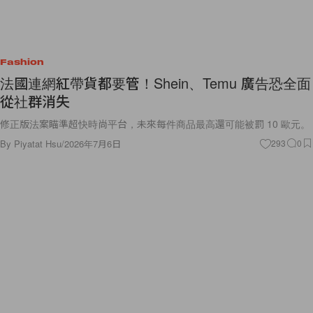
Fashion
法國連網紅帶貨都要管！Shein、Temu 廣告恐全面
從社群消失
修正版法案瞄準超快時尚平台，未來每件商品最高還可能被罰 10 歐元。
By
Piyatat Hsu
/
2026年7月6日
293
0