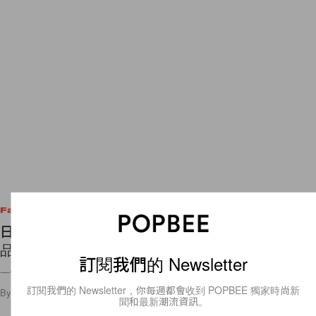
Fashion
日本女生精緻感的秘密：一條絲巾 4 款綁法，穿搭
品味瞬間升級！
訂閱我們的 Newsletter
一條絲巾=四個造型！
訂閱我們的 Newsletter，你每週都會收到 POPBEE 獨家時尚新
By
POPBEE Team
/
2026年7月8日
3.0K
0
聞和最新潮流資訊。