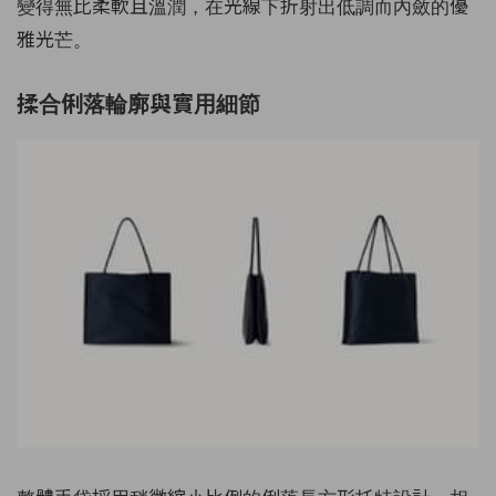
變得無比柔軟且溫潤，在光線下折射出低調而內斂的優
雅光芒。
揉合俐落輪廓與實用細節