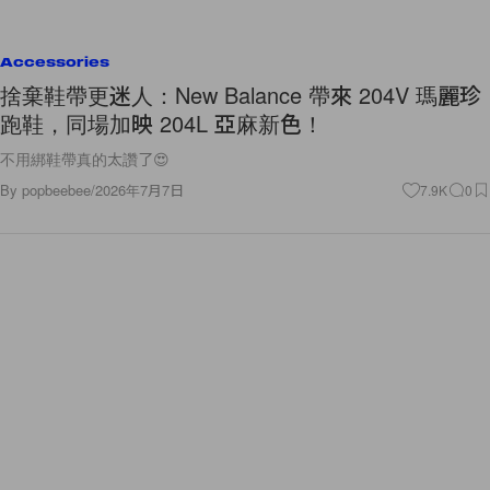
Accessories
捨棄鞋帶更迷人：New Balance 帶來 204V 瑪麗珍
跑鞋，同場加映 204L 亞麻新色！
不用綁鞋帶真的太讚了😍
By
popbeebee
/
2026年7月7日
7.9K
0