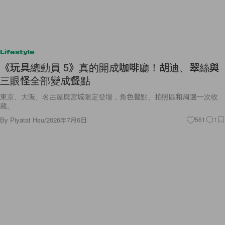
Lifestyle
《玩具總動員 5》真的開成咖啡廳！胡迪、翠絲與
三眼怪全部變成餐點
東京、大阪、名古屋與宮城限定登場，角色餐點、拍照區和周邊一次收
藏。
By
Piyatat Hsu
/
2026年7月6日
561
1