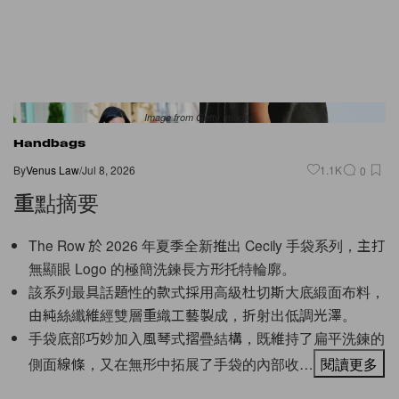
Image from Getty Images
Handbags
By
Venus Law
/
Jul 8, 2026
1.1K
0
重點摘要
The Row 於 2026 年夏季全新推出 Cecily 手袋系列，主打
無顯眼 Logo 的極簡洗鍊長方形托特輪廓。
該系列最具話題性的款式採用高級杜切斯大底緞面布料，
由純絲纖維經雙層重織工藝製成，折射出低調光澤。
手袋底部巧妙加入風琴式摺疊結構，既維持了扁平洗鍊的
側面線條，又在無形中拓展了手袋的內部收…
閱讀更多