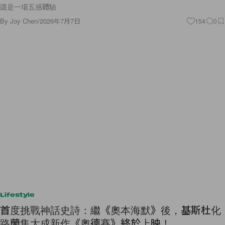
這是一場五感體驗
By
Joy Chen
/
2026年7月7日
154
0
Lifestyle
首度挑戰神話史詩：繼《奧本海默》後，基斯杜化
路蘭集大成新作《奧德賽》終於上映！