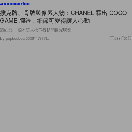
Accessories
撲克牌、骨牌與像素人物：CHANEL 釋出 COCO
GAME 腕錶，細節可愛得讓人心動
這細節⋯ 根本讓人捨不得移開目光啊🥹
By
popbeebee
/
2026年7月7日
538
0