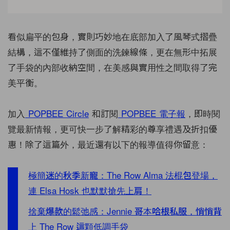
看似扁平的包身，實則巧妙地在底部加入了風琴式摺疊
結構，這不僅維持了側面的洗鍊線條，更在無形中拓展
了手袋的內部收納空間，在美感與實用性之間取得了完
美平衡。
加入
POPBEE Circle
和訂閱
POPBEE 電子報
，即時閱
覽最新情報，更可快一步了解精彩的尊享禮遇及折扣優
惠！除了這篇外，最近還有以下的報導值得你留意：
極簡迷的秋季新寵：The Row Alma 法棍包登場，
連 Elsa Hosk 也默默搶先上肩！
捨棄爆款的鬆弛感：Jennie 哥本哈根私服，悄悄背
上 The Row 這顆低調手袋