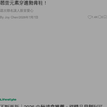
芭蕾元素穿進勃肯鞋！
這次聯名讓人眼冒愛心
By
Joy Chen
/
2026年7月7日
1.4K
0
Lifestyle
不斷更新｜2026 中秋禮盒推薦：從精品月餅到可